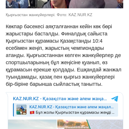
Қырғызстан жанкүйерлері. Фото: KAZ.NUR.KZ
Көкпар бәсекесі аяқталғаннан кейін көк бөрі
жарыстары басталды. Финалдық сайыста
Қырғызстан құрамасы Қазақстанды 10:4
есебімен жеңіп, жарыстың чемпиондары
атанды. Қырғызстаннан келген жанкүйерлер де
спортшыларының бұл жеңісіне қуанып, өз
құрамасын ерекше қолдады. Ешқандай жанжал
туындамады, қазақ пен қырғыз жанкүйерлері
бір-біріне барынша сыйластық танытты.