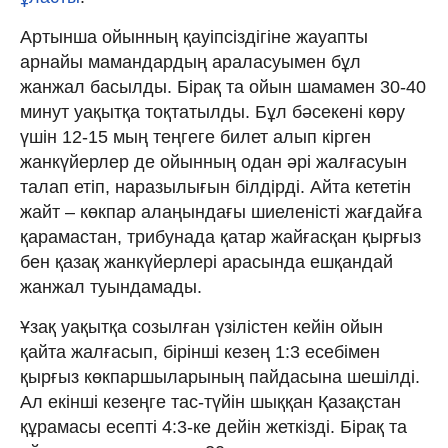
Артынша ойынның қауіпсіздігіне жауапты
арнайы мамандардың араласуымен бұл
жанжал басылды. Бірақ та ойын шамамен 30-40
минут уақытқа тоқтатылды. Бұл бәсекені көру
үшін 12-15 мың теңгеге билет алып кірген
жанкүйерлер де ойынның одан әрі жалғасуын
талап етіп, наразылығын білдірді. Айта кететін
жайт – көкпар алаңындағы шиеленісті жағдайға
қарамастан, трибунада қатар жайғасқан қырғыз
бен қазақ жанкүйерлері арасында ешқандай
жанжал туындамады.
Ұзақ уақытқа созылған үзілістен кейін ойын
қайта жалғасып, бірінші кезең 1:3 есебімен
қырғыз көкпаршыларының пайдасына шешілді.
Ал екінші кезеңге тас-түйін шыққан Қазақстан
құрамасы есепті 4:3-ке дейін жеткізді. Бірақ та