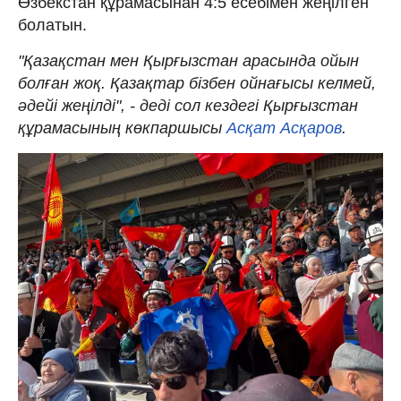
Өзбекстан құрамасынан 4:5 есебімен жеңілген
болатын.
"Қазақстан мен Қырғызстан арасында ойын
болған жоқ. Қазақтар бізбен ойнағысы келмей,
әдейі жеңілді", - деді сол кездегі Қырғызстан
құрамасының көкпаршысы
Асқат Асқаров
.