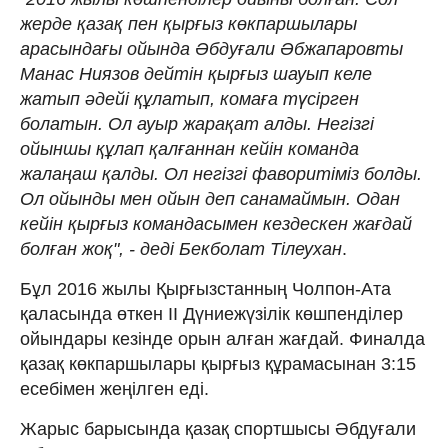
жерде қазақ пен қырғыз көкпаршылары
арасындағы ойында Әбдуғали Әбжапаровты
Манас Ниязов дейтін қырғыз шауып келе
жатып әдейі құлатып, комаға түсірген
болатын. Ол ауыр жарақат алды. Негізгі
ойыншы құлап қалғаннан кейін команда
жалаңаш қалды. Ол негізгі фаворитіміз болды.
Ол ойынды мен ойын деп санамаймын. Одан
кейін қырғыз командасымен кездескен жағдай
болған жоқ", - деді Бекболат Тілеухан
.
Бұл 2016 жылы Қырғызстанның Чолпон-Ата
қаласында өткен ІІ Дүниежүзілік көшпенділер
ойындары кезінде орын алған жағдай. Финалда
қазақ көкпаршылары қырғыз құрамасынан 3:15
есебімен жеңілген еді.
Жарыс барысында қазақ спортшысы Әбдуғали