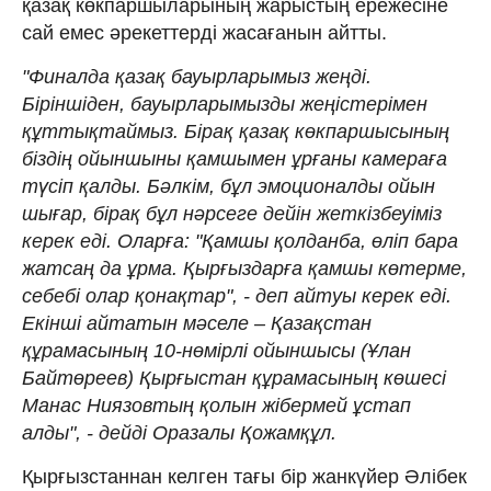
қазақ көкпаршыларының жарыстың ережесіне
сай емес әрекеттерді жасағанын айтты.
"Финалда қазақ бауырларымыз жеңді.
Біріншіден, бауырларымызды жеңістерімен
құттықтаймыз. Бірақ қазақ көкпаршысының
біздің ойыншыны қамшымен ұрғаны камераға
түсіп қалды. Бәлкім, бұл эмоционалды ойын
шығар, бірақ бұл нәрсеге дейін жеткізбеуіміз
керек еді. Оларға: "Қамшы қолданба, өліп бара
жатсаң да ұрма. Қырғыздарға қамшы көтерме,
себебі олар қонақтар", - деп айтуы керек еді.
Екінші айтатын мәселе – Қазақстан
құрамасының 10-нөмірлі ойыншысы (Ұлан
Байтөреев) Қырғыстан құрамасының көшесі
Манас Ниязовтың қолын жібермей ұстап
алды", - дейді Оразалы Қожамқұл.
Қырғызстаннан келген тағы бір жанкүйер Әлібек