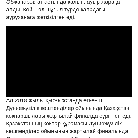
Әбжапаров ат астында қалып, ауыр жарақат
алды. Кейін ол шұғыл түрде қаладағы
ауруханаға жеткізілген еді.
Ал 2018 жылы Қырғызстанда өткен III
Дүниежүзілік көшпенділер ойынында Қазақстан
көкпаршылары жартылай финалда сүрінген еді.
Қазақстанның көкпар құрамасы Дүниежүзілік
көшпенділер ойынының жартылай финалында