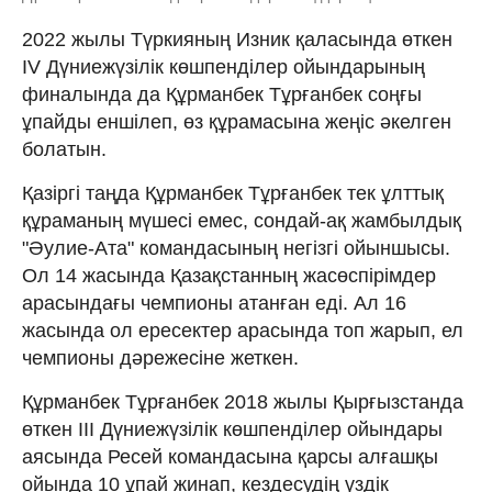
2022 жылы Түркияның Изник қаласында өткен
IV Дүниежүзілік көшпенділер ойындарының
финалында да Құрманбек Тұрғанбек соңғы
ұпайды еншілеп, өз құрамасына жеңіс әкелген
болатын.
Қазіргі таңда Құрманбек Тұрғанбек тек ұлттық
құраманың мүшесі емес, сондай-ақ жамбылдық
"Әулие-Ата" командасының негізгі ойыншысы.
Ол 14 жасында Қазақстанның жасөспірімдер
арасындағы чемпионы атанған еді. Ал 16
жасында ол ересектер арасында топ жарып, ел
чемпионы дәрежесіне жеткен.
Құрманбек Тұрғанбек 2018 жылы Қырғызстанда
өткен III Дүниежүзілік көшпенділер ойындары
аясында Ресей командасына қарсы алғашқы
ойында 10 ұпай жинап, кездесудің үздік