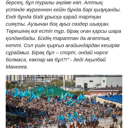
берсең, бұл туралы әңгіме көп. Аттың
үстінде жүргеннен кейін бұнда бәрі қызуқанды.
Енді бұнда бізді ұрысқа қарай тартқан
сияқты. Аузынан боқ ауыз сөздер шыққан.
Төрешінің өзі естіп тұр, бірақ оған қарсы шара
қолданбады. Біздің тараптан да ағаттық
кетті. Сол үшін қырғыз ағайындардан кешірім
сұраймыз. Бірақ бұл – спорт, ондай нәрсе
болмаса, көкпар ма бұл?!" - деді Ақылбай
Манкеев.