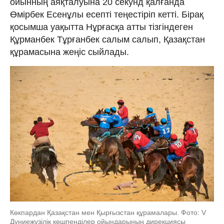
ойынның аяқталуына 20 секунд қалғанда
Өмірбек Есенұлы есепті теңестіріп кетті. Бірақ
қосымша уақытта Нұрғасқа атты тізгіндеген
Құрманбек Тұрғанбек салым салып, Қазақстан
құрамасына жеңіс сыйлады.
Көкпардан Қазақстан мен Қырғызстан құрамалары. Фото: V
Дүниежүзілік көшпенділер ойындарының дирекциясы