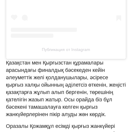
Публикация от Instagram
Қазақстан мен Қырғызстан құрамалары
арасындағы финалдық бәсекеден кейін
әлеуметтік желі қолданушылары, әсіресе
қырғыз халқы ойынның әділетсіз өткенін, жеңісті
қазақтарға жұлып алып бергенін, төрешінің
қателігін жазып жатыр. Осы орайда біз бұл
бәсекені тамашалауға келген қырғыз
жанкүйерлерінен пікір алуды жөн көрдік.
Оразалы Қожамқұл есімді қырғыз жанкүйері