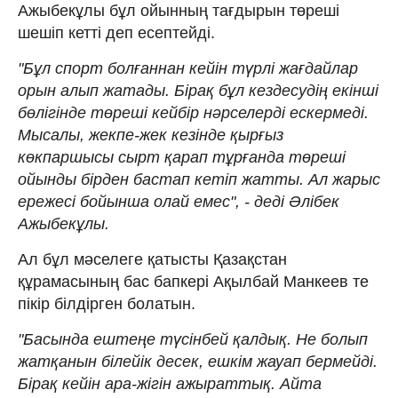
Ажыбекұлы бұл ойынның тағдырын төреші
шешіп кетті деп есептейді.
"Бұл спорт болғаннан кейін түрлі жағдайлар
орын алып жатады. Бірақ бұл кездесудің екінші
бөлігінде төреші кейбір нәрселерді ескермеді.
Мысалы, жекпе-жек кезінде қырғыз
көкпаршысы сырт қарап тұрғанда төреші
ойынды бірден бастап кетіп жатты. Ал жарыс
ережесі бойынша олай емес", - деді Әлібек
Ажыбекұлы.
Ал бұл мәселеге қатысты Қазақстан
құрамасының бас бапкері Ақылбай Манкеев те
пікір білдірген болатын.
"Басында ештеңе түсінбей қалдық. Не болып
жатқанын білейік десек, ешкім жауап бермейді.
Бірақ кейін ара-жігін ажыраттық. Айта