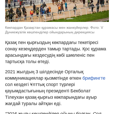
Көкпардан Қазақстан құрамасы мен жанкүйерлер. Фото: V
Дүниежүзілік көшпенділер ойындарының дирекциясы
Қазақ пен қырғыздың көкпардағы текетіресі
сонау кезеңдерден тамыр тартады. Қос құрама
арасындағы кездесудің көбі шиеленіс пен
тартысқа толы өтеді.
2021 жылдың 3 шілдесінде Орталық
коммуникациялар қызметінде өткен
брифингте
сол кездегі Ұлттық спорт түрлері
қауымдастығының президенті Бекболат
Тілеухан қазақ-қырғыз көкпарындағы ауыр
жағдай туралы айтқан еді.
"2016 жылы көшпенділер ойыны болған. Сол