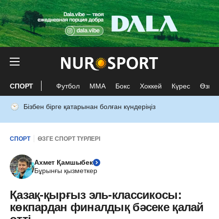
СПОРТ
Футбол
ММА
Бокс
Хоккей
Күрес
Өзге 
Бізбен бірге қатарынан болған күндеріңіз
СПОРТ
ӨЗГЕ СПОРТ ТҮРЛЕРІ
Ахмет Қамшыбек
Бұрынғы қызметкер
Қазақ-қырғыз эль-классикосы:
көкпардан финалдық бәсеке қалай