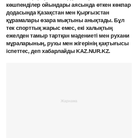
көшпенділер ойындары аясында өткен көкпар
додасында Қазақстан мен Қырғызстан
құрамалары өзара мықтыны анықтады. Бұл
тек спорттық жарыс емес, екі халықтың
ежелден тамыр тартқан мәдениеті мен рухани
мұраларының, рухы мен жігерінің қақтығысы
іспеттес, деп хабарлайды KAZ.NUR.KZ.