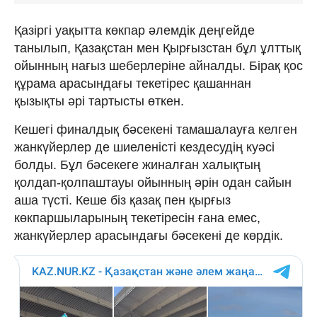
Қазіргі уақытта көкпар әлемдік деңгейде
танылып, Қазақстан мен Қырғызстан бұл ұлттық
ойынның нағыз шеберлеріне айналды. Бірақ қос
құрама арасындағы текетірес қашаннан
қызықты әрі тартысты өткен.
Кешегі финалдық бәсекені тамашалауға келген
жанкүйерлер де шиеленісті кездесудің куәсі
болды. Бұл бәсекеге жиналған халықтың
қолдап-қолпаштауы ойынның әрін одан сайын
аша түсті. Кеше біз қазақ пен қырғыз
көкпаршыларының текетіресін ғана емес,
жанкүйерлер арасындағы бәсекені де көрдік.