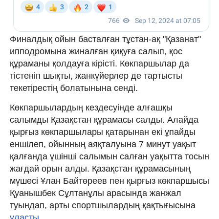
Финалдық ойын басталған тұстан-ақ "Қазанат"
ипподромына жиналған қиқуға салып, қос
құраманы қолдауға кірісті. Көкпаршылар да
тістеніп шықты, жанкүйерлер де тартысты
текетірестің болатынына сенді.
Көкпаршылардың кездесуінде алғашқы
салымды Қазақстан құрамасы салды. Алайда
қырғыз көкпаршылары қатарынан екі ұпайды
еншілеп, ойынның аяқталуына 7 минут уақыт
қалғанда үшінші салымын салған уақытта тосын
жағдай орын алды. Қазақстан құрамасының
мүшесі Ұлан Байтөреев пен қырғыз көкпаршысы
Қуанышбек Сұлтанұлы арасында жанжал
туындап, арты спортшылардың қақтығысына
ұласты
.