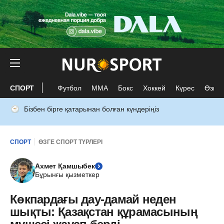
СПОРТ
Футбол
ММА
Бокс
Хоккей
Күрес
Өзге 
Бізбен бірге қатарынан болған күндеріңіз
СПОРТ
ӨЗГЕ СПОРТ ТҮРЛЕРІ
Ахмет Қамшыбек
Бұрынғы қызметкер
Көкпардағы дау-дамай неден
шықты: Қазақстан құрамасының