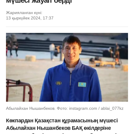
мүшесі жауап берді
Жарияланған күні:
13 қыркүйек 2024, 17:37
Абылайхан Нышанбеков. Фото: instagram.com / ablai_077kz
Көкпардан Қазақстан құрамасының мүшесі
Абылайхан Нышанбеков БАҚ өкілдеріне