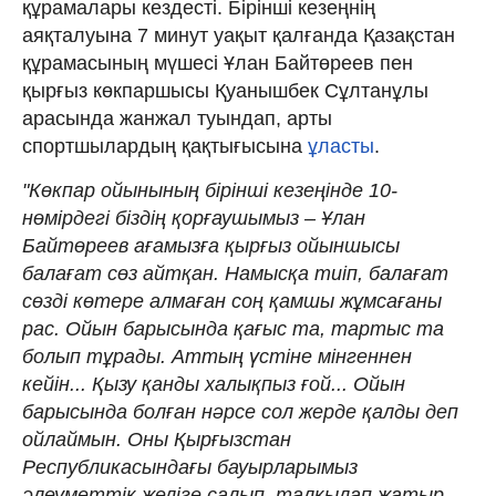
құрамалары кездесті. Бірінші кезеңнің
аяқталуына 7 минут уақыт қалғанда Қазақстан
құрамасының мүшесі Ұлан Байтөреев пен
қырғыз көкпаршысы Қуанышбек Сұлтанұлы
арасында жанжал туындап, арты
спортшылардың қақтығысына
ұласты
.
"Көкпар ойынының бірінші кезеңінде 10-
нөмірдегі біздің қорғаушымыз – Ұлан
Байтөреев ағамызға қырғыз ойыншысы
балағат сөз айтқан. Намысқа тиіп, балағат
сөзді көтере алмаған соң қамшы жұмсағаны
рас. Ойын барысында қағыс та, тартыс та
болып тұрады. Аттың үстіне мінгеннен
кейін... Қызу қанды халықпыз ғой... Ойын
барысында болған нәрсе сол жерде қалды деп
ойлаймын. Оны Қырғызстан
Республикасындағы бауырларымыз
әлеуметтік желіге салып, талқылап жатыр