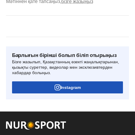
Мәтіннен қате тапсаңыз,
бізге жазыңыз
Барлығын бірінші болып біліп отырыңыз
Бізге жазылып, Қазақстанның өзекті жаңалықтарынан,
қызықты суреттер, видеолар мен эксклюзивтерден
хабардар болыңыз.
Instagram