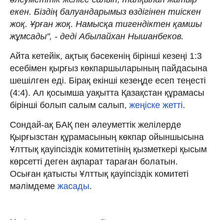
екен. Біздің балуандарымыз өздігінен тиіскен
жоқ. Ұрған жоқ. Намысқа тигендіктен қамшы
жұмсады", - деді Абылайхан Нышанбеков.
Айта кетейік, ақтық бәсекенің бірінші кезеңі 1:3
есебімен қырғыз көкпаршыларының пайдасына
шешілген еді. Бірақ екінші кезеңде есеп теңесті
(4:4). Ал қосымша уақытта Қазақстан құрамасы
бірінші болып салым салып,
жеңіске жетті
.
Сондай-ақ БАҚ пен әлеуметтік желілерде
Қырғызстан құрамасының көкпар ойыншысына
Ұлттық қауіпсіздік комитетінің қызметкері қысым
көрсетті деген ақпарат тараған болатын.
Осыған қатысты Ұлттық қауіпсіздік комитеті
мәлімдеме
жасады
.