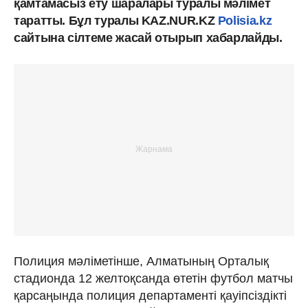
қамтамасыз ету шаралары туралы мәлімет
таратты. Бұл туралы KAZ.NUR.KZ
Рolisia.kz
сайтына сілтеме жасай отырып хабарлайды.
Полиция мәліметінше, Алматының Орталық
стадионда 12 желтоқсанда өтетін футбол матчы
қарсаңында полиция департаменті қауіпсіздікті