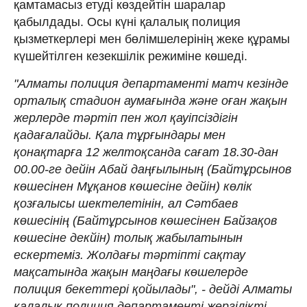
қамтамасыз етуді көздейтін шаралар
қабылдады. Осы күні қалалық полиция
қызметкерлері мен бөлімшелерінің жеке құрамы
күшейтілген кезекшілік режиміне көшеді.
"Алматы полиция департаменті матч кезінде
орталық стадион аумағында және оған жақын
жерлерде тәртіп пен жол қауіпсіздігін
қадағалайды. Қала тұрғындары мен
қонақтарға 12 желтоқсанда сағат 18.30-дан
00.00-ге дейін Абай даңғылының (Байтұрсынов
көшесінен Мұқанов көшесіне дейін) көлік
қозғалысы шектелетінін, ал Сәтбаев
көшесінің (Байтұрсынов көшесінен Байзақов
көшесіне декйін) толық жабылатынын
ескертеміз. Жолдағы тәртіпті сақтау
мақсатында жақын маңдағы көшелерде
полиция бекеттері қойылады", - дейді Алматы
қалалық полиция департаменті жергілікті