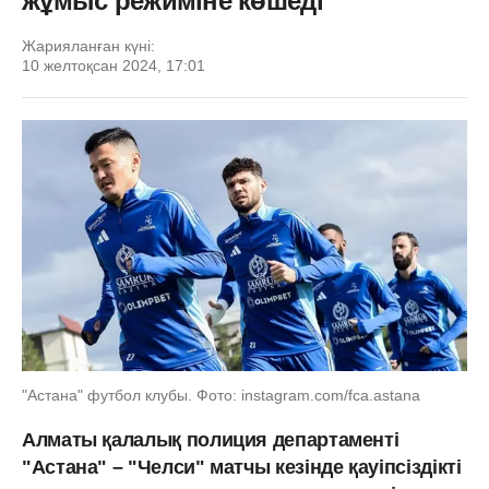
жұмыс режиміне көшеді
Жарияланған күні:
10 желтоқсан 2024, 17:01
"Астана" футбол клубы. Фото: instagram.com/fca.astana
Алматы қалалық полиция департаменті
"Астана" – "Челси" матчы кезінде қауіпсіздікті