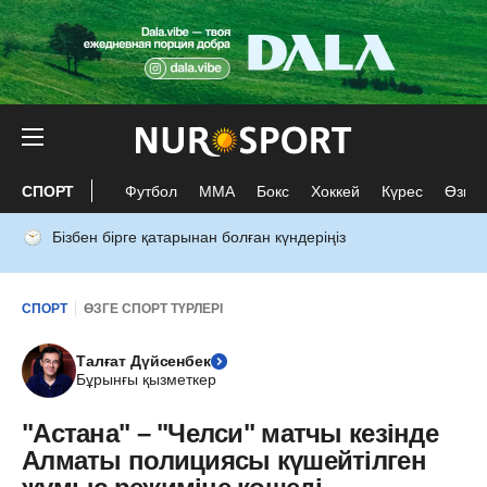
СПОРТ
Футбол
ММА
Бокс
Хоккей
Күрес
Өзге 
Бізбен бірге қатарынан болған күндеріңіз
СПОРТ
ӨЗГЕ СПОРТ ТҮРЛЕРІ
Талғат Дүйсенбек
Бұрынғы қызметкер
"Астана" – "Челси" матчы кезінде
Алматы полициясы күшейтілген