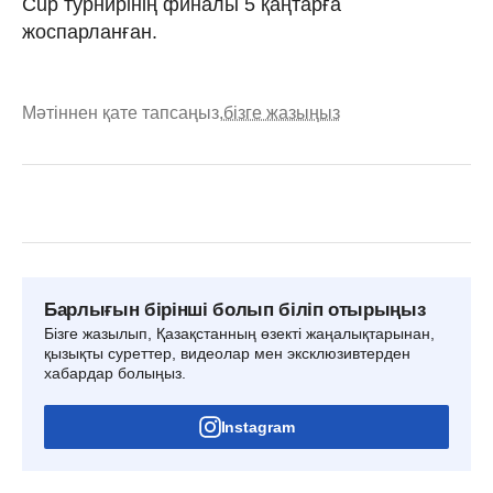
Cup турнирінің финалы 5 қаңтарға
жоспарланған.
Мәтіннен қате тапсаңыз,
бізге жазыңыз
Барлығын бірінші болып біліп отырыңыз
Бізге жазылып, Қазақстанның өзекті жаңалықтарынан,
қызықты суреттер, видеолар мен эксклюзивтерден
хабардар болыңыз.
Instagram