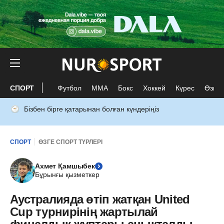
СПОРТ
Футбол
ММА
Бокс
Хоккей
Күрес
Өзге 
Бізбен бірге қатарынан болған күндеріңіз
СПОРТ
ӨЗГЕ СПОРТ ТҮРЛЕРІ
Ахмет Қамшыбек
Бұрынғы қызметкер
Аустралияда өтіп жатқан United
Cup турнирінің жартылай