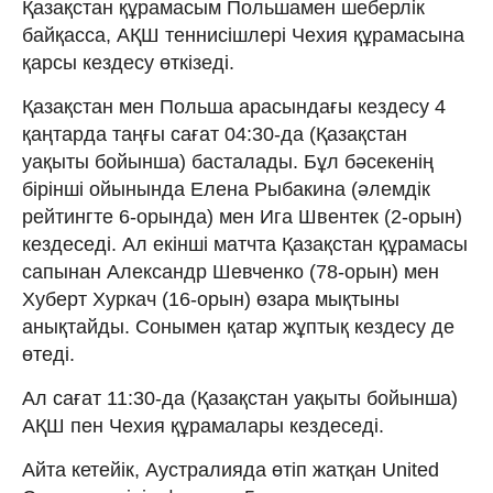
Қазақстан құрамасым Польшамен шеберлік
байқасса, АҚШ теннисішлері Чехия құрамасына
қарсы кездесу өткізеді.
Қазақстан мен Польша арасындағы кездесу 4
қаңтарда таңғы сағат 04:30-да (Қазақстан
уақыты бойынша) басталады. Бұл бәсекенің
бірінші ойынында Елена Рыбакина (әлемдік
рейтингте 6-орында) мен Ига Швентек (2-орын)
кездеседі. Ал екінші матчта Қазақстан құрамасы
сапынан Александр Шевченко (78-орын) мен
Хуберт Хуркач (16-орын) өзара мықтыны
анықтайды. Сонымен қатар жұптық кездесу де
өтеді.
Ал сағат 11:30-да (Қазақстан уақыты бойынша)
АҚШ пен Чехия құрамалары кездеседі.
Айта кетейік, Аустралияда өтіп жатқан United