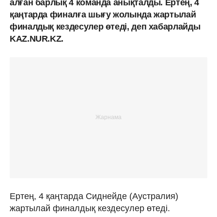
алған барлық 4 команда анықталды. Ертең, 4
қаңтарда финалға шығу жолында жартылай
финалдық кездесулер өтеді, деп хабарлайды
KAZ.NUR.KZ.
Ертең, 4 қаңтарда Сиднейде (Аустралия)
жартылай финалдық кездесулер өтеді.