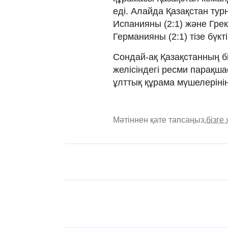
еді. Алайда Қазақстан тур
Испанияны (2:1) және Гре
Германияны (2:1) тізе бүкті
Сондай-ақ Қазақстанның б
желісіндегі ресми парақша
ұлттық құрама мүшелеріні
Мәтіннен қате тапсаңыз,
бізге