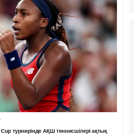
s
 Cup турнирінде АҚШ теннисшілері ақтық