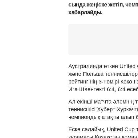
сында жеңіске жетіп, чем
хабарлайды.
Аустралияда өткен Unite
және Польша теннисшілері
рейтингінің 3-нөмірі Коко
Ига Швентекті 6:4, 6:4 ес
Ал екінші матчта әлемнің
теннисшісі Хуберт Хуркачты
чемпиондық атақты алып б
Еске салайық, United Cup
құрамасы Қазақстан коман