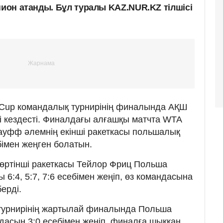
пион атанды. Бұл туралы KAZ.NUR.KZ тілшісі
d Cup командалық турнирінің финалында АҚШ
 кездесті. Финалдағы алғашқы матчта WTA
 Гауфф әлемнің екінші ракеткасы польшалық
ебімен жеңген болатын.
 төртінші ракеткасы Тейлор Фриц Польша
 6:4, 5:7, 7:6 есебімен жеңіп, өз командасына
ерді.
 турнирінің жартылай финалында Польша
дасын 3:0 есебімен жеңіп, финалға шыққан