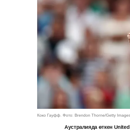
Коко Гауфф. Фото: Brendon Thorne/Getty Image
Аустралияда өткен United