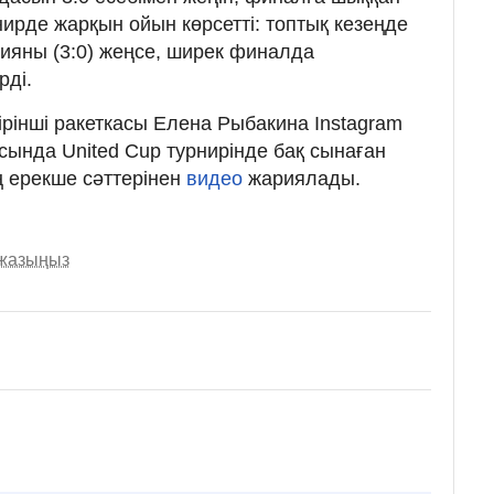
нирде жарқын ойын көрсетті: топтық кезеңде
кияны (3:0) жеңсе, ширек финалда
рді.
ірінші ракеткасы Елена Рыбакина Instagram
сында United Cup турнирінде бақ сынаған
ң ерекше сәттерінен
видео
жариялады.
 жазыңыз