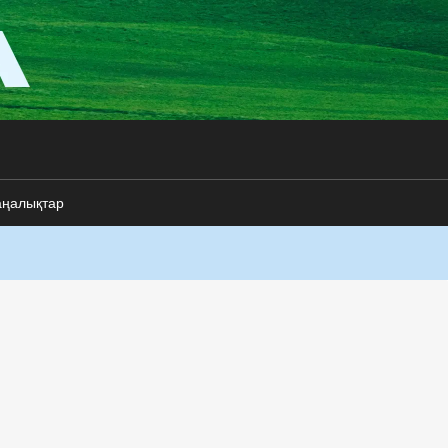
аңалықтар