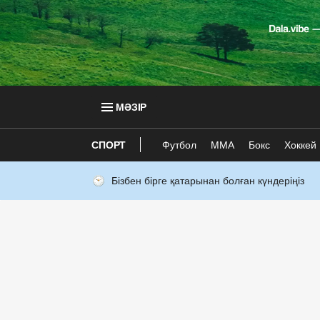
МӘЗІР
СПОРТ
Футбол
ММА
Бокс
Хоккей
Бізбен бірге қатарынан болған күндеріңіз