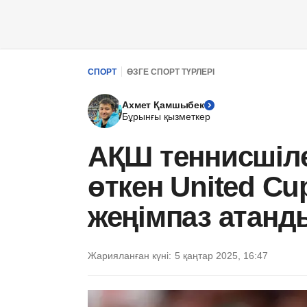
СПОРТ
ӨЗГЕ СПОРТ ТҮРЛЕРІ
Ахмет Қамшыбек
Бұрынғы қызметкер
АҚШ теннисшіле
өткен United Cu
жеңімпаз атанд
Жарияланған күні:
5 қаңтар 2025, 16:47