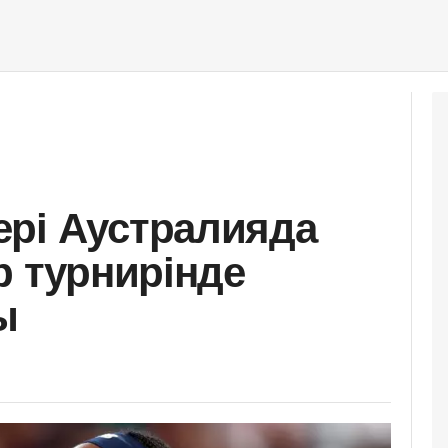
рі Аустралияда
p турнирінде
ы