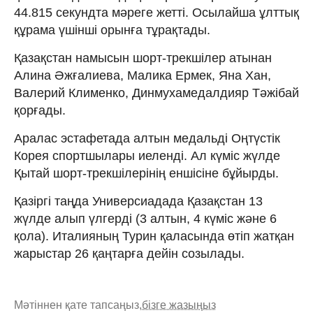
44.815 секундта мәреге жетті. Осылайша ұлттық
құрама үшінші орынға тұрақтады.
Қазақстан намысын шорт-трекшілер атынан
Алина Әжғалиева, Малика Ермек, Яна Хан,
Валерий Клименко, Динмухамедалдияр Тәжібай
қорғады.
Аралас эстафетада алтын медальді Оңтүстік
Корея спортшылары иеленді. Ал күміс жүлде
Қытай шорт-трекшілерінің еншісіне бұйырды.
Қазіргі таңда Универсиадада Қазақстан 13
жүлде алып үлгерді (3 алтын, 4 күміс және 6
қола). Италияның Турин қаласында өтіп жатқан
жарыстар 26 қаңтарға дейін созылады.
Мәтіннен қате тапсаңыз,
бізге жазыңыз