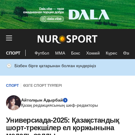
СПОРТ
Футбол
ММА
Бокс
Хоккей
Күрес
Өзге 
Бізбен бірге қатарынан болған күндеріңіз
СПОРТ
ӨЗГЕ СПОРТ ТҮРЛЕРІ
Айтолқын Адырбай
Қазақ редакциясының шеф-редакторы
Универсиада-2025: Қазақстандық
шорт-трекшілер ел қоржынына