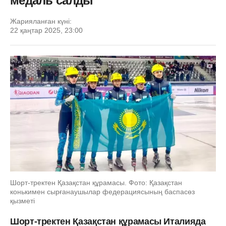
медаль салды
Жарияланған күні:
22 қаңтар 2025, 23:00
Шорт-тректен Қазақстан құрамасы. Фото: Қазақстан
конькимен сырғанаушылар федерациясының баспасөз
қызметі
Шорт-тректен Қазақстан құрамасы Италияда