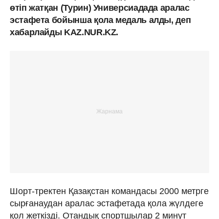
өтіп жатқан (Турин) Универсиадада аралас
эстафета бойынша қола медаль алды, деп
хабарлайды KAZ.NUR.KZ.
Шорт-тректен Қазақстан командасы 2000 метрге
сырғанаудан аралас эстафетада қола жүлдеге
қол жеткізді. Отандық спортшылар 2 минут