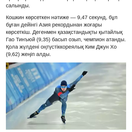
салынды.
Кошкин көрсеткен нәтиже — 9,47 секунд, бұл
бұған дейінгі Азия рекордынан жоғары
көрсеткіш. Дегенмен қазақстандықты қытайлық
Гао Тинъюй (9,35) басып озып, чемпион атанды.
Қола жүлдені оңтүстіккореялық Ким Джун Хо
(9,62) жеңіп алды.