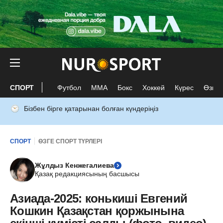
СПОРТ
Футбол
ММА
Бокс
Хоккей
Күрес
Өзге 
Бізбен бірге қатарынан болған күндеріңіз
СПОРТ
ӨЗГЕ СПОРТ ТҮРЛЕРІ
Жұлдыз Кенжегалиева
Қазақ редакциясының басшысы
Азиада-2025: конькиші Евгений
Кошкин Қазақстан қоржынына