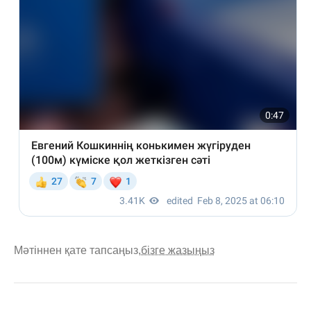
Мәтіннен қате тапсаңыз,
бізге жазыңыз