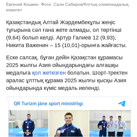
Евгений Кошкин. Фото: Сали Сабиров/Ұлттық олимпиадалық
комитет
Қазақстандық Алтай Жәрдембекұлы жеңіс
тұғырына сәл ғана жете алмады, ол төртінші
(9,64) болып келді. Артур Галиев 12 (9,93),
Никита Важенин – 15 (10,01)-орынға жайғасты.
Еске салсақ, бұған дейін Қазақстан құрамасы
2025 жылғы Азия ойындарындағы алғашқы
медальға
қол жеткізген
болатын. Шорт-тректен
аралас ұлттық құрама 2025 жылғы қысқы Азия
ойындарында күміс медаль иеленді.