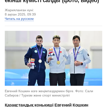
екінші күмісті салды (фото, видео)
Жарияланған күні:
8 ақпан 2025, 09:39
Читать на русском
Евгений Кошкин өзге жеңімпаздармен бірге. Фото: Сали
Сабиров / Туризм жəне спорт министрлігі
Қазақстандық конькиші Евгений Кошкин