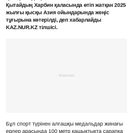
Қытайдың Харбин қаласында өтіп жатқан 2025
жылғы қысқы Азия ойындарында жеңіс
тұғырына көтерілді, деп хабарлайды
KAZ.NUR.KZ тілшісі.
Бұл спорт түрінен алғашқы медальдар жинағы
ерлер арасында 100 метр қашықтықта сарапқа