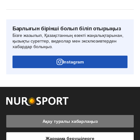
Барлығын бірінші болып біліп отырыңыз
Бізге жазылып, Қазақстанның өзекті жаңалықтарынан,
қызықты суреттер, видеолар мен эксклюзивтерден
хабардар болыңыз.
Instagram
Ақау туралы хабарлаңыз
Жарнама берушілерге