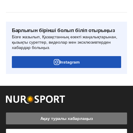
Барлығын бірінші болып біліп отырыңыз
Бізге жазылып, Қазақстанның өзекті жаңалықтарынан,
қызықты суреттер, видеолар мен эксклюзивтерден
хабардар болыңыз.
Instagram
Ақау туралы хабарлаңыз