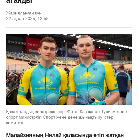
атанды
Жарияланған күні:
22 ақпан 2025, 12:55
Қазақстандық велотрекшілер. Фото: Қазақстан Туризм және
спорт министрлігі Спорт және дене шынықтыру істері
комитеті
Малайзияның Нилай қаласында өтіп жатқан