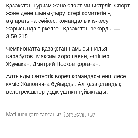
Қазақстан Туризм және спорт министрлігі Спорт
және дене шынықтыру істері комитетінің
ақпаратына сәйкес, командалық із-кесу
жарысында тіркелген Қазақстан рекорды —
3:59.215.
Чемпионатта Қазақстан намысын Илья
Карабутов, Максим Хорошавин, Әлішер
Жұмақан, Дмитрий Носков қорғаған.
Алтынды Оңтүстік Корея командасы еншілесе,
күміс Жапонияға бұйырды. Ал қазақстандық
велотрекшілер үздік үштікті тұйықтады.
Мәтіннен қате тапсаңыз,
бізге жазыңыз