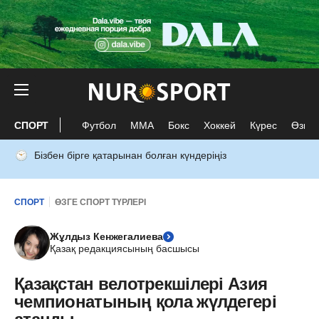
СПОРТ
Футбол
ММА
Бокс
Хоккей
Күрес
Өзге 
Бізбен бірге қатарынан болған күндеріңіз
СПОРТ
ӨЗГЕ СПОРТ ТҮРЛЕРІ
Жұлдыз Кенжегалиева
Қазақ редакциясының басшысы
Қазақстан велотрекшілері Азия
чемпионатының қола жүлдегері