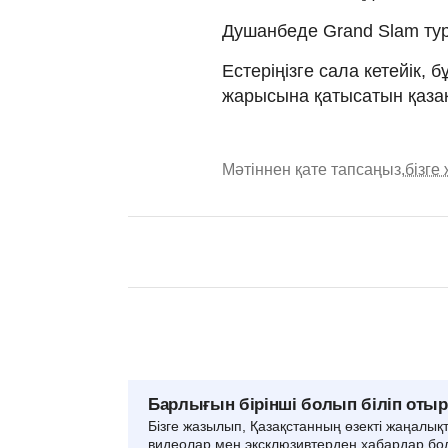
Душанбеде Grand Slam тур
Естеріңізге сала кетейік, 
жарысына қатысатын қаза
Мәтіннен қате тапсаңыз,
бізге
Барлығын бірінші болып біліп оты
Бізге жазылып, Қазақстанның өзекті жаңалық
видеолар мен эксклюзивтерден хабардар бо