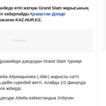
нбеде өтіп жатқан Grand Slam жарысының
деп хабарлайды
Қазақстан Дзюдо
жасаған KAZ.NUR.KZ.
 Душанбеде дзюдодан Grand Slam турнирі
ба Абужақынова (-48кг) жарысты сәтті
 дейін сүрінбей жетті. Алайда 1/2 финалда
се жіберді.
лдесуде Абиба өзбекстандық Улбусин