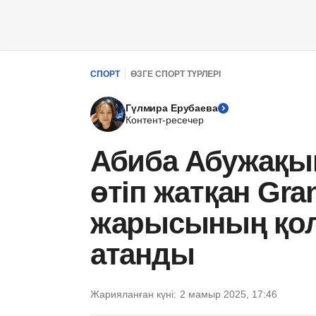
СПОРТ
ӨЗГЕ СПОРТ ТҮРЛЕРІ
Гүлмира Ерубаева
Контент-ресечер
Абиба Абужақы
өтіп жатқан Gra
жарысының қол
атанды
Жарияланған күні:
2 мамыр 2025, 17:46