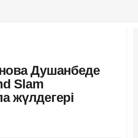
нова Душанбеде
nd Slam
а жүлдегері