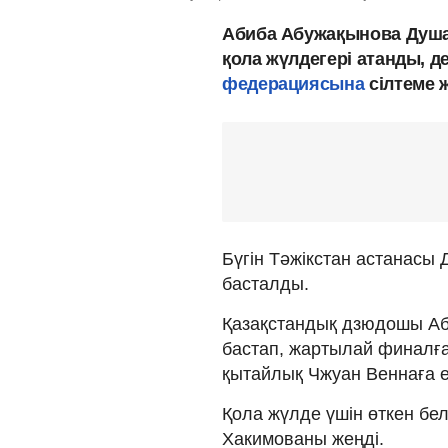
Абиба Абужақынова Душа
қола жүлдегері атанды, 
федерациясына
сілтеме 
Бүгін Тәжікстан астанасы
басталды.
Қазақстандық дзюдошы Аби
бастап, жартылай финалға
қытайлық Чжуан Веннаға е
Қола жүлде үшін өткен бе
Хакимованы жеңді.