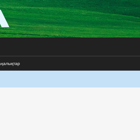
аңалықтар