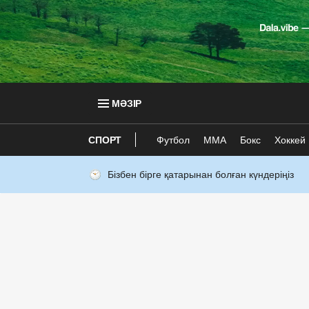
МӘЗІР
СПОРТ
Футбол
ММА
Бокс
Хоккей
Бізбен бірге қатарынан болған күндеріңіз