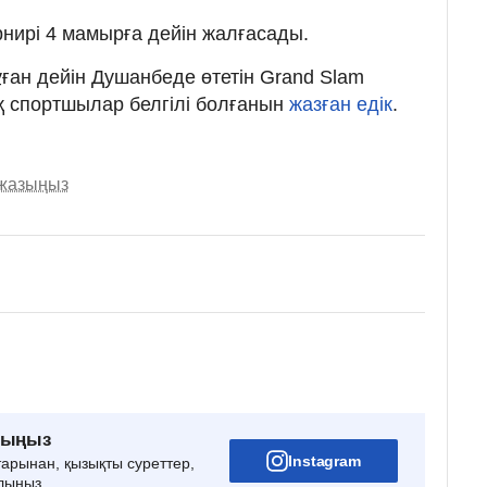
нирі 4 мамырға дейін жалғасады.
бұған дейін Душанбеде өтетін Grand Slam
қ спортшылар белгілі болғанын
жазған едік
.
 жазыңыз
рыңыз
Instagram
тарынан, қызықты суреттер,
лыңыз.