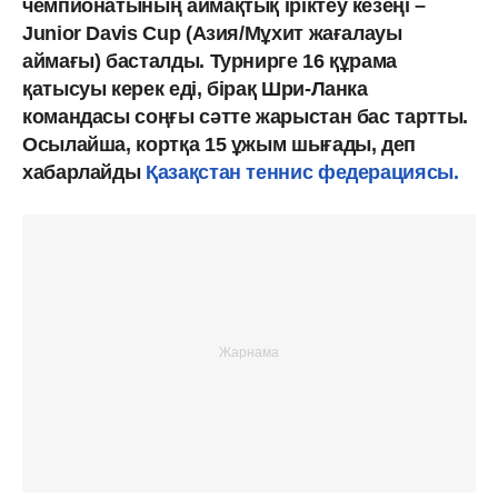
чемпионатының аймақтық іріктеу кезеңі –
Junior Davis Cup (Азия/Мұхит жағалауы
аймағы) басталды. Турнирге 16 құрама
қатысуы керек еді, бірақ Шри-Ланка
командасы соңғы сәтте жарыстан бас тартты.
Осылайша, кортқа 15 ұжым шығады, деп
хабарлайды
Қазақстан теннис федерациясы.