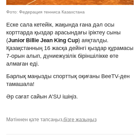
Фото: Федерация тенниса Казахстана
Еске сала кетейік, жақында ғана дәл осы
корттарда қыздар арасындағы іріктеу сыны
(
Junior Billie Jean King Cup
) аяқталды.
Қазақстанның 16 жасқа дейінгі қыздар құрамасы
7-орын алып, дүниежүзілік біріншілікке өте
алмаған еді.
Барлық маңызды спорттық оқиғаны BeeTV-ден
тамашала!
Әр сағат сайын A’SU ішіңіз.
Мәтіннен қате тапсаңыз,
бізге жазыңыз