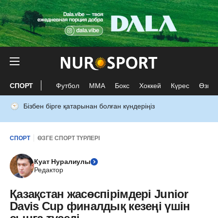
СПОРТ
Футбол
ММА
Бокс
Хоккей
Күрес
Өзге 
Бізбен бірге қатарынан болған күндеріңіз
СПОРТ
ӨЗГЕ СПОРТ ТҮРЛЕРІ
Куат Нуралиулы
Редактор
Қазақстан жасөспірімдері Junior
Davis Cup финалдық кезеңі үшін