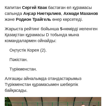
Капитан
Сергей
Квак
бастаған ел құрамасы
сапында
Аңсар
Ниетқалиев
,
Ахмади
Маханов
және
Родион
Трайгель
өнер көрсетеді.
Жарыста рейтинг бойынша
5-
нөмірді иеленген
Қазақстан құрамасы D тобында мына
командалармен ойнайды:
Оңтүстік Корея (2).
Пәкістан.
Түрікменстан.
Алғашқы айналымда отандастарымыз
Түрікменстан құрамасымен шеберлік
байқасады.