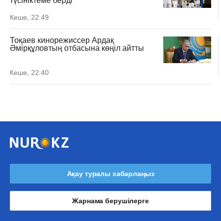
түсініктеме берді
Кеше, 22:49
Тоқаев кинорежиссер Ардақ
Әмірқұловтың отбасына көңіл айтты
Кеше, 22:40
Ақау туралы хабарлаңыз
Жарнама берушілерге