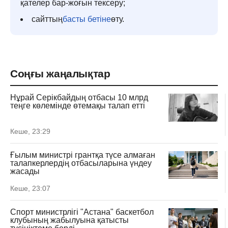
қателер бар-жоғын тексеру;
сайттың
басты бетіне
өту.
Соңғы жаңалықтар
Нұрай Серікбайдың отбасы 10 млрд
теңге көлемінде өтемақы талап етті
Кеше, 23:29
Ғылым министрі грантқа түсе алмаған
талапкерлердің отбасыларына үндеу
жасады
Кеше, 23:07
Спорт министрлігі "Астана" баскетбол
клубының жабылуына қатысты