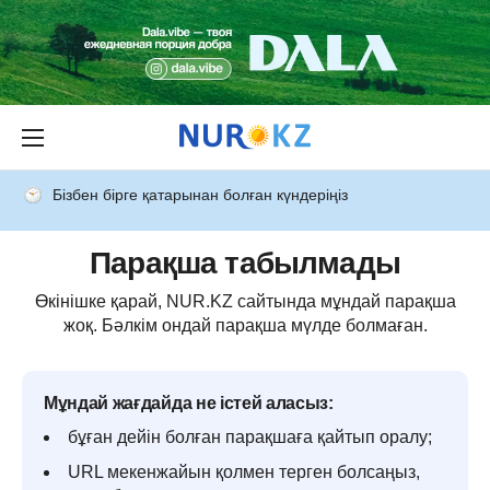
Бізбен бірге қатарынан болған күндеріңіз
Парақша табылмады
Өкінішке қарай, NUR.KZ сайтында мұндай парақша
жоқ. Бәлкім ондай парақша мүлде болмаған.
Мұндай жағдайда не істей аласыз:
бұған дейін болған парақшаға қайтып оралу;
URL мекенжайын қолмен терген болсаңыз,