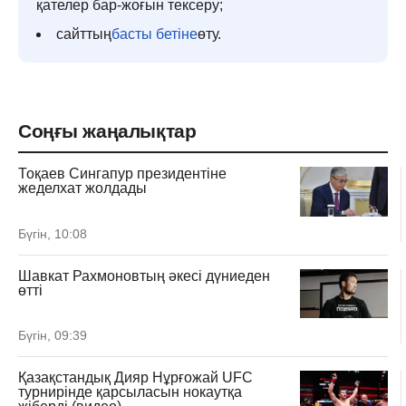
қателер бар-жоғын тексеру;
сайттың
басты бетіне
өту.
Соңғы жаңалықтар
Тоқаев Сингапур президентіне
жеделхат жолдады
Бүгін, 10:08
Шавкат Рахмоновтың әкесі дүниеден
өтті
Бүгін, 09:39
Қазақстандық Дияр Нұрғожай UFC
турнирінде қарсыласын нокаутқа