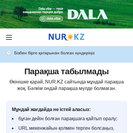
Бізбен бірге қатарынан болған күндеріңіз
Парақша табылмады
Өкінішке қарай, NUR.KZ сайтында мұндай парақша
жоқ. Бәлкім ондай парақша мүлде болмаған.
Мұндай жағдайда не істей аласыз:
бұған дейін болған парақшаға қайтып оралу;
URL мекенжайын қолмен терген болсаңыз,