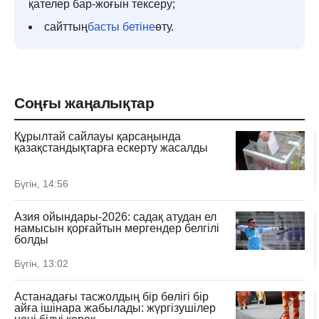
қателер бар-жоғын тексеру;
сайттың
басты бетіне
өту.
Соңғы жаңалықтар
Құрылтай сайлауы қарсаңында
қазақстандықтарға ескерту жасалды
Бүгін, 14:56
Азия ойындары-2026: садақ атудан ел
намысын қорғайтын мергендер белгілі
болды
Бүгін, 13:02
Астанадағы тасжолдың бір бөлігі бір
айға ішінара жабылады: жүргізушілер