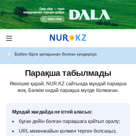
Бізбен бірге қатарынан болған күндеріңіз
Парақша табылмады
Өкінішке қарай, NUR.KZ сайтында мұндай парақша
жоқ. Бәлкім ондай парақша мүлде болмаған.
Мұндай жағдайда не істей аласыз:
бұған дейін болған парақшаға қайтып оралу;
URL мекенжайын қолмен терген болсаңыз,