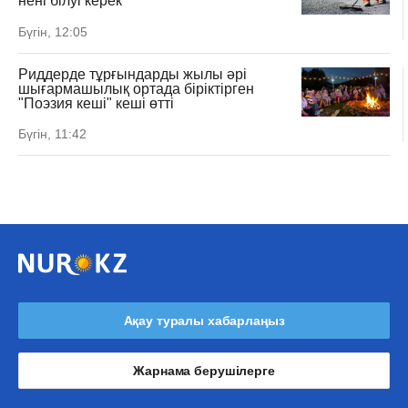
нені білуі керек
Бүгін, 12:05
Риддерде тұрғындарды жылы әрі
шығармашылық ортада біріктірген
"Поэзия кеші" кеші өтті
Бүгін, 11:42
Ақау туралы хабарлаңыз
Жарнама берушілерге