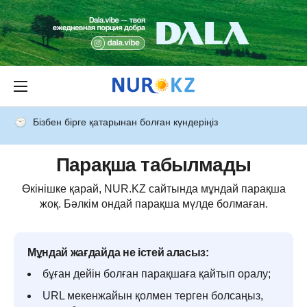
Бізбен бірге қатарынан болған күндеріңіз
Парақша табылмады
Өкінішке қарай, NUR.KZ сайтында мұндай парақша
жоқ. Бәлкім ондай парақша мүлде болмаған.
Мұндай жағдайда не істей аласыз:
бұған дейін болған парақшаға қайтып оралу;
URL мекенжайын қолмен терген болсаңыз,