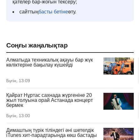
қателер бар-жоғын тексеру;
сайттың
басты бетіне
өту.
Соңғы жаңалықтар
Алматыда техникалық ақауы бар жүк
көліктеріне бақылау күшейді
Бүгін, 13:09
Қайрат Нұртас сахнада жүргеніне 20
жыл толуына орай Астанада концерт
бермек
Бүгін, 13:00
Димаштың түрік тіліндегі әні шетелдік
iTunes хит-парадтарында көш бастады