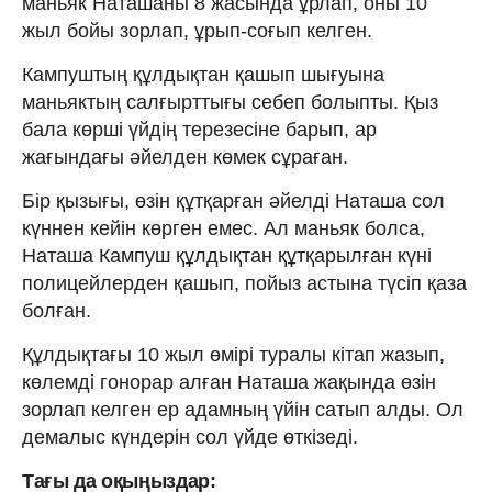
маньяк Наташаны 8 жасында ұрлап, оны 10
жыл бойы зорлап, ұрып-соғып келген.
Кампуштың құлдықтан қашып шығуына
маньяктың салғырттығы себеп болыпты. Қыз
бала көрші үйдің терезесіне барып, ар
жағындағы әйелден көмек сұраған.
Бір қызығы, өзін құтқарған әйелді Наташа сол
күннен кейін көрген емес. Ал маньяк болса,
Наташа Кампуш құлдықтан құтқарылған күні
полицейлерден қашып, пойыз астына түсіп қаза
болған.
Құлдықтағы 10 жыл өмірі туралы кітап жазып,
көлемді гонорар алған Наташа жақында өзін
зорлап келген ер адамның үйін сатып алды. Ол
демалыс күндерін сол үйде өткізеді.
Тағы да оқыңыздар: