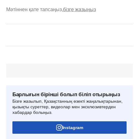
Мәтіннен қате тапсаңыз,
бізге жазыңыз
Барлығын бірінші болып біліп отырыңыз
Бізге жазылып, Қазақстанның өзекті жаңалықтарынан,
қызықты суреттер, видеолар мен эксклюзивтерден
хабардар болыңыз.
Instagram