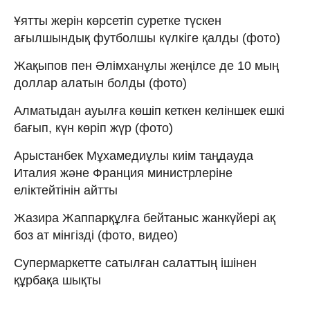
Ұятты жерін көрсетіп суретке түскен
ағылшындық футболшы күлкіге қалды (фото)
Жақыпов пен Әлімханұлы жеңілсе де 10 мың
доллар алатын болды (фото)
Алматыдан ауылға көшіп кеткен келіншек ешкі
бағып, күн көріп жүр (фото)
Арыстанбек Мұхамедиұлы киім таңдауда
Италия және Франция министрлеріне
еліктейтінін айтты
Жазира Жаппарқұлға бейтаныс жанкүйері ақ
боз ат мінгізді (фото, видео)
Супермаркетте сатылған салаттың ішінен
құрбақа шықты