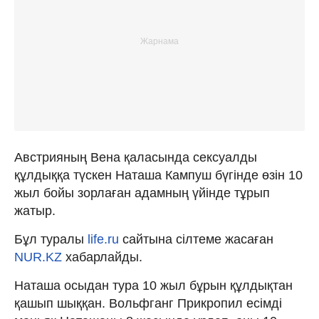
Австрияның Вена қаласында сексуалды
құлдыққа түскен Наташа Кампуш бүгінде өзін 10
жыл бойы зорлаған адамның үйінде тұрып
жатыр.
Бұл туралы
life.ru
сайтына сілтеме жасаған
NUR.KZ
хабарлайды.
Наташа осыдан тура 10 жыл бұрын құлдықтан
қашып шыққан. Вольфганг Прикропил есімді