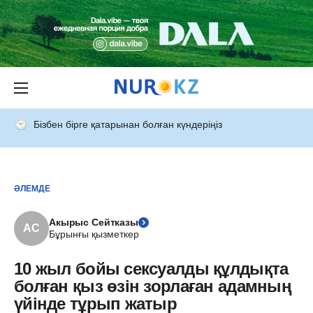
Бізбен бірге қатарынан болған күндеріңіз
ӘЛЕМДЕ
Акырыс Сейтказы
АС
Бұрынғы қызметкер
10 жыл бойы сексуалды құлдықта
болған қыз өзін зорлаған адамның
үйінде тұрып жатыр