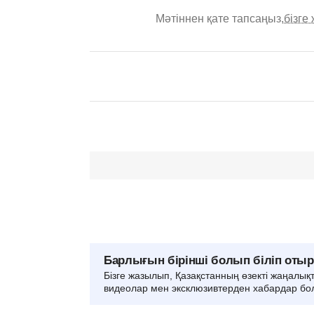
Мәтіннен қате тапсаңыз,
бізге
Барлығын бірінші болып біліп оты
Бізге жазылып, Қазақстанның өзекті жаңалық
видеолар мен эксклюзивтерден хабардар бо