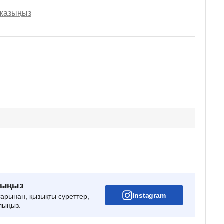
 жазыңыз
рыңыз
Instagram
тарынан, қызықты суреттер,
лыңыз.