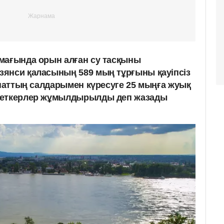
мағында орын алған су тасқыны
янси қаласының 589 мың тұрғыны қауіпсіз
апаттың салдарымен күресуге 25 мыңға жуық
меткерлер жұмылдырылды деп жазады