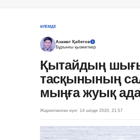
ӘЛЕМДЕ
Азамат Қабетов
Бұрынғы қызметкер
Қытайдың шығ
тасқынының са
мыңға жуық ад
Жарияланған күні:
14 шілде 2020, 21:57