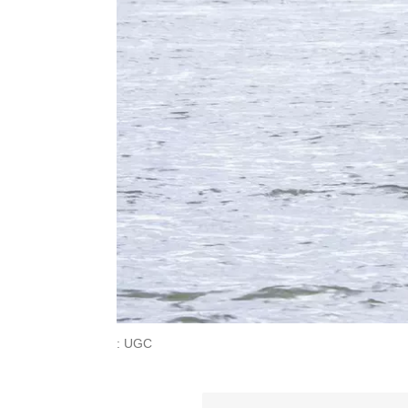
: UGC