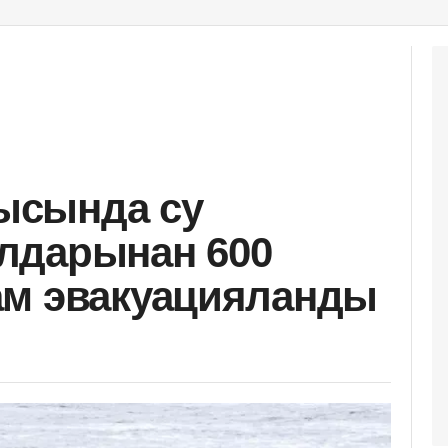
ысында су
лдарынан 600
ам эвакуацияланды