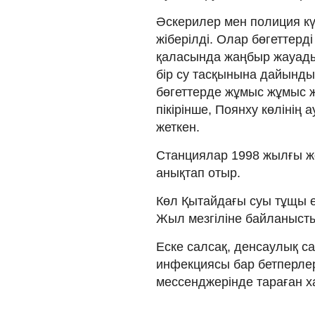
Әскерилер мен полиция кү
жіберілді. Олар бөгеттерд
қаласында жаңбыр жауады
бір су тасқынына дайынды
бөгеттерде жұмыс жұмыс ж
пікірінше, Поянху көлінің
жеткен.
Станциялар 1998 жылғы жо
анықтап отыр.
Көл Қытайдағы суы тұщы ек
Жыл мезгіліне байланысты
Еске салсақ, денсаулық са
инфекциясы бар бетперлер
мессенджерінде тараған ха