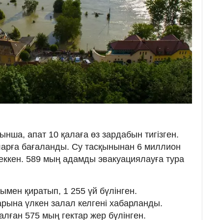
ынша, апат 10 қалаға өз зардабын тигізген.
арға бағаланды. Су тасқынынан 6 миллион
шеккен. 589 мың адамды эвакуациялауға тура
ымен қиратып, 1 255 үй бүлінген.
ына үлкен залал келгені хабарланды.
ған 575 мың гектар жер бүлінген.