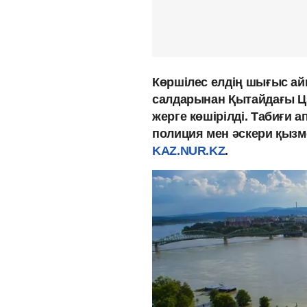
Көршілес елдің шығыс ай
салдарынан Қытайдағы Цз
жерге көшірілді. Табиғи 
полиция мен әскери қыз
KAZ.NUR.KZ
.