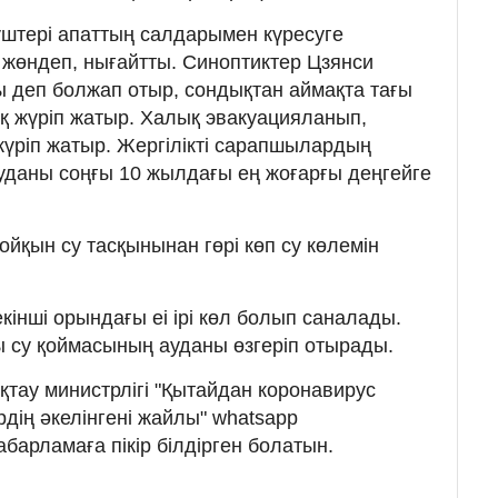
штері апаттың салдарымен күресуге
і жөндеп, нығайтты. Синоптиктер Цзянси
 деп болжап отыр, сондықтан аймақта тағы
қ жүріп жатыр. Халық эвакуацияланып,
үріп жатыр. Жергілікті сарапшылардың
 ауданы соңғы 10 жылдағы ең жоғарғы деңгейге
йқын су тасқынынан гөрі көп су көлемін
інші орындағы еі ірі көл болып саналады.
 су қоймасының ауданы өзгеріп отырады.
қтау министрлігі "Қытайдан коронавирус
дің әкелінгені жайлы" whatsapp
барламаға пікір білдірген болатын.