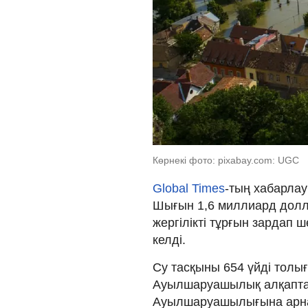
Көрнекі фото: pixabay.com: UGC
Global Times
-тың хабарлау
Шығын 1,6 миллиард долл
жергілікті тұрғын зардап 
келді.
Су тасқыны 654 үйді толығ
Ауылшаруашылық алқаптар
Ауылшаруашылығына арнал