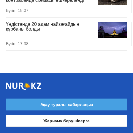
контрабанда схемасы әшкереленді
Бүгін, 18:07
Үндістанда 20 адам найзағайдың
құрбаны болды
Бүгін, 17:38
Ақау туралы хабарлаңыз
Жарнама берушілерге