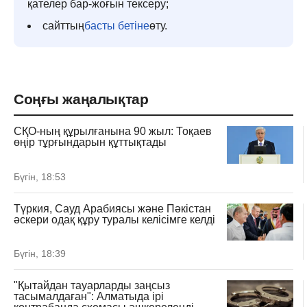
қателер бар-жоғын тексеру;
сайттың
басты бетіне
өту.
Соңғы жаңалықтар
СҚО-ның құрылғанына 90 жыл: Тоқаев
өңір тұрғындарын құттықтады
Бүгін, 18:53
Түркия, Сауд Арабиясы және Пәкістан
әскери одақ құру туралы келісімге келді
Бүгін, 18:39
"Қытайдан тауарларды заңсыз
тасымалдаған": Алматыда ірі