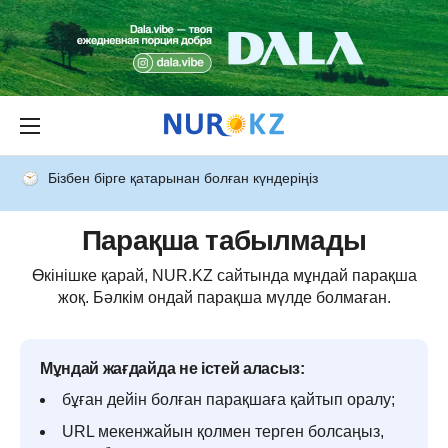
Бізбен бірге қатарынан болған күндеріңіз
Парақша табылмады
Өкінішке қарай, NUR.KZ сайтында мұндай парақша
жоқ. Бәлкім ондай парақша мүлде болмаған.
Мұндай жағдайда не істей аласыз:
бұған дейін болған парақшаға қайтып оралу;
URL мекенжайын қолмен терген болсаңыз,