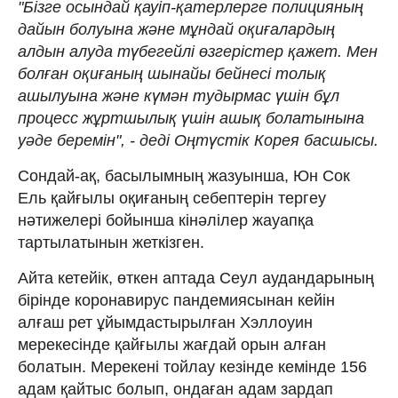
"Бізге осындай қауіп-қатерлерге полицияның
дайын болуына және мұндай оқиғалардың
алдын алуда түбегейлі өзгерістер қажет. Мен
болған оқиғаның шынайы бейнесі толық
ашылуына және күмән тудырмас үшін бұл
процесс жұртшылық үшін ашық болатынына
уәде беремін", - деді Оңтүстік Корея басшысы.
Сондай-ақ, басылымның жазуынша, Юн Сок
Ель қайғылы оқиғаның себептерін тергеу
нәтижелері бойынша кінәлілер жауапқа
тартылатынын жеткізген.
Айта кетейік, өткен аптада Сеул аудандарының
бірінде коронавирус пандемиясынан кейін
алғаш рет ұйымдастырылған Хэллоуин
мерекесінде қайғылы жағдай орын алған
болатын. Мерекені тойлау кезінде кемінде 156
адам қайтыс болып, ондаған адам зардап