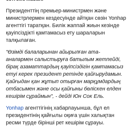
Президенттің премьер-министрмен және
министрлермен кездесуінде айтқан сөзін Yonhap
агенттігі таратқан. Билік жаппай жиын кезінде
қауіпсіздікті қамтамасыз ету шараларын
талқылаған.
"Өзімді балаларынан айырылған ата-
аналармен салыстыруға батылым жетпейді,
бірақ азаматтардың қауіпсіздігін қамтамасыз
етуі керек президент ретінде қайғырудамын.
Қайғыдан қан жұтып отырған марқұмдардың
отбасымен және осы қайғыны бөліскен елден
кешірім сұраймын", - дейді Юн Сок Ель.
Yonhap
агенттігінің хабарлауынша, бұл ел
президентінің қайғылы оқиға үшін халықтан
ресми түрде бірінші рет кешірім сұрауы.