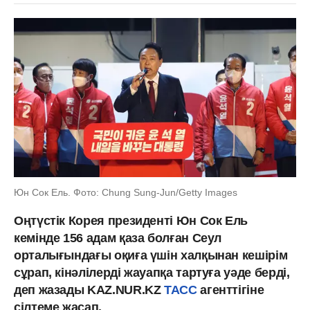
Юн Сок Ель. Фото: Chung Sung-Jun/Getty Images
Оңтүстік Корея президенті Юн Сок Ель
кемінде 156 адам қаза болған Сеул
орталығындағы оқиға үшін халқынан кешірім
сұрап, кінәлілерді жауапқа тартуға уәде берді,
деп жазады KAZ.NUR.KZ
TACC
агенттігіне
сілтеме жасап.