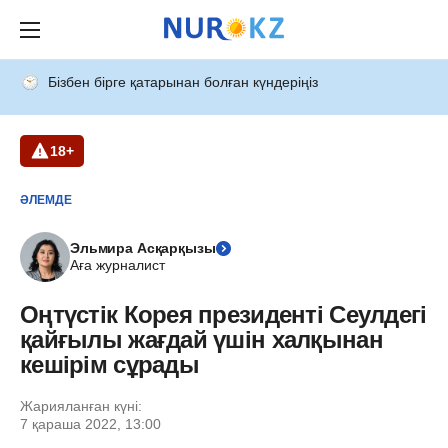
Бізбен бірге қатарынан болған күндеріңіз
18+
ӘЛЕМДЕ
Эльмира Асқарқызы
Аға журналист
Оңтүстік Корея президенті Сеулдегі
қайғылы жағдай үшін халқынан
кешірім сұрады
Жарияланған күні:
7 қараша 2022, 13:00