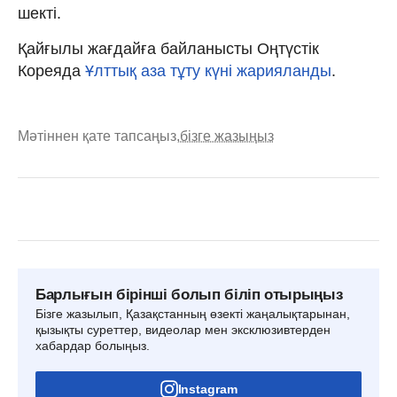
шекті.
Қайғылы жағдайға байланысты Оңтүстік
Кореяда
Ұлттық аза тұту күні жарияланды
.
Мәтіннен қате тапсаңыз,
бізге жазыңыз
Барлығын бірінші болып біліп отырыңыз
Бізге жазылып, Қазақстанның өзекті жаңалықтарынан,
қызықты суреттер, видеолар мен эксклюзивтерден
хабардар болыңыз.
Instagram