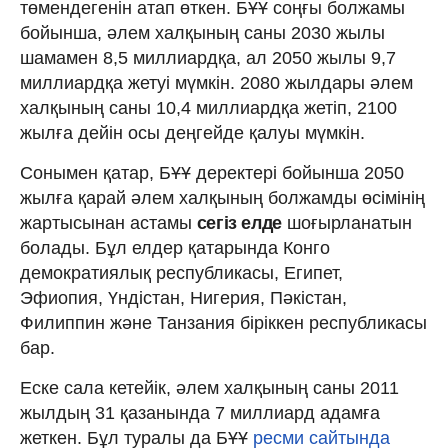
төмендегенін атап өткен. БҰҰ соңғы болжамы
бойынша, әлем халқының саны 2030 жылы
шамамен 8,5 миллиардқа, ал 2050 жылы 9,7
миллиардқа жетуі мүмкін. 2080 жылдары әлем
халқының саны 10,4 миллиардқа жетіп, 2100
жылға дейін осы деңгейде қалуы мүмкін.
Сонымен қатар, БҰҰ деректері бойынша 2050
жылға қарай әлем халқының болжамды өсімінің
жартысынан астамы
сегіз елде
шоғырланатын
болады. Бұл елдер қатарында Конго
демократиялық республикасы, Египет,
Эфиопия, Үндістан, Нигерия, Пәкістан,
Филиппин және Танзания біріккен республикасы
бар.
Еске сала кетейік, әлем халқының саны 2011
жылдың 31 қазанында 7 миллиард адамға
жеткен. Бұл туралы да БҰҰ
ресми сайтында