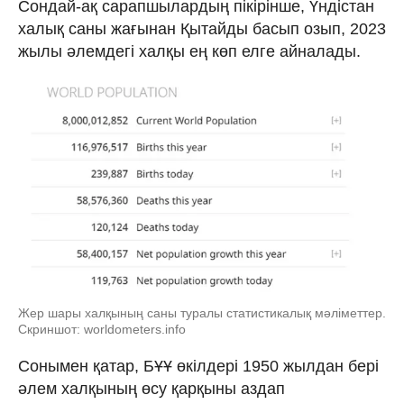
Сондай-ақ сарапшылардың пікірінше, Үндістан
халық саны жағынан Қытайды басып озып, 2023
жылы әлемдегі халқы ең көп елге айналады.
Жер шары халқының саны туралы статистикалық мәліметтер.
Скриншот: worldometers.info
Сонымен қатар, БҰҰ өкілдері 1950 жылдан бері
әлем халқының өсу қарқыны аздап