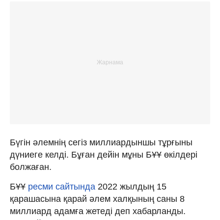
Бүгін әлемнің сегіз миллиардыншы тұрғыны
дүниеге келді. Бұған дейін мұны БҰҰ өкілдері
болжаған.
БҰҰ
ресми сайтында
2022 жылдың 15
қарашасына қарай әлем халқының саны 8
миллиард адамға жетеді деп хабарланды.