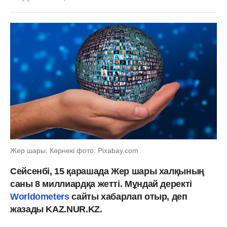
Жер шары. Көрнекі фото: Pixabay.com
Сейсенбі, 15 қарашада Жер шары халқының
саны 8 миллиардқа жетті. Мұндай деректі
Worldometers
сайты хабарлап отыр, деп
жазады KAZ.NUR.KZ.