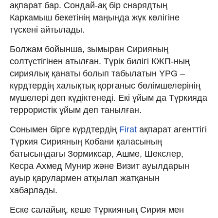
ақпарат бар. Сондай-ақ бір снарядтың
Каркамыш бекетінің маңында жүк көлігіне
түскені айтылады.
Болжам бойынша, зымыран Сирияның
солтүстігінен атылған. Түрік билігі КЖП-ның
сириялық қанаты болып табылатын YPG –
күрдтердің халықтық қорғаныс бөлімшелерінің
мүшелері деп күдіктенеді. Екі ұйым да Түркияда
террористік ұйым деп танылған.
Сонымен бірге күрдтердің
Firat
ақпарат агенттігі
Түркия Сирияның Кобани қаласының
батысындағы Зормиксар, Ашме, Шекслер,
Кесра Ахмед Мунир және Визит ауылдарын
ауыр қарулармен атқылап жатқанын
хабарлады.
Еске салайық, кеше Түркияның Сирия мен