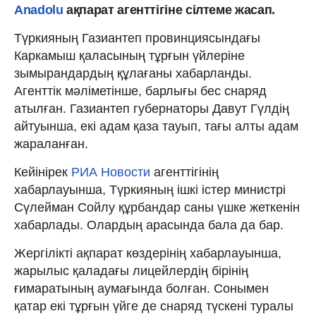
Anadolu
ақпарат агенттігіне сілтеме жасап.
Түркияның Газиантеп провинциясындағы
Каркамыш қаласының тұрғын үйлеріне
зымырандардың құлағаны хабарланды.
Агенттік мәліметінше, барлығы бес снаряд
атылған. Газиантеп губернаторы Давут Гүлдің
айтуынша, екі адам қаза тауып, тағы алты адам
жараланған.
Кейінірек
РИА Новости
агенттігінің
хабарлауынша, Түркияның ішкі істер министрі
Сүлейман Сойлу құрбандар саны үшке жеткенін
хабарлады. Олардың арасында бала да бар.
Жергілікті ақпарат көздерінің хабарлауынша,
жарылыс қаладағы лицейлердің бірінің
ғимаратының аумағында болған. Сонымен
қатар екі тұрғын үйге де снаряд түскені туралы