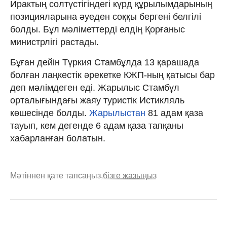
Ирактың солтүстігіндегі күрд құрылымдарының
позицияларына әуеден соққы бергені белгілі
болды. Бұл мәліметтерді елдің Қорғаныс
министрлігі растады.
Бұған дейін Түркия Стамбұлда 13 қарашада
болған лаңкестік әрекетке КЖП-ның қатысы бар
деп мәлімдеген еді. Жарылыс Стамбұл
орталығындағы жаяу туристік Истикляль
көшесінде болды.
Жарылыстан
81 адам қаза
тауып, кем дегенде 6 адам қаза тапқаны
хабарланған болатын.
Мәтіннен қате тапсаңыз,
бізге жазыңыз