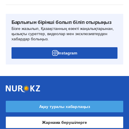
Барлығын бірінші болып біліп отырыңыз
Бізге жазылып, Қазақстанның өзекті жаңалықтарынан,
қызықты суреттер, видеолар мен эксклюзивтерден
хабардар болыңыз.
Instagram
Ақау туралы хабарлаңыз
Жарнама берушілерге