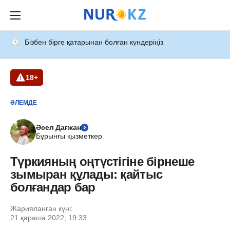
Бізбен бірге қатарынан болған күндеріңіз
18+
ӘЛЕМДЕ
Әсел Дағжан
Бұрынғы қызметкер
Түркияның оңтүстігіне бірнеше
зымыран құлады: қайтыс
болғандар бар
Жарияланған күні:
21 қараша 2022, 19:33