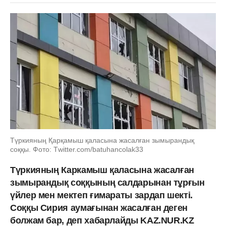
Түркияның Қарқамыш қаласына жасалған зымырандық
соққы. Фото: Тwitter.com/batuhancolak33
Түркияның Каркамыш қаласына жасалған
зымырандық соққының салдарынан тұрғын
үйлер мен мектеп ғимараты зардап шекті.
Соққы Сирия аумағынан жасалған деген
болжам бар, деп хабарлайды KAZ.NUR.KZ