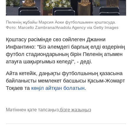
Пеленің жұбайы Марсия Аоки футболшымен қоштасуда.
Фото: Marcello Zambrana/Anadolu Agency via Getty Images
Қоштасу рәсімінде сөз сөйлеген Джанни
Инфантино: "Біз әлемдегі барлық елді өздерінің
футбол стадиондарының бірін Пеленің атымен
атауға шақырғымыз келеді", - деді.
Айта кетейік, даңықты футболшының қазасына
байланысты мемлекет басшысы Қасым-Жомарт
Тоқаев та
көңіл айтқан болатын
.
Мәтіннен қате тапсаңыз,
бізге жазыңыз