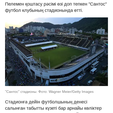
Пелемен қоштасу рәсімі өзі доп тепкен "Сантос"
футбол клубының стадионында өтті.
"Сантос" стадионы. Фото: Wagner Meier/Getty Images
Стадионға дейін футболшының денесі
салынған табытты күзеті бар арнайы көліктер