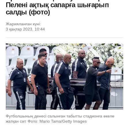
Пелені ақтық сапарға шығарып
салды (фото)
Жарияланған күні:
3 қаңтар 2023, 10:44
Футболшының денесі салынған табытты стадионға әкеле
жатқан сәт. Фото: Mario Tama/Getty Images