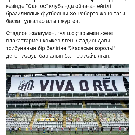
кезінде "Сантос" клубында ойнаған әйгілі
бразилиялық футболшы Зе Роберто және тағы
басқа тұлғалар алып жүрген.
Стадион жалаумен, гүл шоқтарымен және
плакаттармен көмкерілген. Стадиондағы
трибунаның бір бөлігіне "Жасасын король!"
деген жазуы бар алып баннер жайылған.