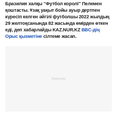
Бразилия халқы "Футбол королі" Пелемен
қоштасты. Ұзақ уақыт бойы ауыр дертпен
күресіп келген әйгілі футболшы 2022 жылдың
29 желтоқсанында 82 жасында өмірден өткен
еді, деп хабарлайды KAZ.NUR.KZ
BBC-дің
Орыс қызметіне
сілтеме жасап.