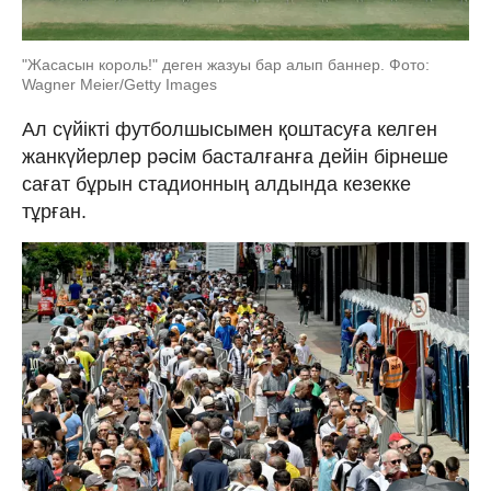
"Жасасын король!" деген жазуы бар алып баннер. Фото:
Wagner Meier/Getty Images
Ал сүйікті футболшысымен қоштасуға келген
жанкүйерлер рәсім басталғанға дейін бірнеше
сағат бұрын стадионның алдында кезекке
тұрған.