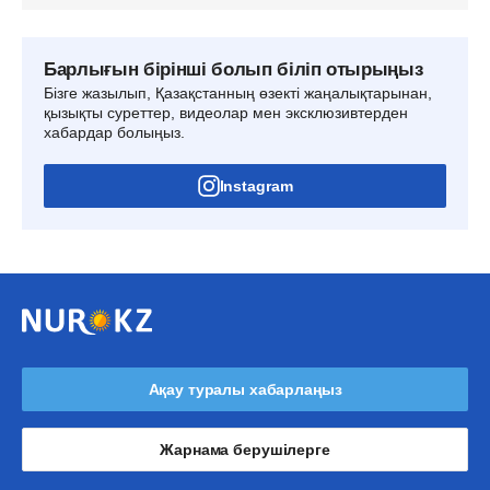
Барлығын бірінші болып біліп отырыңыз
Бізге жазылып, Қазақстанның өзекті жаңалықтарынан,
қызықты суреттер, видеолар мен эксклюзивтерден
хабардар болыңыз.
Instagram
Ақау туралы хабарлаңыз
Жарнама берушілерге