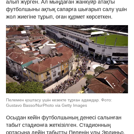
алып жүрген. Ал мыңдаған жанкүйр атақты
футболшыны ақтық сапарға шығарып салу үшін
жол жиегіне тұрып, оған құрмет көрсеткен.
Пелемен қоштасу үшін кезекте тұрған адамдар. Фото:
Gustavo Basso/NurPhoto via Getty Images
Осыдан кейін футболшының денесі салынған
табыт стадионға жеткізілген. Стадионның
ортасына дейін табытты Пеленің ұлы Эрдиньо,