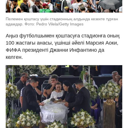
Пелемен қоштасу үшін стадионның алдында кезекте тұрған
адамдар. Фото: Pedro Vilela/Getty Images
Аңыз футболшымен қоштасуға стадионға оның
100 жастағы анасы, үшінші әйелі Марсия Аоки,
ФИФА президенті Джанни Инфантино да
келген.