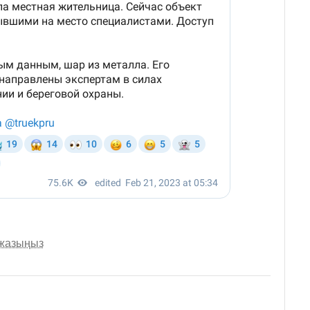
 жазыңыз