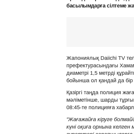
басылымдарға сілтеме жа
Жапониялық Daiichi TV т
префектурасындағы Хама
диаметрі 1,5 метрді құра
бойынша ол қандай да бір
Қазіргі таңда полиция ж
мәліметінше, шарды тұрғын
08:45-те полицияға хабарл
"Жағажайға кіруге болмай
күні оқиға орнына келге