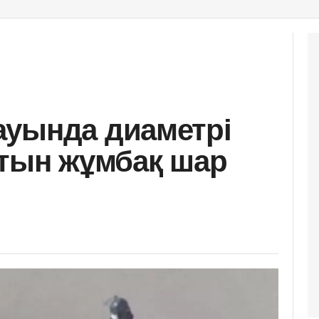
ауында диаметрі
атын жұмбақ шар