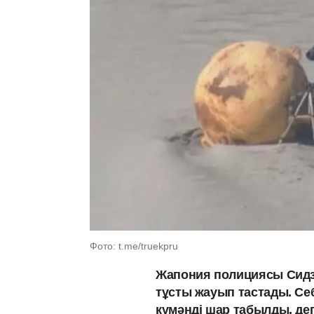
Фото: t.me/truekpru
Жапония полициясы Сидз
тұсты жауып тастады. Се
күмәнді шар табылды, д