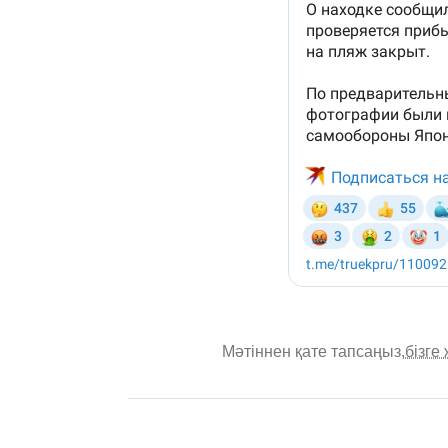
Мәтіннен қате тапсаңыз,
бізге