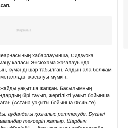
сап.
елеарнасының хабарлауынша, Сидзуока
мацу қаласы Энсюхама жағалауында
йтын, күмәнді шар табылған. Алдын ала болжам
 металлдан жасалуы мүмкін.
ағажайды уақытша жапқан. Басылымның
дардың бірі тауып, жергілікті уақыт бойынша
аған (Астана уақыты бойынша 05:45-те).
ды, аудандағы қозғалыс реттелуде. Бүгінгі
н мамандар тексеріп жатыр. Шардың