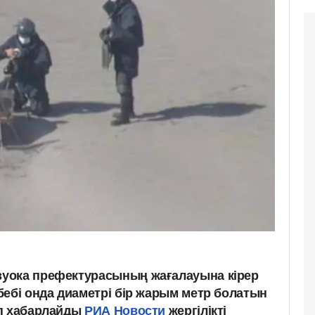
уока префектурасының жағалауына кірер
бебі онда диаметрі бір жарым метр болатын
еп хабарлайды
РИА Новости
жергілікті