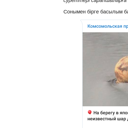
суреттері сарапшыларға д
Сонымен бірге басылым бас