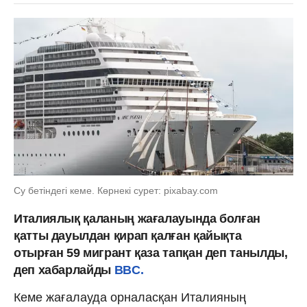
Cу бетіндегі кеме. Көрнекі сурет: pixabay.com
Италиялық қаланың жағалауында болған
қатты дауылдан қирап қалған қайықта
отырған 59 мигрант қаза тапқан деп танылды,
деп хабарлайды
BBC.
Кеме жағалауда орналасқан Италияның