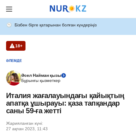
Бізбен бірге қатарынан болған күндеріңіз
18+
ӘЛЕМДЕ
Әсел Найман қызы
Бұрынғы қызметкер
Италия жағалауындағы қайықтың
апатқа ұшырауы: қаза тапқандар
саны 59-ға жетті
Жарияланған күні:
27 ақпан 2023, 11:43