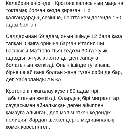
Калабрия өңіріндегі Кротоне қаласының маңына
тоқтамақ болған кезде қираған. Тірі
қалғандардың сөзінше, бортта кем дегенде 150
адам болған.
Салдарынан 59 адам, оның ішінде 12 бала қаза
тапқан. Оқиға орнына барған Италия ІІМ
басшысы Маттело Пьянтедози 30-ға жуық
адамды із-түзсіз жоғалды деп санауға
болатынын жеткізді. Оның ішінде туғанына
бірнеше ай ғана болған жаңа туған сәби де бар,
деп хабарлайды ANSA.
Кротоненің жағалау күзеті 80 адам тірі
табылғанын жеткізді. Олардың бірі мигранттар
саудасымен айналысқан деген айыппен
қамауға алынған, деп мәлім еткен кедендік
полиция. Зардап шеккендерге медициналық
көмек көрсетілген.