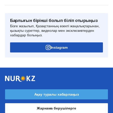
Барлығын бірінші болып біліп отырыңыз
Бізге жазылып, Қазақстанның өзекті жаңалықтарынан,
қызықты суреттер, видеолар мен эксклюзивтерден
хабардар болыңыз.
Instagram
Ақау туралы хабарлаңыз
Жарнама берушілерге