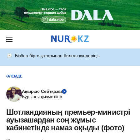
Бізбен бірге қатарынан болған күндеріңіз
ӘЛЕМДЕ
Ақырыс Сейтқазы
Бұрынғы қызметкер
Шотландияның премьер-министрі
ауызашардан соң жұмыс
кабинетінде намаз оқыды (фото)