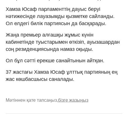
Хамза Юсаф парламенттің дауыс беруі
нәтижесінде лауазымды қызметке сайланды.
Ол елдегі билік партиясын да басқарады.
Жаңа премьер алғашқы жұмыс күнін
кабинетінде туыстарымен өткізіп, ауызашардан
соң резиденциясында намаз оқыды.
Ол бұл сәтті ерекше санайтынын айтқан.
37 жастағы Хамза Юсаф ұлттық партияның ең
жас көшбасшысы саналады.
Мәтіннен қате тапсаңыз,
бізге жазыңыз