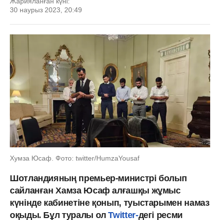
Жарияланған күні:
30 наурыз 2023, 20:49
Хумза Юсаф. Фото: twitter/HumzaYousaf
Шотландияның премьер-министрі болып
сайланған Хамза Юсаф алғашқы жұмыс
күнінде кабинетіне қонып, туыстарымен намаз
оқыды. Бұл туралы ол
Twitter-
дегі ресми