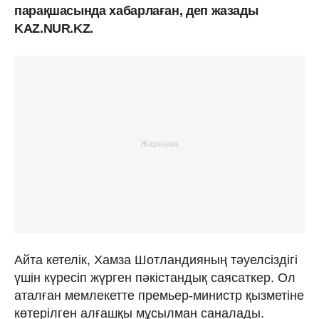
парақшасында хабарлаған, деп жазады
KAZ.NUR.KZ.
Айта кетелік, Хамза Шотландияның тәуелсіздігі
үшін күресіп жүрген пәкістандық саясаткер. Ол
аталған мемлекетте премьер-министр қызметіне
көтерілген алғашқы мұсылман саналады.