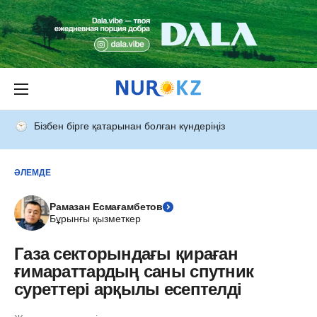
Бізбен бірге қатарынан болған күндеріңіз
ӘЛЕМДЕ
Рамазан Есмағамбетов
Бұрынғы қызметкер
Газа секторындағы қираған
ғимараттардың саны спутник
суреттері арқылы есептелді