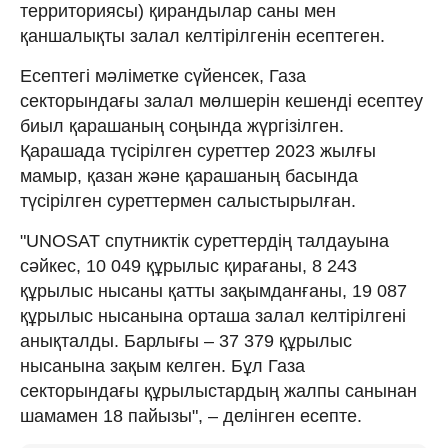
территориясы) қирандылар саны мен
қаншалықты залал келтірілгенін есептеген.
Есептегі мәліметке сүйенсек, Газа
секторындағы залал мөлшерін кешенді есептеу
биыл қарашаның соңында жүргізілген.
Қарашада түсірілген суреттер 2023 жылғы
мамыр, қазан және қарашаның басында
түсірілген суреттермен салыстырылған.
"UNOSAT спутниктік суреттердің талдауына
сәйкес, 10 049 құрылыс қирағаны, 8 243
құрылыс нысаны қатты зақымданғаны, 19 087
құрылыс нысанына орташа залал келтірілгені
анықталды. Барлығы – 37 379 құрылыс
нысанына зақым келген. Бұл Газа
секторындағы құрылыстардың жалпы санынан
шамамен 18 пайызы", – делінген есепте.