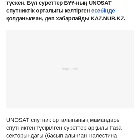
түскен. Бұл суреттер БҰҰ-ның UNOSAT
спутниктік орталығы келтірген
есебінде
қолданылған, деп хабарлайды KAZ.NUR.KZ.
UNOSAT спутник орталығының мамандары
спутниктен түсірілген суреттер арқылы Газа
секторындағы (басып алынған Палестина