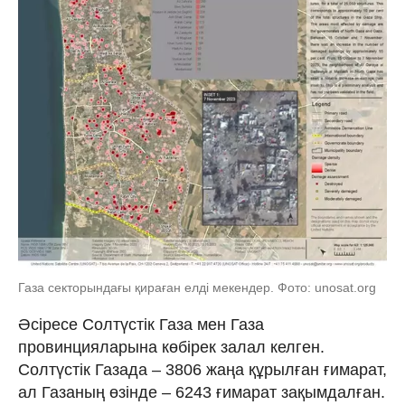
Газа секторындағы қираған елді мекендер. Фото: unosat.org
Әсіресе Солтүстік Газа мен Газа
провинцияларына көбірек залал келген.
Солтүстік Газада – 3806 жаңа құрылған ғимарат,
ал Газаның өзінде – 6243 ғимарат зақымдалған.