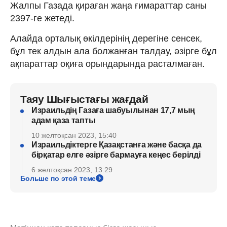
Жалпы Газада қираған жаңа ғимараттар саны
2397-ге жетеді.
Алайда орталық өкілдерінің дерегіне сенсек,
бұл тек алдын ала болжанған талдау, әзірге бұл
ақпараттар оқиға орындарында расталмаған.
Таяу Шығыстағы жағдай
Израильдің Газаға шабуылынан 17,7 мың
адам қаза тапты
10 желтоқсан 2023, 15:40
Израильдіктерге Қазақстанға және басқа да
бірқатар елге әзірге бармауға кеңес берілді
6 желтоқсан 2023, 13:29
Больше по этой теме