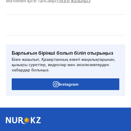
Мәтіннен қате тапсаңыз,
бізге жазыңыз
Барлығын бірінші болып біліп отырыңыз
Бізге жазылып, Қазақстанның өзекті жаңалықтарынан,
қызықты суреттер, видеолар мен эксклюзивтерден
хабардар болыңыз.
Instagram