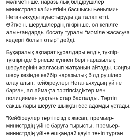
мәліметінше, наразылық білдірушілер
министрлер кабинетінің басшысы Беньямин
Нетаньяхуды ауыстыруды да талап етті.
Өйткені, шерушілердің пікірінше, ол кепілге
алынғандарды босату туралы "мәміле жасасуға
кедергі болып отыр" дейді.
Бұқаралық ақпарат құралдары елдің түкпір-
түкпірінде бірнеше күннен бері наразылық
шерулерінің жалғасып жатқанын айтады. Соңғы
шеру кезінде кейбір наразылық білдірушілер
алау алып, кейбіреулері Нетаньяхудың үйіне
барған, ал аймақта тәртіпсіздіктер мен
полициямен қақтығыстар басталды. Тәртіп
сақшылары шеруге шыққан бес адамды ұстады.
"Кейбіреулер тәртіпсіздік жасап, премьер-
министрдің үйіне баруға тырысты. Премьер-
министрдің үйіне ешқандай қауіп төніп тұрған