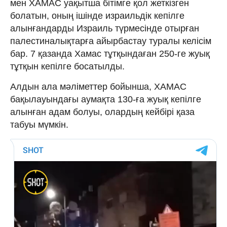
мен ХАМАС уақытша бітімге қол жеткізген
болатын, оның ішінде израильдік кепілге
алынғандарды Израиль түрмесінде отырған
палестиналықтарға айырбастау туралы келісім
бар. 7 қазанда Хамас тұтқындаған 250-ге жуық
тұтқын кепілге босатылды.
Алдын ала мәліметтер бойынша, ХАМАС
бақылауындағы аумақта 130-ға жуық кепілге
алынған адам болуы, олардың кейбірі қаза
табуы мүмкін.