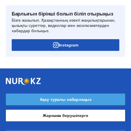
Барлығын бірінші болып біліп отырыңыз
Бізге жазылып, Қазақстанның өзекті жаңалықтарынан,
қызықты суреттер, видеолар мен эксклюзивтерден
хабардар болыңыз.
Instagram
Ақау туралы хабарлаңыз
Жарнама берушілерге