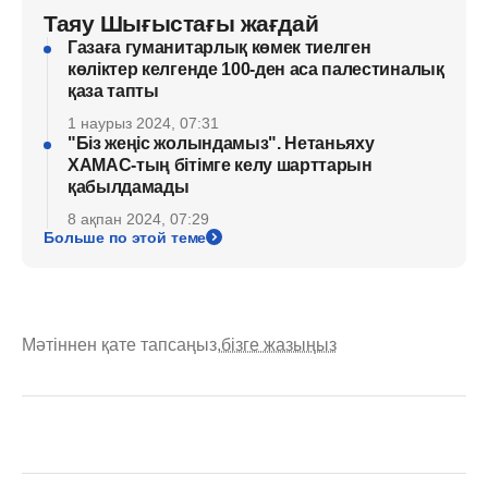
Таяу Шығыстағы жағдай
Газаға гуманитарлық көмек тиелген
көліктер келгенде 100-ден аса палестиналық
қаза тапты
1 наурыз 2024, 07:31
"Біз жеңіс жолындамыз". Нетаньяху
ХАМАС-тың бітімге келу шарттарын
қабылдамады
8 ақпан 2024, 07:29
Больше по этой теме
Мәтіннен қате тапсаңыз,
бізге жазыңыз