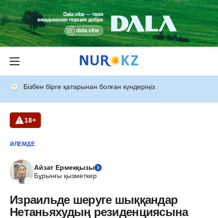
Бізбен бірге қатарынан болған күндеріңіз
18+
ӘЛЕМДЕ
Айзат Ермекқызы
Бұрынғы қызметкер
Израильде шеруге шыққандар
Нетаньяхудың резиденциясына