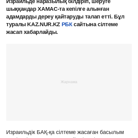
Израильде наразылық білдіріп, шеруге
шыққандар ХАМАС-та кепілге алынған
адамдарды дереу қайтаруды талап етті. Бұл
туралы KAZ.NUR.KZ
РБК
сайтына сілтеме
жасап хабарлайды.
Израильдік БАҚ-қа сілтеме жасаған басылым