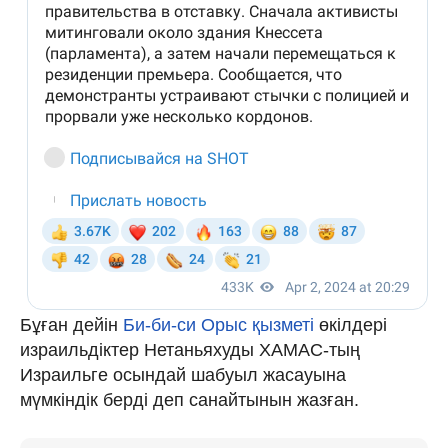
Бұған дейін
Би-би-си Орыс қызметі
өкілдері
израильдіктер Нетаньяхуды ХАМАС-тың
Израильге осындай шабуыл жасауына
мүмкіндік берді деп санайтынын жазған.