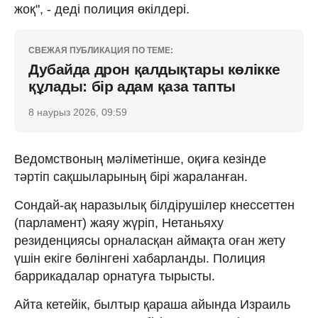
жоқ", - деді полиция өкілдері.
СВЕЖАЯ ПУБЛИКАЦИЯ ПО ТЕМЕ:
Дубайда дрон қалдықтары көлікке
құлады: бір адам қаза тапты
8 наурыз 2026, 09:59
Ведомствоның мәліметінше, оқиға кезінде
тәртіп сақшыларының бірі жараланған.
Сондай-ақ наразылық білдірушілер кнессеттен
(парламент) жаяу жүріп, Нетаньяху
резиденциясы орналасқан аймақта оған жету
үшін екіге бөлінгені хабарланды. Полиция
баррикадалар орнатуға тырысты.
Айта кетейік, былтыр қараша айында Израиль