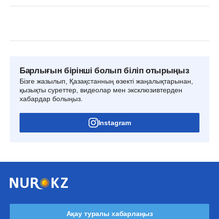
Барлығын бірінші болып біліп отырыңыз
Бізге жазылып, Қазақстанның өзекті жаңалықтарынан,
қызықты суреттер, видеолар мен эксклюзивтерден
хабардар болыңыз.
Instagram
Ақау туралы хабарлаңыз