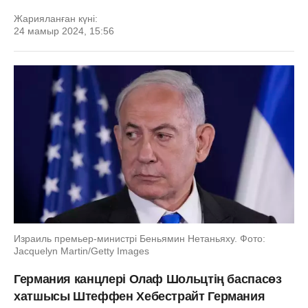
Жарияланған күні:
24 мамыр 2024, 15:56
Израиль премьер-министрі Беньямин Нетаньяху. Фото:
Jacquelyn Martin/Getty Images
Германия канцлері Олаф Шольцтің баспасөз
хатшысы Штеффен Хебестрайт Германия