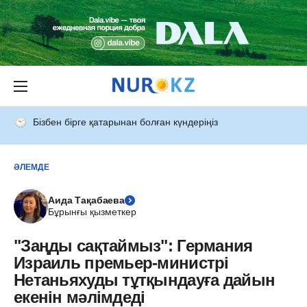
Бізбен бірге қатарынан болған күндеріңіз
ӘЛЕМДЕ
Аида Тақабаева
Бұрынғы қызметкер
"Заңды сақтаймыз": Германия
Израиль премьер-министрі
Нетаньяхуды тұтқындауға дайын
екенін мәлімдеді