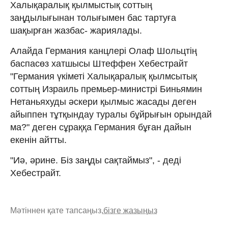
Халықаралық қылмыстық соттың
заңдылығынан толығымен бас тартуға
шақырған жазбас- жариялады.
Алайда Германия канцлері Олаф Шольцтің
баспасөз хатшысы Штеффен Хебестрайт
"Германия үкіметі Халықаралық қылмсытық
соттың Израиль премьер-министрі Биньямин
Нетаньяхуды әскери қылмыс жасады деген
айыппен тұтқындау туралы бұйрығын орындай
ма?" деген сұраққа Германия бұған дайын
екенін айтты.
"Иә, әрине. Біз заңды сақтаймыз", - деді
Хебестрайт.
Мәтіннен қате тапсаңыз,
бізге жазыңыз