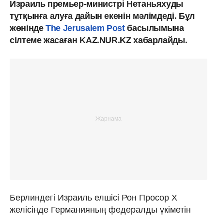
Израиль премьер-министрі Нетаньяхуды
тұтқынға алуға дайын екенін мәлімдеді. Бұл
жөнінде
The Jerusalem Post
басылымына
сілтеме жасаған KAZ.NUR.KZ хабарлайды.
Берлиндегі Израиль елшісі Рон Просор X
желісінде Германияның федералды үкіметін