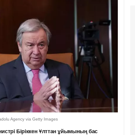
adolu Agency via Getty Images
нистрі Біріккен Ұлттан ұйымының бас