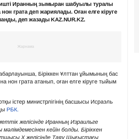
ришті Иранның зымыран шабуылы туралы
 нон грата деп жариялады. Оған елге кіруге
анды, деп жазады KAZ.NUR.KZ.
 хабарлауынша, Біріккен Ұлттан ұйымының бас
а нон грата атанып, оған елге кіруге тыйым
ртқы істер министрлігінің басшысы Исраэль
ды
РБК.
меттік желісінде Иранның Израильге
әлімдемесінен кейін болды. Біріккен
тшысы Х желісінде Таяу Шығыстағы