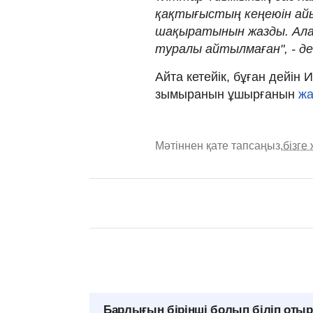
қақтығыстың кеңеюін а
шақыратынын жазды. Алай
туралы айтылмаған", - д
Айта кетейік, бұған дейін
зымыранын ұшырғанын
жа
Мәтіннен қате тапсаңыз,
бізге
Барлығын бірінші болып біліп оты