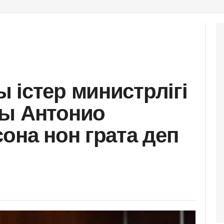
 істер министрлігі
сы Антонио
она нон грата деп