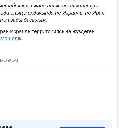
йыптайтынын және атысты тоқтатуға
да оның жолдауында не Израиль, не Иран
еп жазады басылым.
 Иран Израиль территориясына жүздеген
зған едік
.
 жазыңыз
рыңыз