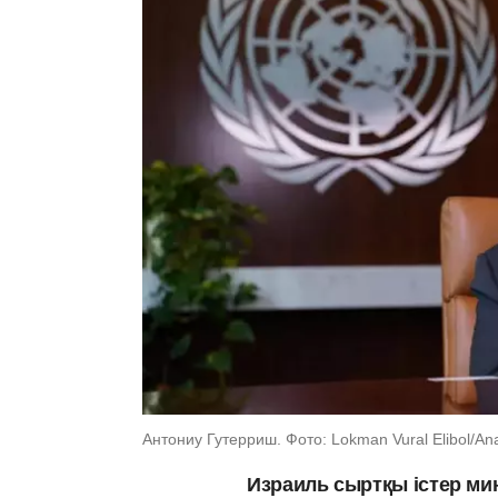
Антониу Гутерриш. Фото: Lokman Vural Elibol/An
Израиль сыртқы істер ми