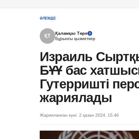
ӘЛЕМДЕ
Қаламқас Төре
ҚТ
Бұрынғы қызметкер
Израиль Сыртқы
БҰҰ бас хатшы
Гутерришті перс
жариялады
Жарияланған күні:
2 қазан 2024, 15:46