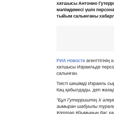
хатшысы Антонио Гутер
мәлімдемесі үшін персона
тыйым салынғаны хабарл
РИА Новости
агенттігінің
хатшысы Израильде персон
салынған.
Тиісті шешімді Израиль сы
Кац қабылдады, деп жаза
"Бұл Гутерриштің Х әлеу
зымыран шабуылы туралы м
Ұлттар Ұйымының бас ха