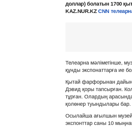
доллар) болатын 1700 қ
KAZ.NUR.KZ
CNN телеарн
Телеарна мәліметінше, му
құнды экспонаттарға ие б
Қытай фарфорынан дайын
Дэвид қоры тапсырған. Ко
тұрған. Олардың арасынд
қолөнер туындылары бар.
Осылайша ағылшын музейі
экспонттар саны 10 мыңна