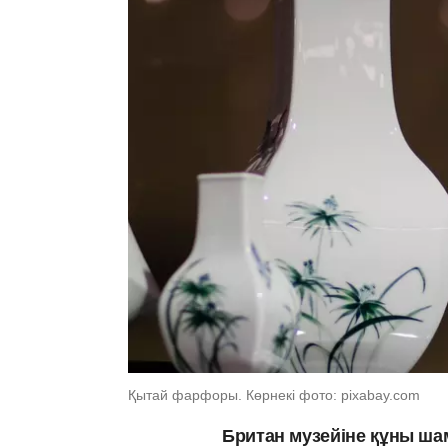
Қытай фарфоры. Көрнекі фото: pixabay.com
Британ музейіне құны ша