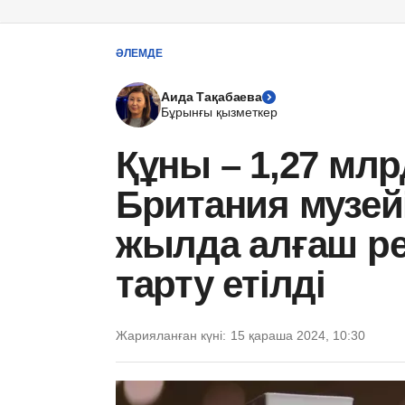
ӘЛЕМДЕ
Аида Тақабаева
Бұрынғы қызметкер
Құны – 1,27 млр
Британия музей
жылда алғаш ре
тарту етілді
Жарияланған күні:
15 қараша 2024, 10:30