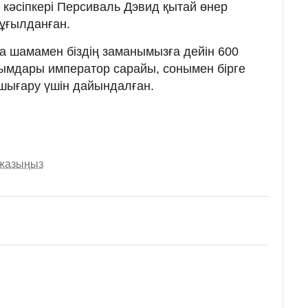
кәсіпкері Персиваль Дэвид қытай өнер
ұғылданған.
 шамамен біздің заманымызға дейін 600
ымдары император сарайы, сонымен бірге
 шығару үшін дайындалған.
 жазыңыз