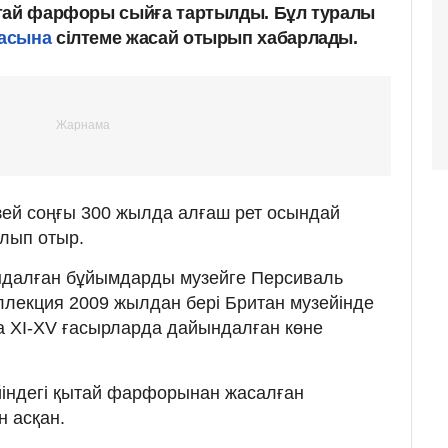
ытай фарфоры сыйға тартылды. Бұл туралы
асына
сілтеме жасай отырып хабарлады.
зей соңғы 300 жылда алғаш рет осындай
олып отыр.
далған бұйымдарды музейге Персиваль
ллекция 2009 жылдан бері Британ музейінде
а XI-XV ғасырларда дайындалған көне
ндегі қытай фарфорынан жасалған
н асқан.