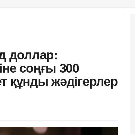
д доллар:
іне соңғы 300
т құнды жәдігерлер