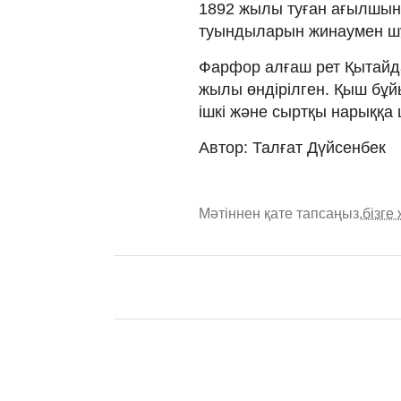
1892 жылы туған ағылшын 
туындыларын жинаумен ш
Фарфор алғаш рет Қытайда
жылы өндірілген. Қыш бұй
ішкі және сыртқы нарыққа
Автор: Талғат Дүйсенбек
Мәтіннен қате тапсаңыз,
бізге