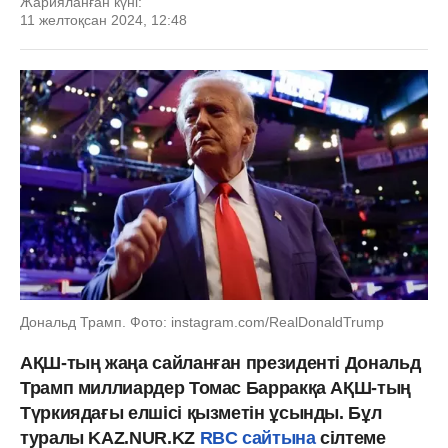
Жарияланған күні:
11 желтоқсан 2024, 12:48
Дональд Трамп. Фото: instagram.com/RealDonaldTrump
АҚШ-тың жаңа сайланған президенті Дональд
Трамп миллиардер Томас Барракқа АҚШ-тың
Түркиядағы елшісі қызметін ұсынды. Бұл
туралы KAZ.NUR.KZ
RBC сайтына
сілтеме