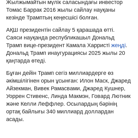
Жылжымайтын мүлік саласындағы инвестор
Томас Баррак 2016 жылы сайлау науқаны
кезінде Трамптың кеңесшісі болған.
АҚШ президентін сайлау 5 қарашада өтті.
Саяси науқанда республикашыл Дональд
Трамп вице-президент Камала Харристі
жеңді
.
Дональд Трамп инаугурациясы 2025 жылы 20
қаңтарда өтеді.
Бұған дейін Трамп сегіз миллиардерге өз
әкімшілігінен орын ұсынған: Илон Маск, Джаред
Айзекман, Вивек Рамасвами, Джаред Кушнер,
Уоррен Стивенс, Линда Макмэн, Говард Лютник
және Келли Леффлер. Осылардың бәрінің
ортақ байлығы 340 миллиард доллардан
асады.