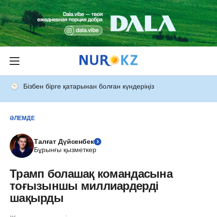
Бізбен бірге қатарынан болған күндеріңіз
ӘЛЕМДЕ
Талғат Дүйсенбек
Бұрынғы қызметкер
Трамп болашақ командасына
тоғызыншы миллиардерді
шақырды