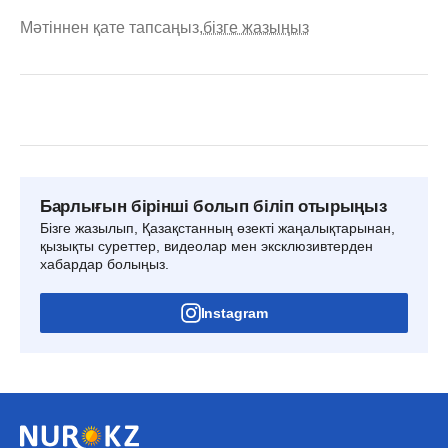
Мәтіннен қате тапсаңыз,
бізге жазыңыз
Барлығын бірінші болып біліп отырыңыз
Бізге жазылып, Қазақстанның өзекті жаңалықтарынан,
қызықты суреттер, видеолар мен эксклюзивтерден
хабардар болыңыз.
Instagram