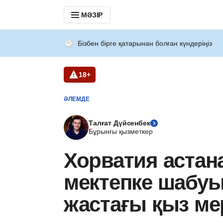
МӘЗІР
Бізбен бірге қатарынан болған күндеріңіз
18+
ӘЛЕМДЕ
Талғат Дүйсенбек
Бұрынғы қызметкер
Хорватия аста
мектепке шабуы
жастағы қыз ме