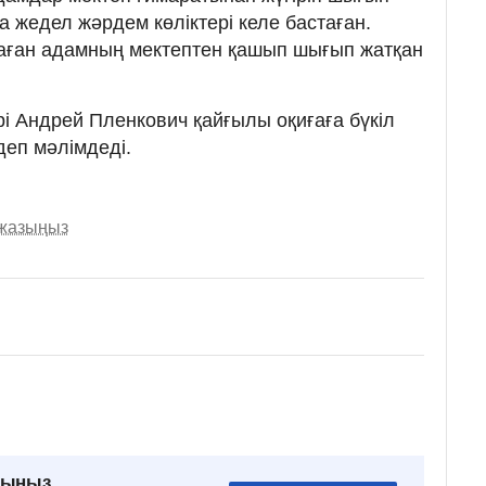
а жедел жәрдем көліктері келе бастаған.
даған адамның мектептен қашып шығып жатқан
і Андрей Пленкович қайғылы оқиғаға бүкіл
деп мәлімдеді.
 жазыңыз
рыңыз