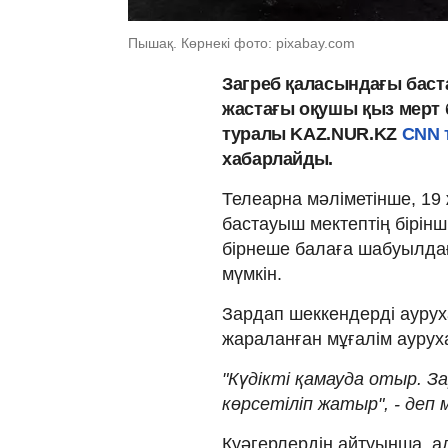
Пышақ. Көрнекі фото: pixabay.com
Загреб қаласындағы баст
жастағы оқушы қыз мерт 
туралы KAZ.NUR.KZ
CNN 
хабарлайды.
Телеарна мәліметінше, 19 
бастауыш мектептің бірінш
бірнеше балаға шабуылдағ
мүмкін.
Зардап шеккендерді ауруха
жараланған мұғалім ауруха
"Күдікті қамауда отыр. 
көрсетіліп жатыр", - деп 
Куәгерлердің айтуынша, а