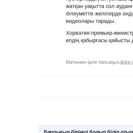
жатқан уақытта сол ауданғ
Әлеуметтік желілерде он
видеолары тарады.
Хорватия премьер-министр
елдің қабырғасы қайысты 
Мәтіннен қате тапсаңыз,
бізге
Барлығын бірінші болып біліп оты