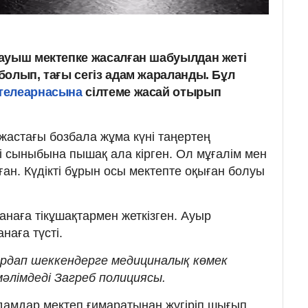
ауыш мектепке жасалған шабуылдан жеті
болып, тағы сегіз адам жараланды. Бұл
телеарнасына
сілтеме жасай отырып
жастағы бозбала жұма күні таңертең
і сыныбына пышақ ала кірген. Ол мұғалім мен
ан. Күдікті бұрын осы мектепте оқыған болуы
наға тікұшақтармен жеткізген. Ауыр
наға түсті.
Зардап шеккендерге медициналық көмек
мәлімдеді Загреб полициясы.
дамдар мектеп ғимаратынан жүгіріп шығып