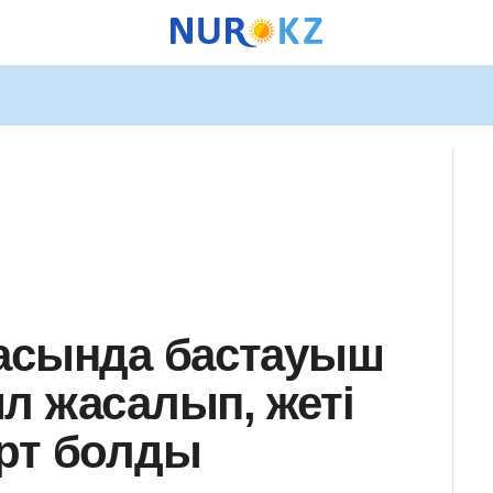
насында бастауыш
л жасалып, жеті
рт болды