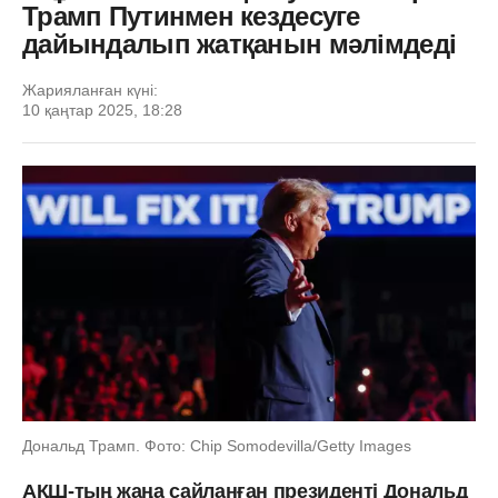
Трамп Путинмен кездесуге
дайындалып жатқанын мәлімдеді
Жарияланған күні:
10 қаңтар 2025, 18:28
Дональд Трамп. Фото: Chip Somodevilla/Getty Images
АҚШ-тың жаңа сайланған президенті Дональд