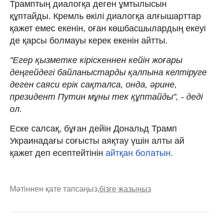
Трамптың диалогқа деген ұмтылысын
құптайды. Кремль өкілі диалогқа алғышарттар
қажет емес екенін, оған көшбасшылардың екеуі
де қарсы болмауы керек екенін айтты.
"Егер қызметке кіріскеннен кейін жоғары
деңгейдегі байланыстарды қалпына келтіруге
деген саяси ерік сақталса, онда, әрине,
президент Путин мұны тек құптайды", - деді
ол.
Еске салсақ, бұған дейін Дональд Трамп
Украинадағы соғысты аяқтау үшін алты ай
қажет деп есептейтінін
айтқан болатын.
Мәтіннен қате тапсаңыз,
бізге жазыңыз