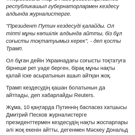
республикашыл губернаторлармен кездесу
алдында журналистерге.
"Президент Путин кездесуді қалайды. Ол
тіпті мұны көпшілік алдында айтты, біз бұл
соғысты тоқтатуымыз керек", - деп қосты
Трамп.
Ол бұған дейін Украинадағы соғысты тоқтатуға
бірнеше рет уәде берген, бірақ мұны нақты
қалай іске асыратынын ашып айтқан жоқ.
Трамп кездесудің қашан болатынын да
айтпады, деп хабарлайды Reuters.
Жұма, 10 қаңтарда Путиннің баспасөз хатшысы
Дмитрий Песков журналистерге
президенттермен кездесудің нақты жоспарлары
әлі жоқ екенін айтты, дегенмен Мәскеу Дональд