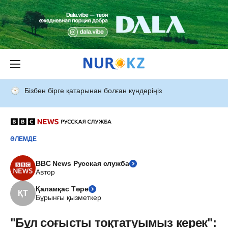
Бізбен бірге қатарынан болған күндеріңіз
ӘЛЕМДЕ
BBC News Русская служба
Автор
Қаламқас Төре
ҚТ
Бұрынғы қызметкер
"Бұл соғысты тоқтатуымыз керек":