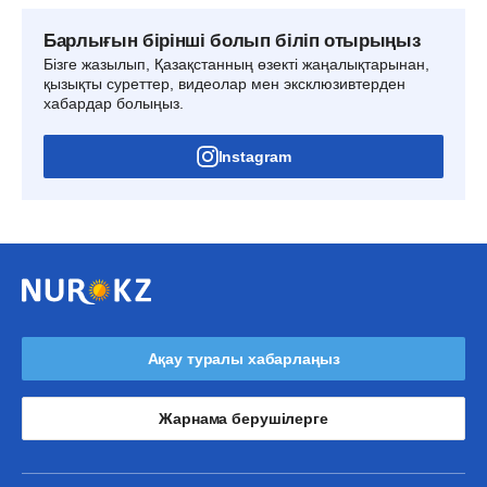
Барлығын бірінші болып біліп отырыңыз
Бізге жазылып, Қазақстанның өзекті жаңалықтарынан,
қызықты суреттер, видеолар мен эксклюзивтерден
хабардар болыңыз.
Instagram
Ақау туралы хабарлаңыз
Жарнама берушілерге