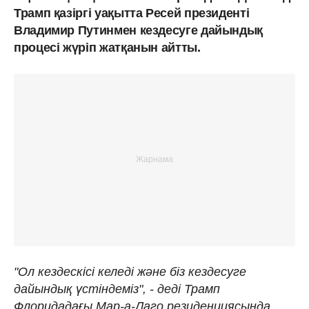
Трамп қазіргі уақытта Ресей президенті
Владимир Путинмен кездесуге дайындық
процесі жүріп жатқанын айтты.
"Ол кездескісі келеді және біз кездесуге
дайындық үстіндеміз", - деді Трамп
Флоридадағы Мар-а-Лаго резиденциясында