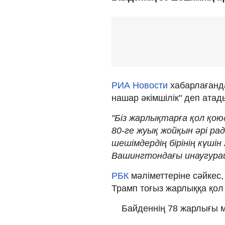
РИА Новости
хабарлағанда
нашар әкімшілік" деп атад
"Біз жарлықтарға қол қою
80-ге жуық жойқын әрі ра
шешімдердің бірінің күшін 
Вашингтондағы инаугура
РБК
мәліметтеріне сәйкес
Трамп тоғыз жарлыққа қол
Байденнің 78 жарлығы 