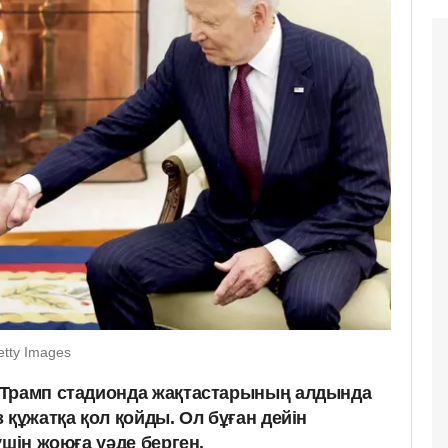
etty Images
 Трамп стадионда жақтастарының алдында
 құжатқа қол қойды. Ол бұған дейін
үшін жоюға уәде берген.