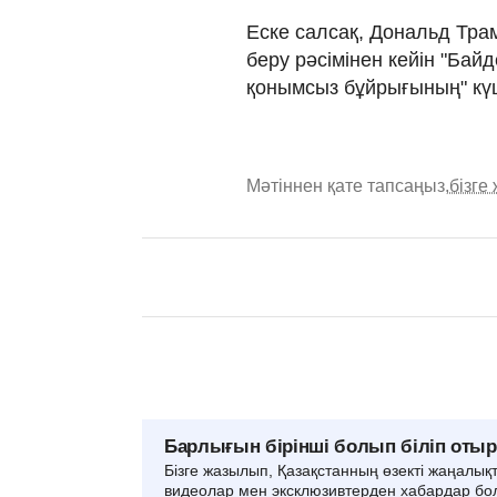
Еске салсақ, Дональд Тра
беру рәсімінен кейін "Бай
қонымсыз бұйрығының" к
Мәтіннен қате тапсаңыз,
бізге
Барлығын бірінші болып біліп оты
Бізге жазылып, Қазақстанның өзекті жаңалық
видеолар мен эксклюзивтерден хабардар бо