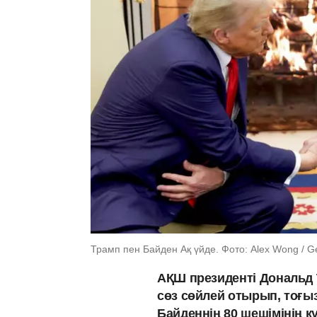
Трамп пен Байден Ақ үйде. Фото: Alex Wong / G
АҚШ президенті Дональд
сөз сөйлей отырып, тоғыз
Байденнің 80 шешімінің к