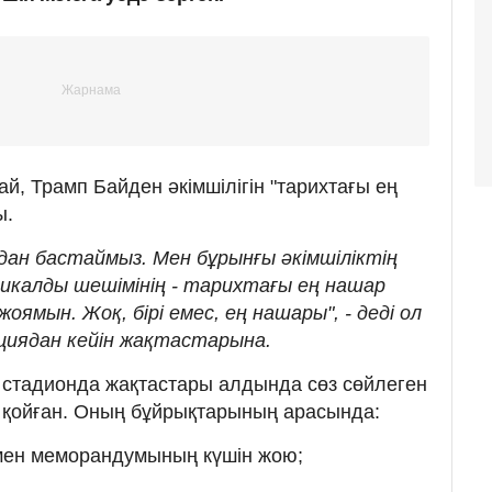
й, Трамп Байден әкімшілігін "тарихтағы ең
ы.
дан бастаймыз. Мен бұрынғы әкімшіліктің
дикалды шешімінің - тарихтағы ең нашар
жоямын. Жоқ, бірі емес, ең нашары", - деді ол
циядан кейін жақтастарына.
, стадионда жақтастары алдында сөз сөйлеген
 қойған. Оның бұйрықтарының арасында:
мен меморандумының күшін жою;