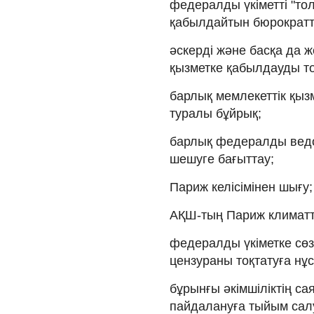
федералды үкіметті "то
қабылдайтын бюрократт
әскерді және басқа да 
қызметке қабылдауды то
барлық мемлекеттік қызм
туралы бұйрық;
барлық федералды ведо
шешуге бағыттау;
Париж келісімінен шығу;
АҚШ-тың Париж климатты
федералды үкіметке сөз
цензураны тоқтатуға нұс
бұрынғы әкімшіліктің са
пайдалануға тыйым сал