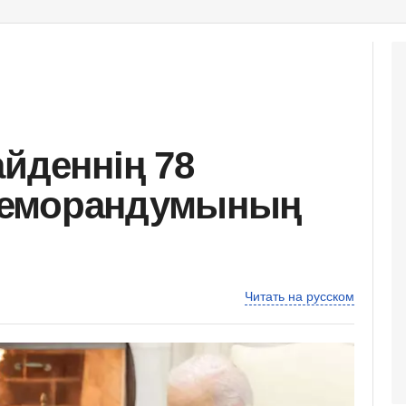
айденнің 78
меморандумының
Читать на русском