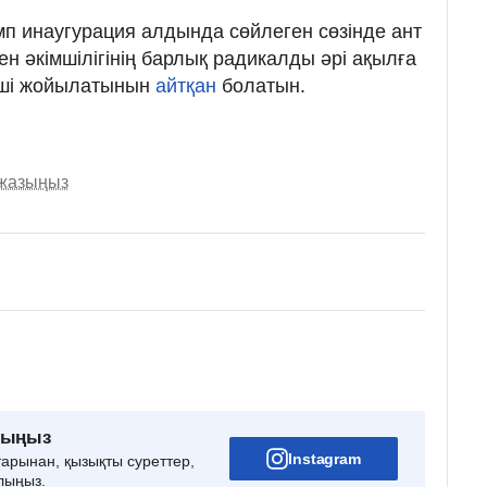
мп инаугурация алдында сөйлеген сөзінде ант
ден әкімшілігінің барлық радикалды әрі ақылға
үші жойылатынын
айтқан
болатын.
 жазыңыз
рыңыз
Instagram
тарынан, қызықты суреттер,
лыңыз.