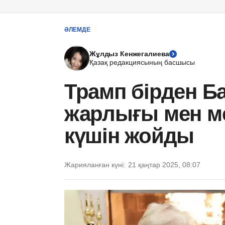
ӘЛЕМДЕ
Жұлдыз Кенжегалиева
Қазақ редакциясының басшысы
Трамп бірден Б
жарлығы мен 
күшін жойды
Жарияланған күні:
21 қаңтар 2025, 08:07