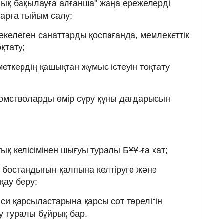
лық бақылауға алғанша" жаңа ережелерді
арға тыйым салу;
жекелеген санаттарды қоспағанда, мемлекеттік
қтату;
еткердің қашықтан жұмыс істеуін тоқтату
мстволарды өмір сүру құны дағдарысын
қ келісімінен шығуы туралы БҰҰ-ға хат;
 бостандығын қалпына келтіруге және
қау беру;
яси қарсыластарына қарсы сот төрелігін
у туралы бұйрық бар.