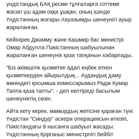
үндістандық БАҚ ресми тұлғаларға сілтеме
жасап үш адам оққа ұшқан, оның ішінде
Үндістанның жоғары лауазымды шенеунігі ауыр
жараланған.
Кейінірек Джамму және Кашмир бас министрі
Омар Абдулла Пәкістанның шабуылынан
жараланған шенеунік қаза тапқанын хабарлады.
"Біз әкімшілік қызметке адал еңбек еткен
қызметкерден айырылдық... Аудандық даму
жөніндегі қосымша комиссарымыз Радж Кумар
Таппа қаза тапты", - деп келтіреді басылым
шенеуніктің сөзін.
Айта кету керек, мамырдың жетісіне қараған түні
Үндістан "Синдур" әскери операциясын өткізіп,
Пәкістандағы 9 нысанға шабуыл жасады.
Үндістанның Қорғаныс министрлігі бейбіт