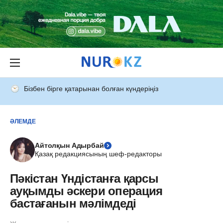
Бізбен бірге қатарынан болған күндеріңіз
ӘЛЕМДЕ
Айтолқын Адырбай
Қазақ редакциясының шеф-редакторы
Пәкістан Үндістанға қарсы
ауқымды әскери операция
бастағанын мәлімдеді