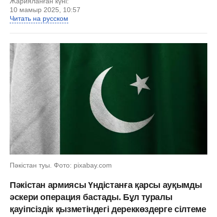
Жарияланған күні:
10 мамыр 2025, 10:57
Читать на русском
Пәкістан туы. Фото: pixabay.com
Пәкістан армиясы Үндістанға қарсы ауқымды
әскери операция бастады. Бұл туралы
қауіпсіздік қызметіндегі дереккөздерге сілтеме