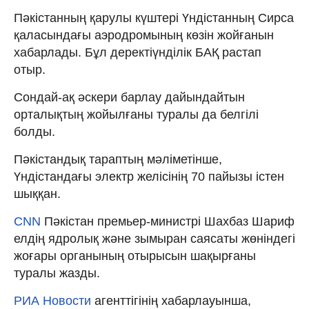
Пәкістанның қарулы күштері Үндістанның Сирса
қаласындағы аэродромының көзін жойғанын
хабарлады. Бұл деректіүнділік БАҚ растап
отыр.
Сондай-ақ әскери барлау дайындайтын
орталықтың жойылғаны туралы да белгілі
болды.
Пәкістандық тараптың мәліметінше,
Үндістандағы электр желісінің 70 пайызы істен
шыққан.
CNN
Пәкістан премьер-министрі Шахбаз Шариф
елдің ядролық және зымыран саясаты жөніндегі
жоғары органының отырысын шақырғаны
туралы жазды.
РИА Новости
агенттігінің хабарлауынша,