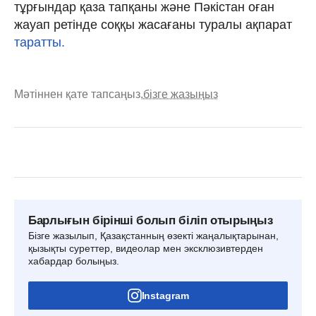
тұрғындар қаза тапқаны және Пәкістан оған
жауап ретінде соққы жасағаны туралы ақпарат
таратты.
Мәтіннен қате тапсаңыз,
бізге жазыңыз
Барлығын бірінші болып біліп отырыңыз
Бізге жазылып, Қазақстанның өзекті жаңалықтарынан,
қызықты суреттер, видеолар мен эксклюзивтерден
хабардар болыңыз.
Instagram