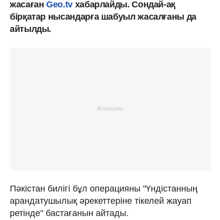
жасаған
Geo.tv
хабарлайды. Сондай-ақ
бірқатар нысандарға шабуыл жасалғаны да
айтылды.
Пәкістан билігі бұл операцияны "Үндістанның
арандатушылық әрекеттеріне тікелей жауап
ретінде" бастағанын айтады.