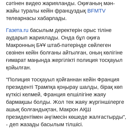
сәтінен видео жарияланды. Оқиғаның мән-
жайы туралы кейін француздық
BFMTV
телеарнасы хабарлады.
Газета.ru
басылым деректерін орыс тіліне
аударып жариялады. Онда бұл оқиға
Макронның БҰҰ штаб-пәтерінде сөйлеген
сөзінен кейін болғаны айтылған, оның көлігіне
ғимарат маңында жергілікті полиция тосқауыл
қойылған.
"Полиция тосқауыл қойғаннан кейін Франция
президенті Трампқа қоңырау шалды, бірақ көп
күткісі келмей, Франция елшілігіне жаяу
бармақшы болды. Жол тек жаяу жүргіншілерге
ашық болғандықтан, Макрон АҚШ
президентімен әңгімесін көшеде жалғастырды",
- деп жазады басылым тілшісі.