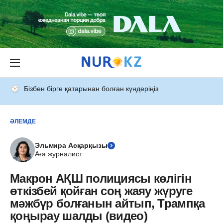
Бізбен бірге қатарынан болған күндеріңіз
ӘЛЕМДЕ
Эльмира Асқарқызы
Аға журналист
Макрон АҚШ полициясы көлігін
өткізбей қойған соң жаяу жүруге
мәжбүр болғанын айтып, Трампқа
қоңырау шалды (видео)