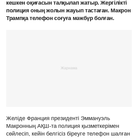
кешкен оқиғасын талқылап жатыр. Жергілікті
полиция оның жолын жауып тастаған. Макрон
Трампқа телефон соғуға мәжбүр болған.
Желіде Франция президенті Эммануэль
Макронның АҚШ-та полиция қызметкерімен
сөйлесіп, кейін белгісіз біреуге телефон шалған