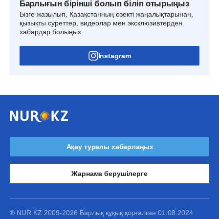
Барлығын бірінші болып біліп отырыңыз
Бізге жазылып, Қазақстанның өзекті жаңалықтарынан,
қызықты суреттер, видеолар мен эксклюзивтерден
хабардар болыңыз.
Instagram
Ақау туралы хабарлаңыз
Жарнама берушілерге
® NUR.KZ 2009-2026 Барлық құқық қорғалған 01.08.2024