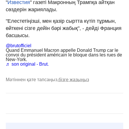
"
Известия
" газеті Макронның Трампқа айтқан
сөздерін жариялады.
"Елестетіңізші, мен қазір сыртта күтіп тұрмын,
өйткені сізге дейін бәрі жабық", - дейді Франция
басшысы.
@brutofficiel
Quand Emmanuel Macron appelle Donald Trump car le
convoi du président américain le bloque dans les rues de
New-York.
♬ son original - Brut.
Мәтіннен қате тапсаңыз,
бізге жазыңыз