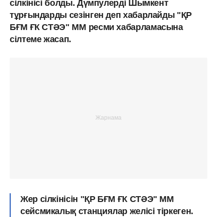
сілкінісі болды. Дүмпулерді Шымкент
тұрғындарды сезінген деп хабарлайды "ҚР
БҒМ ҒК СТӘЭ" ММ
ресми хабарламасына
сілтеме жасап.
Жер сілкінісін "ҚР БҒМ ҒК СТӘЭ" ММ
сейсмикалық станциялар желісі тіркеген.