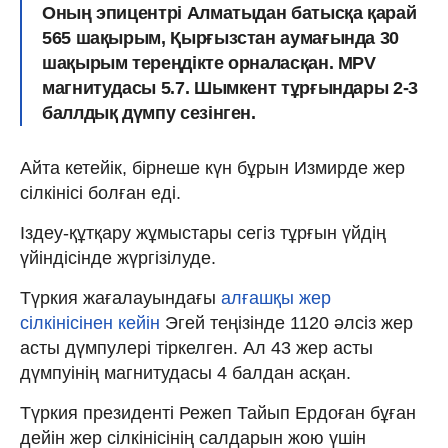
Оның эпицентрі Алматыдан батысқа қарай
565 шақырым, Қырғызстан аумағында 30
шақырым тереңдікте орналасқан. MPV
магнитудасы 5.7. Шымкент тұрғындары 2-3
баллдық дүмпу сезінген.
Айта кетейік, бірнеше күн бұрын Измирде жер
сілкінісі болған еді.
Іздеу-құтқару жұмыстары сегіз тұрғын үйдің
үйіндісінде жүргізілуде.
Түркия жағалауындағы
алғашқы жер
сілкінісінен кейін
Эгей теңізінде 1120 әлсіз жер
асты дүмпулері тіркелген. Ал 43 жер асты
дүмпуінің магнитудасы 4 балдан асқан.
Түркия президенті Режеп Тайып Ердоған бұған
дейін жер сілкінісінің салдарын жою үшін