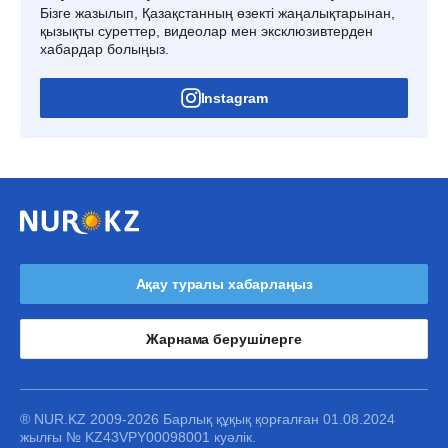
Бізге жазылып, Қазақстанның өзекті жаңалықтарынан,
қызықты суреттер, видеолар мен эксклюзивтерден
хабардар болыңыз.
Instagram
Ақау туралы хабарлаңыз
Жарнама берушілерге
® NUR.KZ 2009-2026 Барлық құқық қорғалған 01.08.2024
жылғы № KZ43VPY00098001 куәлік.