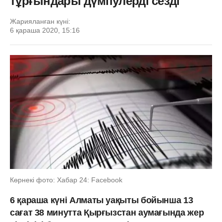
тұрғындары дүмпулерді сезді
Жарияланған күні:
6 қараша 2020, 15:16
Көрнекі фото: Хабар 24: Facebook
6 қараша күні Алматы уақыты бойынша 13
сағат 38 минутта Қырғызстан аумағында жер