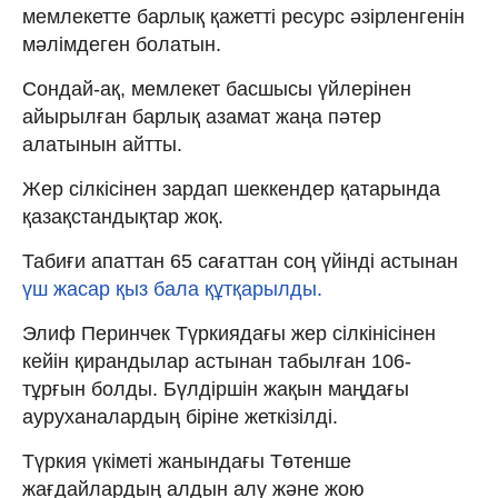
мемлекетте барлық қажетті ресурc әзірленгенін
мәлімдеген болатын.
Сондай-ақ, мемлекет басшысы үйлерінен
айырылған барлық азамат жаңа пәтер
алатынын айтты.
Жер сілкісінен зардап шеккендер қатарында
қазақстандықтар жоқ.
Табиғи апаттан 65 сағаттан соң үйінді астынан
үш жасар қыз бала құтқарылды.
Элиф Перинчек Түркиядағы жер сілкінісінен
кейін қирандылар астынан табылған 106-
тұрғын болды. Бүлдіршін жақын маңдағы
ауруханалардың біріне жеткізілді.
Түркия үкіметі жанындағы Төтенше
жағдайлардың алдын алу және жою