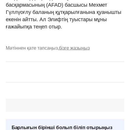
басқармасының (AFAD) басшысы Мехмет
Гүллүоғлу баланың құтқарылғанына қуанышты
екенін айтты. Ал Элифтің туыстары мұны
ғажайыпқа теңеп отыр.
Мәтіннен қате тапсаңыз,
бізге жазыңыз
Барлығын бірінші болып біліп отырыңыз