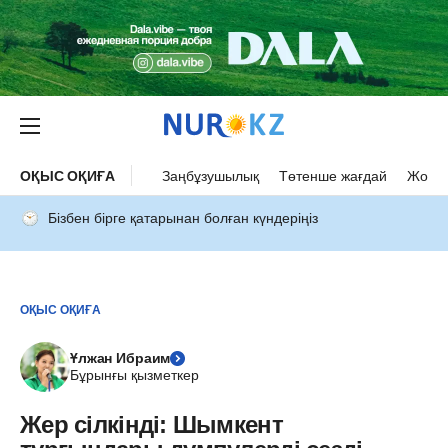
ОҚЫС ОҚИҒА
Заңбұзушылық
Төтенше жағдай
Жол а
Бізбен бірге қатарынан болған күндеріңіз
ОҚЫС ОҚИҒА
Ұлжан Ибраим
Бұрынғы қызметкер
Жер сілкінді: Шымкент