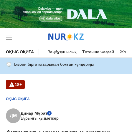
ОҚЫС ОҚИҒА
Заңбұзушылық
Төтенше жағдай
Жол а
Бізбен бірге қатарынан болған күндеріңіз
18+
ОҚЫС ОҚИҒА
Динар Мұрат
ДМ
Бұрынғы қызметкер