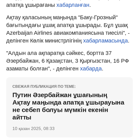
апатқа ұшырағаны
хабарланған
.
Ақтау қаласының маңында "Баку-Грозный"
бағытындағы ұшақ апатқа ұшырады. Бұл ұшақ
Azerbaijan Airlines авиакомпаниясына тиесілі", -
делінген Көлік министрлігінің
хабарламасында
.
"Алдын ала ақпаратқа сәйкес, бортта 37
Әзербайжан, 6 Қазақстан, 3 Қырғызстан, 16 РФ
азаматы болған", - делінген
хабарда
.
СВЕЖАЯ ПУБЛИКАЦИЯ ПО ТЕМЕ:
Путин Әзербайжан ұшағының
Ақтау маңында апатқа ұшырауына
не себеп болуы мүмкін екенін
айтты
10 қазан 2025, 08:33