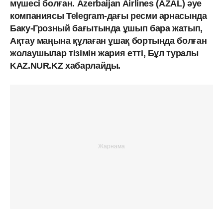
мүшесі болған. Аzerbaijan Airlines (AZAL) әуе
компаниясы Telegram-дағы ресми арнасында
Баку-Грозный бағытында ұшып бара жатып,
Ақтау маңына құлаған ұшақ бортында болған
жолаушылар тізімін жария етті, Бұл туралы
KAZ.NUR.KZ хабарлайды.