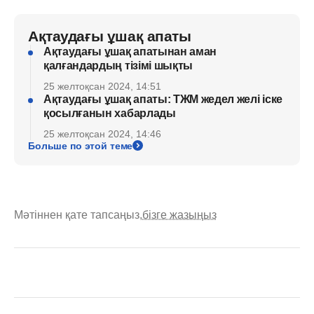
Ақтаудағы ұшақ апаты
Ақтаудағы ұшақ апатынан аман
қалғандардың тізімі шықты
25 желтоқсан 2024, 14:51
Ақтаудағы ұшақ апаты: ТЖМ жедел желі іске
қосылғанын хабарлады
25 желтоқсан 2024, 14:46
Больше по этой теме
Мәтіннен қате тапсаңыз,
бізге жазыңыз