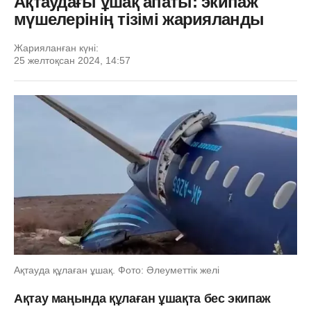
Ақтаудағы ұшақ апаты: экипаж
мүшелерінің тізімі жарияланды
Жарияланған күні:
25 желтоқсан 2024, 14:57
Ақтауда құлаған ұшақ. Фото: Әлеуметтік желі
Ақтау маңында құлаған ұшақта бес экипаж