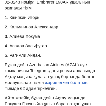
J2-8243 нөмірлі Embrarer 190AR ұшағының
экипажы тізімі:
1. Кшнякин Игорь
2. Кальянинов Александар
3. Алиева Хокума
4. Асадов Зульфугар
5. Рагимли Айдан.
Бұған дейін Аzerbaijan Airlines (AZAL) әуе
компаниясы Telegram-дағы ресми арнасында
Ақтау маңына құлаған ұшақ бортында болған
жолаушылар тізімін
жария еткен болатын
.
Тізімде 62 адам тіркелген.
Айта кетейік, бұған дейін Ақтау маңында
Бакуден Грозныйға ұшып бара жатқан ұшақ