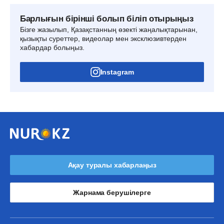
Барлығын бірінші болып біліп отырыңыз
Бізге жазылып, Қазақстанның өзекті жаңалықтарынан,
қызықты суреттер, видеолар мен эксклюзивтерден
хабардар болыңыз.
Instagram
Ақау туралы хабарлаңыз
Жарнама берушілерге