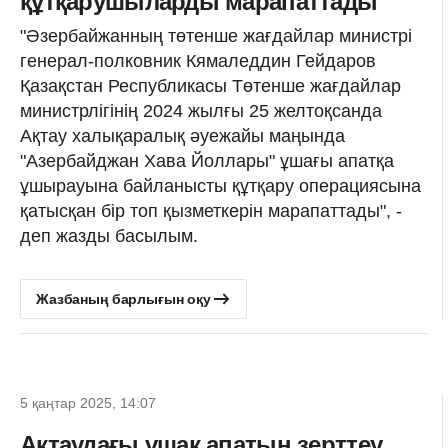
құтқарушыларды марапаттады
"Әзербайжанның төтенше жағдайлар министрі
генерал-полковник Кямаледдин Гейдаров
Қазақстан Республикасы Төтенше жағдайлар
министрлігінің 2024 жылғы 25 желтоқсанда
Ақтау халықаралық әуежайы маңында
"Азербайджан Хава Йоллары" ұшағы апатқа
ұшырауына байланысты құтқару операциясына
қатысқан бір топ қызметкерін марапаттады", -
деп жазды басылым.
Жазбаның барлығын оқу
5 қаңтар 2025, 14:07
Ақтаудағы ұшақ апатын зерттеу