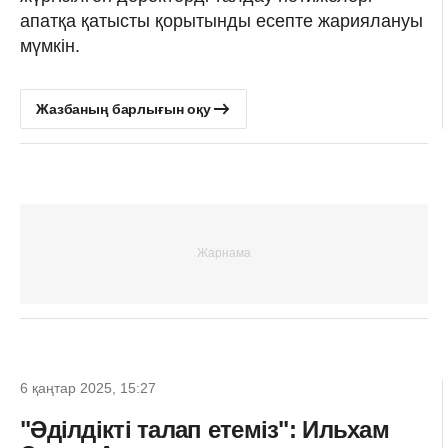
апатқа қатысты қорытынды есепте жариялануы
мүмкін.
Жазбаның барлығын оқу
6 қаңтар 2025, 15:27
"Әділдікті талап етеміз": Ильхам