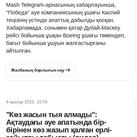
Mash Telegram-арнасының хабарлауынша,
"Победа" әуе компаниясының ұшағы Каспий
теңізінің үстінде апаттық дабылды қосқан.
Хабарламада, сонымен қатар Дубай-Мәскеу
рейсі бойынша ұшқан Boeing ұшағы төмендеп,
бағыт бойынша ұшуын жалғастырғаны
айтылған.
Жазбаның барлығын оқу
9 қаңтар 2025, 10:55
"Көз жасын тыя алмады":
Ақтаудағы әуе апатында бір-
бірінен көз жазып қалған ерлі-