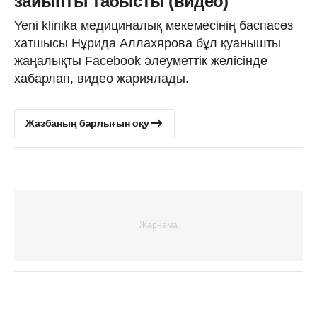
зайыпты табысты (видео)
Yeni klinika медициналық мекемесінің баспасөз
хатшысы Нұрида Аллахярова бұл қуанышты
жаңалықты Facebook әлеуметтік желісінде
хабарлап, видео жариялады.
Жазбаның барлығын оқу