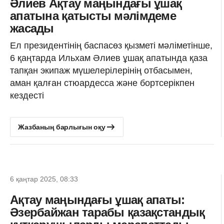
Әлиев Ақтау маңындағы ұшақ
апатына қатысты мәлімдеме
жасады
Ел президентінің баспасөз қызметі мәліметінше,
6 қаңтарда Ильхам Әлиев ұшақ апатында қаза
тапқан экипаж мүшелерілерінің отбасымен,
аман қалған стюардесса және бортсерікпен
кездесті
Жазбаның барлығын оқу
6 қаңтар 2025, 08:33
Ақтау маңындағы ұшақ апаты:
Әзербайжан тарабы қазақстандық