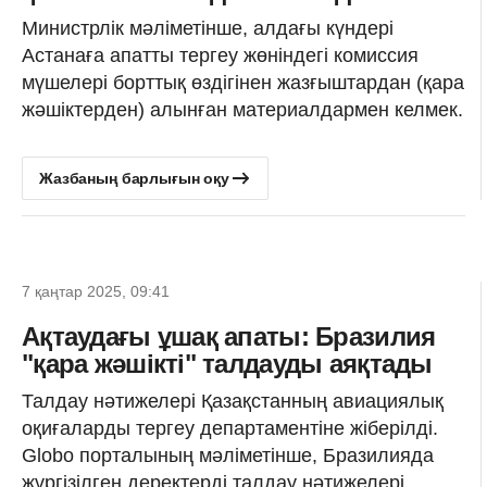
Министрлік мәліметінше, алдағы күндері
Астанаға апатты тергеу жөніндегі комиссия
мүшелері борттық өздігінен жазғыштардан (қара
жәшіктерден) алынған материалдармен келмек.
Жазбаның барлығын оқу
7 қаңтар 2025, 09:41
Ақтаудағы ұшақ апаты: Бразилия
"қара жәшікті" талдауды аяқтады
Талдау нәтижелері Қазақстанның авиациялық
оқиғаларды тергеу департаментіне жіберілді.
Globo порталының мәліметінше, Бразилияда
жүргізілген деректерді талдау нәтижелері