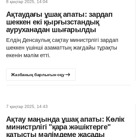
8 қаңтар 2025, 14:04
Ақтаудағы ұшақ апаты: зардап
шеккен екі қырғызстандық
ауруханадан шығарылды
Елдің Денсаулық сақтау министрлігі зардап
шеккен үшінші азаматтың жағдайы тұрақты
екенін мәлім етті.
Жазбаның барлығын оқу
7 қаңтар 2025, 14:43
Ақтау маңында ұшақ апаты: Көлік
министрлігі "қара жәшіктерге"
қатысты мәлімдеме жасады