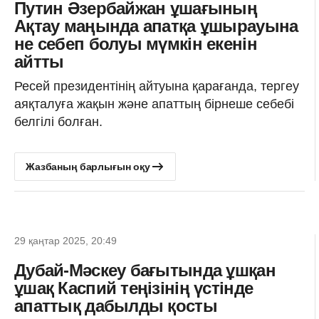
Путин Әзербайжан ұшағының
Ақтау маңында апатқа ұшырауына
не себеп болуы мүмкін екенін
айтты
Ресей президентінің айтуына қарағанда, тергеу
аяқталуға жақын және апаттың бірнеше себебі
белгілі болған.
Жазбаның барлығын оқу
29 қаңтар 2025, 20:49
Дубай-Мәскеу бағытында ұшқан
ұшақ Каспий теңізінің үстінде
апаттық дабылды қосты