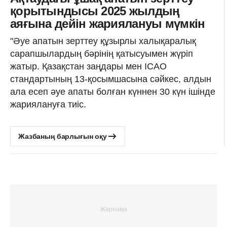
қорытындысы 2025 жылдың
аяғына дейін жариялануы мүмкін
"Әуе апатын зерттеу құзырлы халықаралық
сарапшылардың бәрінің қатысуымен жүріп
жатыр. Қазақстан заңдары мен ICAO
стандартының 13-қосымшасына сәйкес, алдын
ала есеп әуе апаты болған күннен 30 күн ішінде
жариялануға тиіс.
Жазбаның барлығын оқу