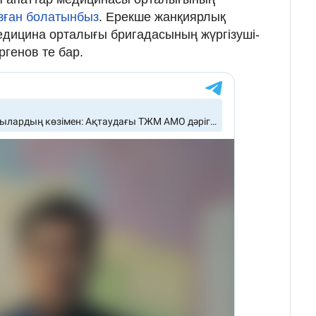
зған болатынбыз
. Ерекше жанқиярлық
едицина орталығы бригадасының жүргізуші-
генов те бар.