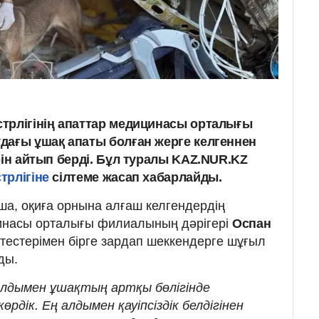
трлігінің апаттар медицинасы орталығы
дағы ұшақ апаты болған жерге келгеннен
рін айтып берді. Бұл туралы KAZ.NUR.KZ
трлігіне
сілтеме жасап хабарлайды.
ша, оқиға орнына алғаш келгендердің
инасы орталығы филиалының дәрігері
Оспан
тестерімен бірге зардап шеккендерге шұғыл
ды.
 алдымен ұшақтың артқы бөлігінде
дік. Ең алдымен қауіпсіздік белдігінен