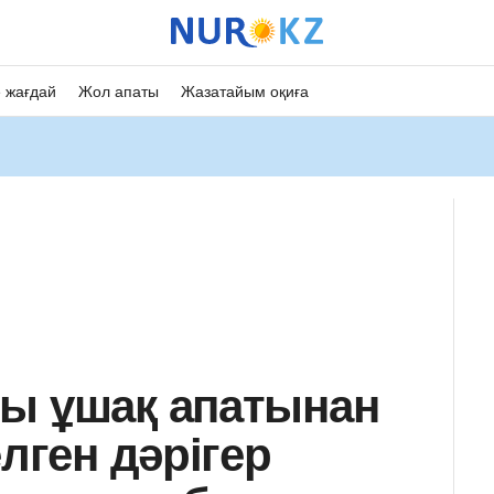
 жағдай
Жол апаты
Жазатайым оқиға
ғы ұшақ апатынан
елген дәрігер