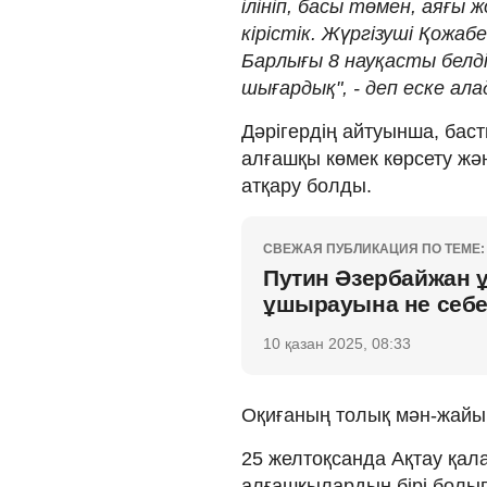
ілініп, басы төмен, аяғы
кірістік. Жүргізуші Қожабе
Барлығы 8 науқасты белді
шығардық", - деп еске ала
Дәрігердің айтуынша, бас
алғашқы көмек көрсету ж
атқару болды.
СВЕЖАЯ ПУБЛИКАЦИЯ ПО ТЕМЕ:
Путин Әзербайжан 
ұшырауына не себе
10 қазан 2025, 08:33
Оқиғаның толық мән-жайы
25 желтоқсанда Ақтау қа
алғашқылардың бірі болы