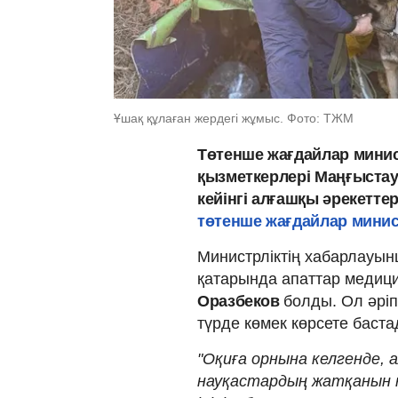
Ұшақ құлаған жердегі жұмыс. Фото: ТЖМ
Төтенше жағдайлар минис
қызметкерлері Маңғыстау
кейінгі алғашқы әрекетте
төтенше жағдайлар минис
Министрліктің хабарлауын
қатарында апаттар медиц
Оразбеков
болды. Ол әріп
түрде көмек көрсете баста
"Оқиға орнына келгенде,
науқастардың жатқанын көр