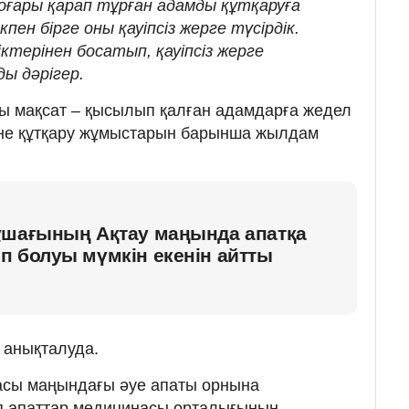
 жоғары қарап тұрған адамды құтқаруға
кпен бірге оны қауіпсіз жерге түсірдік.
ктерінен босатып, қауіпсіз жерге
ды дәрігер.
ты мақсат – қысылып қалған адамдарға жедел
әне құтқару жұмыстарын барынша жылдам
ұшағының Ақтау маңында апатқа
п болуы мүмкін екенін айтты
 анықталуда.
ласы маңындағы әуе апаты орнына
п апаттар медицинасы орталығының