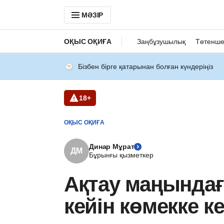
МӘЗІР
ОҚЫС ОҚИҒА
Заңбұзушылық
Төтенше
Бізбен бірге қатарынан болған күндеріңіз
18+
ОҚЫС ОҚИҒА
Динар Мұрат
ДМ
Бұрынғы қызметкер
Ақтау маңында
кейін көмекке к