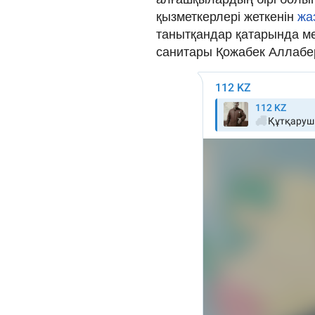
қызметкерлері жеткенін
жа
танытқандар қатарында м
санитары Қожабек Аллабер