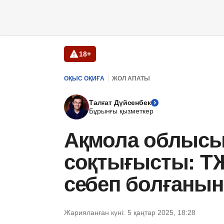
18+
ОҚЫС ОҚИҒА
ЖОЛ АПАТЫ
Талғат Дүйсенбек
Бұрынғы қызметкер
Ақмола облысын
соқтығысты: ТЖ
себеп болғанын
Жарияланған күні:
5 қаңтар 2025, 18:28