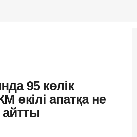
да 95 көлік
М өкілі апатқа не
 айтты