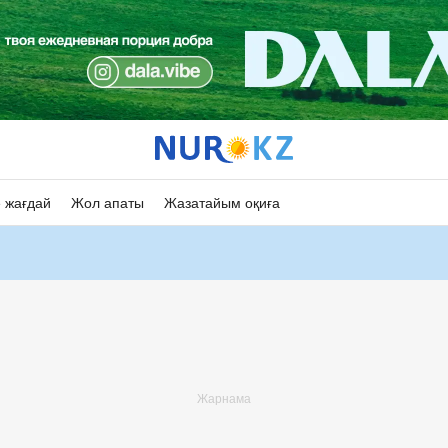
 жағдай
Жол апаты
Жазатайым оқиға