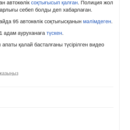
н автокөлік
соқтығысып қалған
. Полиция жол
арлығы себеп болды деп хабарлаған.
айда 95 автокөлік соқтығысқанын
мәлімдеген
.
11 адам ауруханаға
түскен
.
 апаты қалай басталғаны түсірілген видео
 жазыңыз