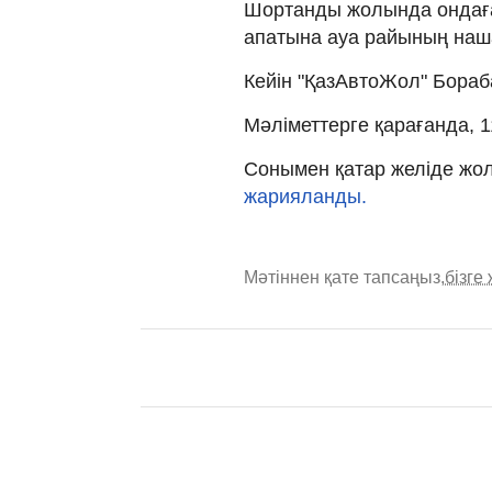
Шортанды жолында ондаға
апатына ауа райының наш
Кейін "ҚазАвтоЖол" Бораб
Мәліметтерге қарағанда, 
Сонымен қатар желіде жол
жарияланды.
Мәтіннен қате тапсаңыз,
бізге