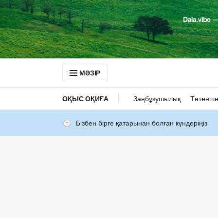
МӘЗІР
ОҚЫС ОҚИҒА
Заңбұзушылық
Төтенше
Бізбен бірге қатарынан болған күндеріңіз