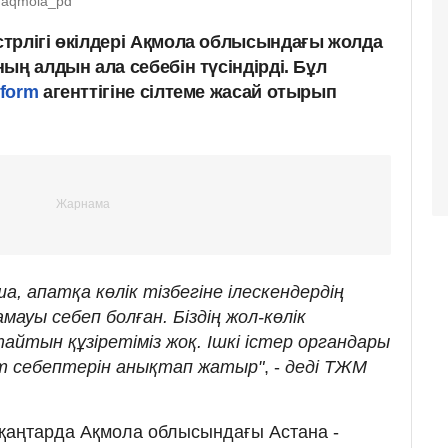
/aqmola_pd
трлігі өкілдері Ақмола облысындағы жолда
ың алдын ала себебін түсіндірді. Бұл
nform
агенттігіне сілтеме жасай отырып
ша, апатқа көлік тізбегіне ілескендердің
ауы себеп болған. Біздің жол-көлік
айтын құзіретіміз жоқ. Ішкі істер органдары
пат себептерін анықтап жатыр"
, -
деді ТЖМ
 3 қаңтарда Ақмола облысындағы Астана -