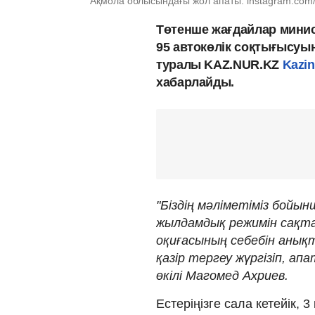
Ақмола облысындағы жол апаты: instagram.com
Төтенше жағдайлар минис
95 автокөлік соқтығысуын
туралы KAZ.NUR.KZ
Kazi
хабарлайды.
"Біздің мәліметіміз бойын
жылдамдық режимін сақтам
оқиғасының себебін анықт
қазір тергеу жүргізіп, а
өкілі Магомед Ахриев.
Естеріңізге сала кетейік,