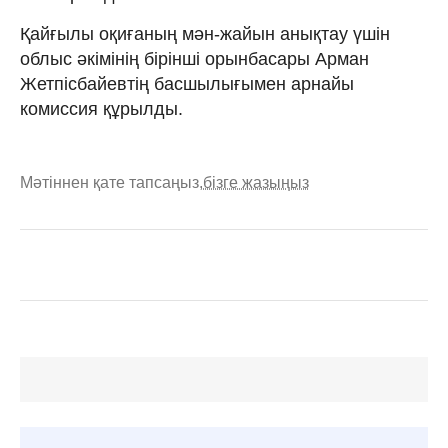
Қайғылы оқиғаның мән-жайын анықтау үшін
облыс әкімінің бірінші орынбасары Арман
Жетпісбайевтің басшылығымен арнайы
комиссия құрылды.
Мәтіннен қате тапсаңыз,
бізге жазыңыз