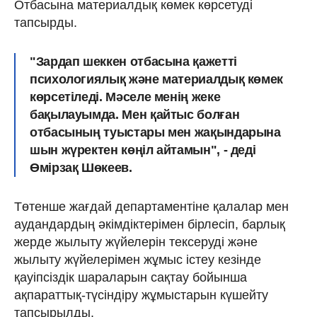
Отбасына материалдық көмек көрсетуді
тапсырды.
"Зардап шеккен отбасына қажетті
психологиялық және материалдық көмек
көрсетіледі. Мәселе менің жеке
бақылауымда. Мен қайтыс болған
отбасының туыстары мен жақындарына
шын жүректен көңіл айтамын", - деді
Өмірзақ Шөкеев.
Төтенше жағдай департаментіне қалалар мен
аудандардың әкімдіктерімен бірлесіп, барлық
жерде жылыту жүйелерін тексеруді және
жылыту жүйелерімен жұмыс істеу кезінде
қауіпсіздік шараларын сақтау бойынша
ақпараттық-түсіндіру жұмыстарын күшейту
тапсырылды.