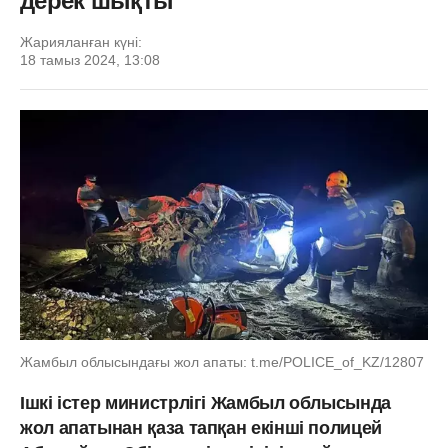
дерек шықты
Жарияланған күні:
18 тамыз 2024, 13:08
Жамбыл облысындағы жол апаты: t.me/POLICE_of_KZ/12807
Ішкі істер министрлігі Жамбыл облысында
жол апатынан қаза тапқан екінші полицей