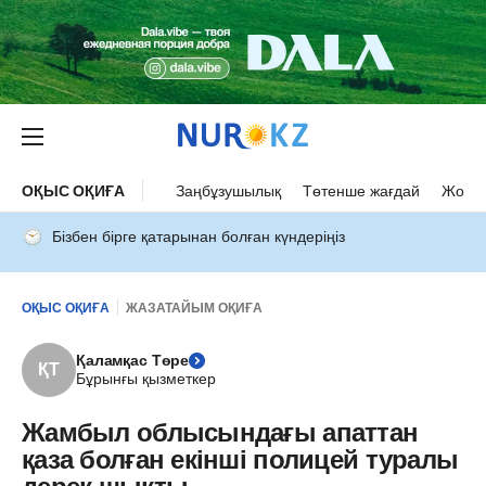
ОҚЫС ОҚИҒА
Заңбұзушылық
Төтенше жағдай
Жол а
Бізбен бірге қатарынан болған күндеріңіз
ОҚЫС ОҚИҒА
ЖАЗАТАЙЫМ ОҚИҒА
Қаламқас Төре
ҚТ
Бұрынғы қызметкер
Жамбыл облысындағы апаттан
қаза болған екінші полицей туралы