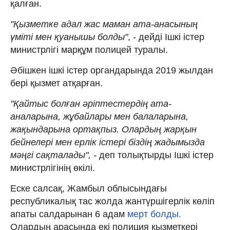
қалған.
"Қызметке адал жас маман ата-анасының
үміті мен қуанышы болды"
, - дейді Ішкі істер
министрлігі марқұм полицей туралы.
Әбішкен ішкі істер органдарында 2019 жылдан
бері қызмет атқарған.
"Қайтыс болған әріптестердің ата-
аналарына, жұбайлары мен балаларына,
жақындарына ортақпыз. Олардың жарқын
бейнелері мен ерлік істері біздің жадымызда
мәңгі сақталады", -
деп толықтырды Ішкі істер
министрлігінің өкілі.
Еске салсақ, Жамбыл облысындағы
республикалық тас жолда жантүршігерлік көліп
апаты салдарынан 6 адам
мерт болды.
Олардың арасында екі полиция қызметкері