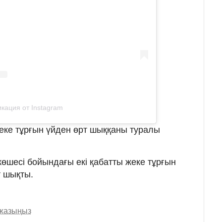
кация от Instagram
еке тұрғын үйден өрт шыққаны туралы
көшесі бойындағы екі қабатты жеке тұрғын
т шықты.
 жазыңыз