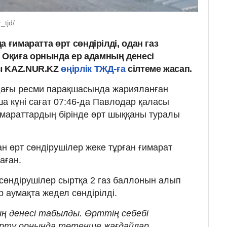
_tjd/
 ғимаратта өрт сөндірілді, одан газ
Оқиға орнында ер адамның денесі
ы KAZ.NUR.KZ
өңірлік ТЖД-ға
сілтеме жасап.
дағы ресми парақшасында жарияланған
ша күні сағат 07:46-да Павлодар қаласы
имараттардың бірінде өрт шыққаны туралы
н өрт сөндірушілер жеке тұрған ғимарат
аған.
сөндірушілер сыртқа 2 газ баллонын алып
 аумақта жедел сөндірілді.
ың денесі табылды. Өрттің себебі
рту орнында төтенше жағдайлар