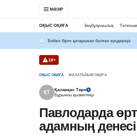
МӘЗІР
ОҚЫС ОҚИҒА
Заңбұзушылық
Төтенше
Бізбен бірге қатарынан болған күндеріңіз
18+
ОҚЫС ОҚИҒА
ЖАЗАТАЙЫМ ОҚИҒА
Қаламқас Төре
ҚТ
Бұрынғы қызметкер
Павлодарда өрт
адамның денесі