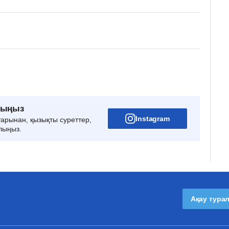
рыңыз
Instagram
тарынан, қызықты суреттер,
лыңыз.
Ақау тура