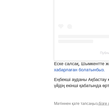
Публи
Еске салсақ, Шымкентте ж
хабарлаған болатынбыз.
Еңбекші ауданы Ақбастау 
үйдің екінші қабатында өр
Мәтіннен қате тапсаңыз,
бізге