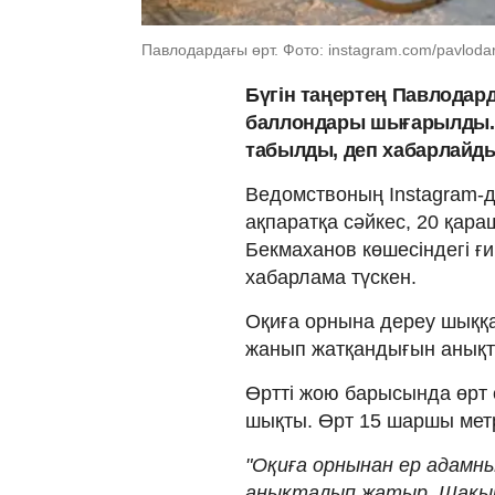
Павлодардағы өрт. Фото: instagram.com/pavlodar
Бүгін таңертең Павлодарда
баллондары шығарылды. 
табылды, деп хабарлайд
Ведомствоның Instagram-
ақпаратқа сәйкес, 20 қара
Бекмаханов көшесіндегі ғ
хабарлама түскен.
Оқиға орнына дереу шыққа
жанып жатқандығын анықт
Өртті жою барысында өрт 
шықты. Өрт 15 шаршы метр
"Оқиға орнынан ер адамн
анықталып жатыр. Шақы