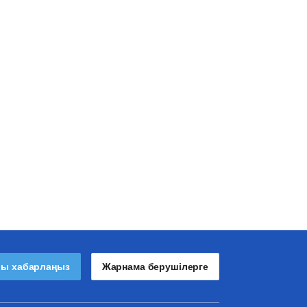
лы хабарлаңыз
Жарнама берушілерге