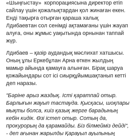
«Шыңғыстау» корпорациясына директор етіп
сайлау үшін қожалықтардан қол жинаған екен.
Енді тақырға отырған қараша халық
Лдибаевтан сол сенімді ақтамағаны үшін жауап
алуға, оны жұмыс уақытында орнынан таппай
жүр.
Лдибаев – қазір аудандық мәслихат хатшысы.
Оның ұлы Еркебұлан Арна өткен жылдың
мамыр айында қамауға алынған. Бірақ шаруа
қожайындары сот ісі сиырқұйымшақтанып кетті
деп наразы.
"Бәріне арыз жаздық. Істі қаратпай отыр.
Барлығын жауып тастауда. Қысқасы, шоқпары
мықты болса, киіз қазық жерге барадының
кебін кидік. Өзі істеп отыр. Сотың да,
прокурорың да қарамайды. Біз білмейміз дейді",
- деп ағынан жарылды Қарауыл ауылының