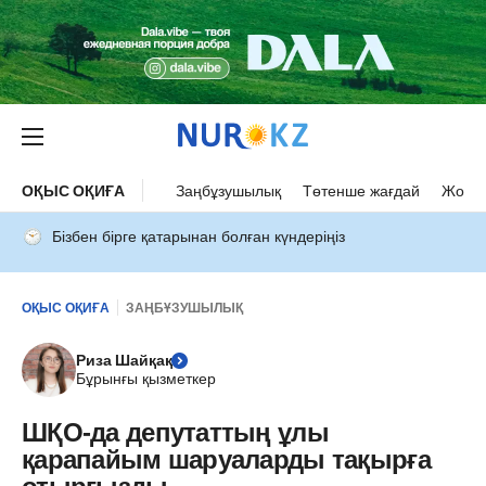
ОҚЫС ОҚИҒА
Заңбұзушылық
Төтенше жағдай
Жол а
Бізбен бірге қатарынан болған күндеріңіз
ОҚЫС ОҚИҒА
ЗАҢБҰЗУШЫЛЫҚ
Риза Шайқақ
Бұрынғы қызметкер
ШҚО-да депутаттың ұлы
қарапайым шаруаларды тақырға