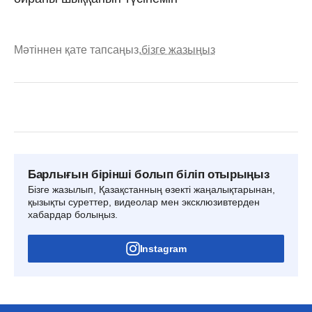
Мәтіннен қате тапсаңыз,
бізге жазыңыз
Барлығын бірінші болып біліп отырыңыз
Бізге жазылып, Қазақстанның өзекті жаңалықтарынан,
қызықты суреттер, видеолар мен эксклюзивтерден
хабардар болыңыз.
Instagram