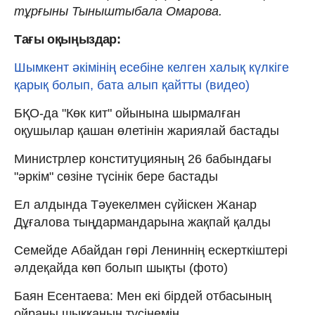
тұрғыны Тыныштыбала Омарова.
Тағы оқыңыздар:
Шымкент әкімінің есебіне келген халық күлкіге
қарық болып, бата алып қайтты (видео)
БҚО-да "Көк кит" ойынына шырмалған
оқушылар қашан өлетінін жариялай бастады
Министрлер конституцияның 26 бабындағы
"әркім" сөзіне түсінік бере бастады
Ел алдында Тәуекелмен сүйіскен Жанар
Дұғалова тыңдармандарына жақпай қалды
Семейде Абайдан гөрі Лениннің ескерткіштері
әлдеқайда көп болып шықты (фото)
Баян Есентаева: Мен екі бірдей отбасының
ойраны шыққанын түсінемін