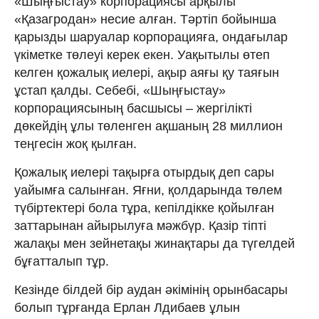
«Шыңғыстау» корпорациясы арқылы
«Қазагродан» несие алған. Тәртіп бойынша
қарызды шаруалар корпорацияға, ондағылар
үкіметке төлеуі керек екен. Уақытылы өтеп
келген қожалық иелері, ақыр аяғы қу таяғын
ұстап қалды. Себебі, «Шыңғыстау»
корпорациясының басшысы – жергілікті
дөкейдің ұлы төленген ақшаның 28 миллион
теңгесін жоқ қылған.
Қожалық иелері тақырға отырдық деп сары
уайымға салынған. Яғни, қолдарында төлем
түбіртектері бола тұра, кепілдікке қойылған
заттарынан айырылуға мәжбүр. Қазір тіпті
жалақы мен зейнетақы жинақтары да түгелдей
бұғатталып тұр.
Кезінде білдей бір аудан әкімінің орынбасары
болып тұрғанда Ерлан Лдибаев ұлын