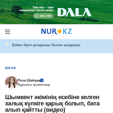
Бізбен бірге қатарынан болған күндеріңіз
ҚОҒАМ
Риза Шайқақ
Бұрынғы қызметкер
Шымкент әкімінің есебіне келген
халық күлкіге қарық болып, бата
алып қайтты (видео)