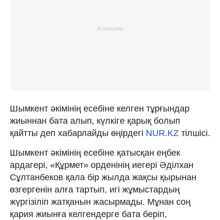
Шымкент әкімінің есебіне келген тұрғындар
жиыннан бата алып, күлкіге қарық болып
қайтты деп хабарлайды өңірдегі
NUR.KZ
тілшісі.
Шымкент әкімінің есебіне қатысқан еңбек
ардагері, «Құрмет» орденінің иегері Әділхан
Сұлтанбеков қала бір жылда жақсы қырынан
өзгергенін алға тартып, игі жұмыстардың
жүргізіліп жатқанын жасырмады. Мұнан соң
қария жиынға келгендерге бата беріп,