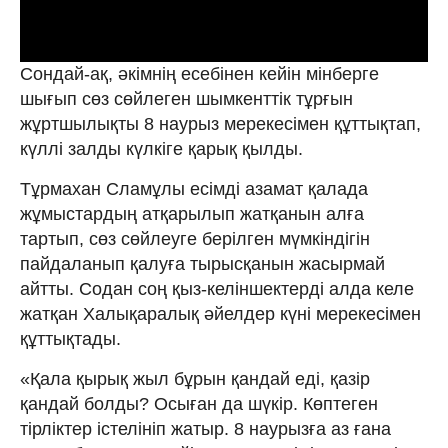
Сондай-ақ, әкімнің есебінен кейін мінберге
шығып сөз сөйлеген шымкенттік тұрғын
жұртшылықты 8 наурыз мерекесімен құттықтап,
күллі залды күлкіге қарық қылды.
Тұрмахан Сламұлы есімді азамат қалада
жұмыстардың атқарылып жатқанын алға
тартып, сөз сөйлеуге берілген мүмкіндігін
пайдаланып қалуға тырысқанын жасырмай
айтты. Содан соң қыз-келіншектерді алда келе
жатқан Халықаралық әйелдер күні мерекесімен
құттықтады.
«Қала қырық жыл бұрын қандай еді, қазір
қандай болды? Осыған да шүкір. Көптеген
тірліктер істелініп жатыр. 8 наурызға аз ғана