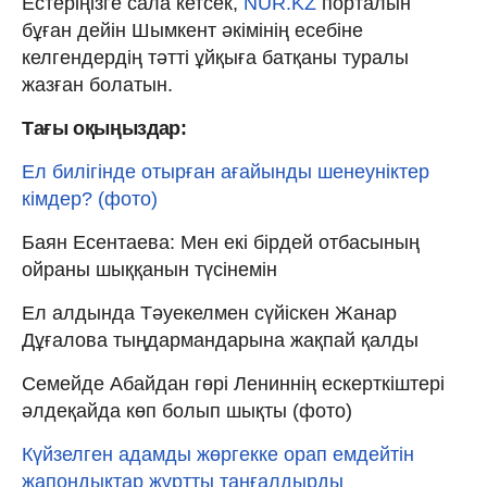
Естеріңізге сала кетсек,
NUR.KZ
порталын
бұған дейін Шымкент әкімінің есебіне
келгендердің тәтті ұйқыға батқаны туралы
жазған болатын.
Тағы оқыңыздар:
Ел билігінде отырған ағайынды шенеуніктер
кімдер? (фото)
Баян Есентаева: Мен екі бірдей отбасының
ойраны шыққанын түсінемін
Ел алдында Тәуекелмен сүйіскен Жанар
Дұғалова тыңдармандарына жақпай қалды
Семейде Абайдан гөрі Лениннің ескерткіштері
әлдеқайда көп болып шықты (фото)
Күйзелген адамды жөргекке орап емдейтін
жапондықтар жұртты таңғалдырды