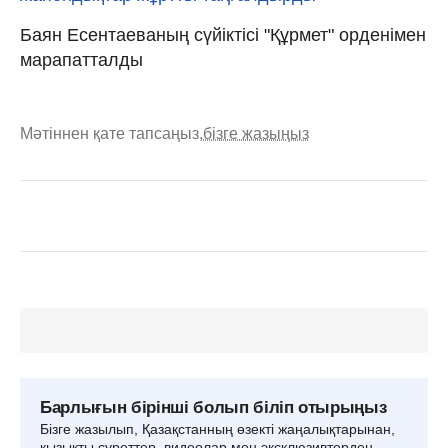
Баян Есентаеваның сүйіктісі "Құрмет" орденімен
марапатталды
Мәтіннен қате тапсаңыз,
бізге жазыңыз
Барлығын бірінші болып біліп отырыңыз
Бізге жазылып, Қазақстанның өзекті жаңалықтарынан,
қызықты суреттер, видеолар мен эксклюзивтерден