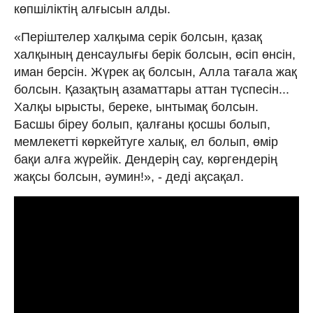
көпшіліктің алғысын алды.
«Періштелер халқыма серік болсын, қазақ
халқының денсаулығы берік болсын, өсіп өнсін,
иман берсін. Жүрек ақ болсын, Алла тағала жақ
болсын. Қазақтың азаматтары аттан түспесін...
Халқы ырысты, береке, ынтымақ болсын.
Басшы біреу болып, қалғаны қосшы болып,
мемлекетті көркейтуге халық, ел болып, өмір
бақи алға жүрейік. Дендерің сау, көргендерің
жақсы болсын, әумин!», - деді ақсақал.