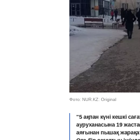
Фото: NUR.KZ: Original
"5 ақпан күні кешкі са
ауруханасына 19 жаста
аяғынан пышақ жарақат