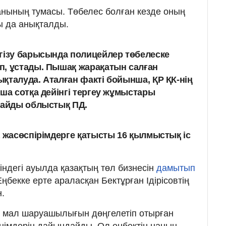
нының тумасы. Төбелес болған кезде оның
ы да анықталды.
гізу барысында полицейлер төбелеске
п, ұстады. Пышақ жарақатын салған
қталуда. Аталған факті бойынша, ҚР ҚК-нің
нша сотқа дейінгі тергеу жұмыстары
лайды облыстық ПД.
жасөспірімдерге қатысты 16 қылмыстық іс
біндегі ауылда қазақтың төл бизнесін
дамытып
Еңбекке ерте араласқан Бектұрған Ідірісовтің
.
ы мал шаруашылығын дөңгелетіп отырған
т өнімдерін дайындайды. Ол еңбектің нанын