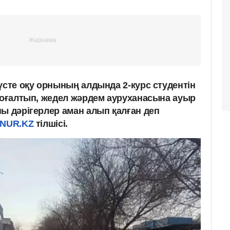
үсте оқу орнының алдында 2-курс студентін
 жоғалтып, жедел жәрдем ауруханасына ауыр
ы дәрігерлер аман алып қалған деп
.NUR.KZ
тілшісі.