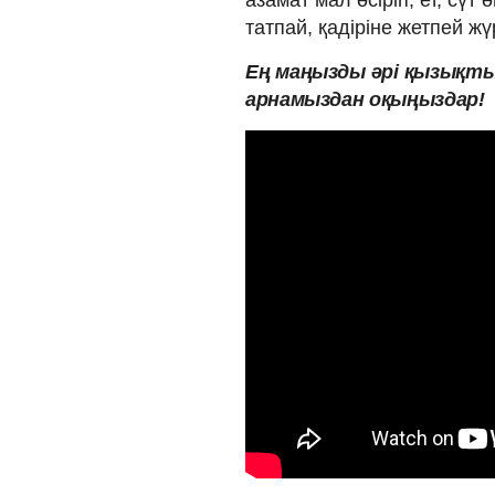
татпай, қадіріне жетпей жү
Ең
маңызды
әрі
қызықт
арнамыздан оқыңыздар!