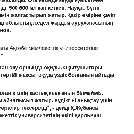
е жасалды. Ота кезінде кеуде қуысы мен
лді. 500-600 мл қан кеткен. Науқас бүгін
мін жалғастырып жатыр. Қазір өміріне қауіп
дейді облыстық жедел жәрдем ауруханасының
анов.
ғы Ақтөбе мемлекеттік университетіне
ан.
лған оқу орнында оқиды. Оқытушылары
тәртібі жақсы, оқуда үздік болғанын айтады.
, оған кімнің қастық қылғанын білмейміз.
 айналысып жатыр. Күдіктіні анықтау үшін
ралар тексерілді", - дейді Қ.Жұбанов
кеттік университетінің өкілі Қарлығаш