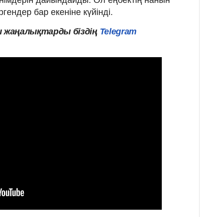
ргендер бар екеніне күйінді.
ы
жаңалықтарды
біздің
Telegram