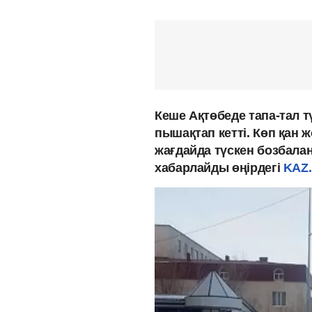
Кеше Ақтөбеде тапа-тал т
пышақтап кетті. Көп қан
жағдайда түскен бозбалан
хабарлайды өңірдегі
KAZ