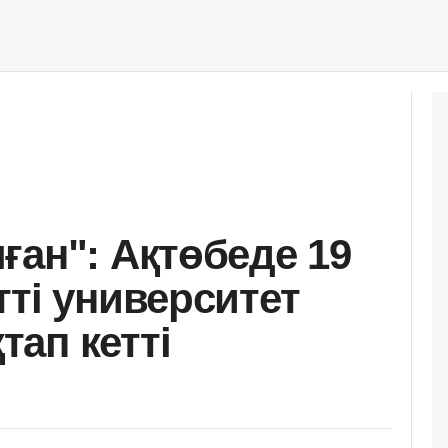
ған": Ақтөбеде 19
тті университет
ап кетті