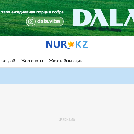
 жағдай
Жол апаты
Жазатайым оқиға