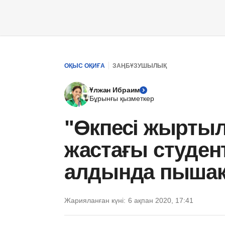
ОҚЫС ОҚИҒА
ЗАҢБҰЗУШЫЛЫҚ
Ұлжан Ибраим
Бұрынғы қызметкер
"Өкпесі жыртыл
жастағы студен
алдында пышақт
Жарияланған күні:
6 ақпан 2020, 17:41