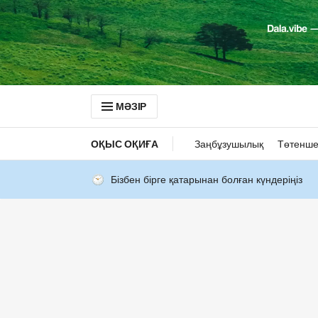
МӘЗІР
ОҚЫС ОҚИҒА
Заңбұзушылық
Төтенше
Бізбен бірге қатарынан болған күндеріңіз