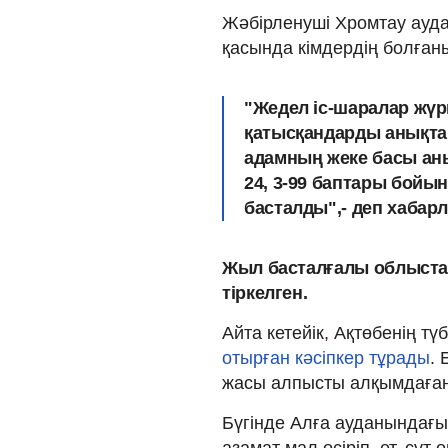
Жәбірленуші Хромтау ауда
қасында кімдердің болған
"Жедел іс-шаралар жүр
қатысқандарды анықта
адамның жеке басы аны
24, 3-99 баптары бойы
басталды",- деп хабар
Жыл басталғалы облыста 
тіркелген.
Айта кетейік, Ақтөбенің тү
отырған кәсіпкер тұрады
. 
жасы алпысты алқымдаған
Бүгінде Алға ауданындағ
азамат мал өсіріп, ет, сү