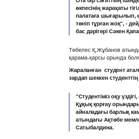
Ота бір сағаттың ішінд
өкпесінің жарақаты тігі
палатаға шығарылып, е
төніп тұрған жоқ", - 
бас дәрігері Сәкен Қап
Төбелес Қ.Жұбанов атында
қарама-қарсы орында болғ
Жараланған студент ата
зардап шеккен студенттің 
"Студентіміз оқу үздігі
Құқық қорғау орындары
айналадағы барлық каме
атындағы Ақтөбе мемле
Сатыбалдина.