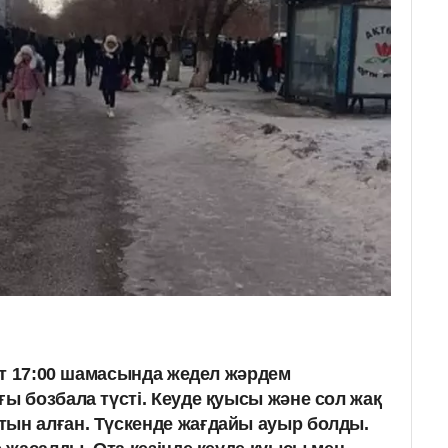
ғат 17:00 шамасында жедел жәрдем
ғы бозбала түсті. Кеуде қуысы және сол жақ
ын алған. Түскенде жағдайы ауыр болды.