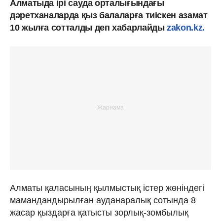
Алматыда ірі сауда орталығындағы
дәретханаларда қыз балаларға тиіскен азамат
10 жылға сотталды деп хабарлайды
zakon.kz.
​Алматы қаласының қылмыстық істер жөніндегі
мамандандырылған ауданаралық сотында 8
жасар қыздарға қатысты зорлық-зомбылық