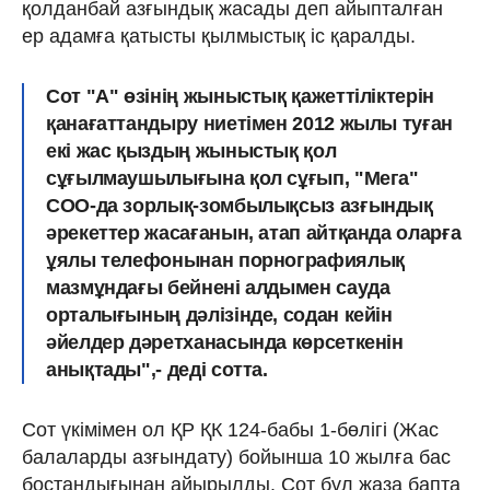
қолданбай азғындық жасады деп айыпталған
ер адамға қатысты қылмыстық іс қаралды.
Сот "А" өзінің жыныстық қажеттіліктерін
қанағаттандыру ниетімен 2012 жылы туған
екі жас қыздың жыныстық қол
сұғылмаушылығына қол сұғып, "Мега"
СОО-да зорлық-зомбылықсыз азғындық
әрекеттер жасағанын, атап айтқанда оларға
ұялы телефонынан порнографиялық
мазмұндағы бейнені алдымен сауда
орталығының дәлізінде, содан кейін
әйелдер дәретханасында көрсеткенін
анықтады",- деді сотта.
Сот үкімімен ол ҚР ҚК 124-бабы 1-бөлігі (Жас
балаларды азғындату) бойынша 10 жылға бас
бостандығынан айырылды. Сот бұл жаза бапта