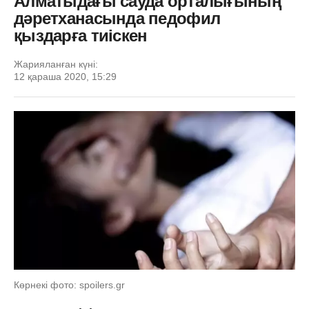
Алматыдағы сауда орталығының
дәретханасында педофил
қыздарға тиіскен
Жарияланған күні:
12 қараша 2020, 15:29
Көрнекі фото: spoilers.gr