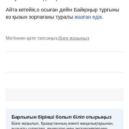
Айта кетейік,о осыған дейін Байқоңыр тұрғыны
өз қызын зорлағаны туралы
жазған едік.
Мәтіннен қате тапсаңыз,
бізге жазыңыз
Барлығын бірінші болып біліп отырыңыз
Бізге жазылып, Қазақстанның өзекті жаңалықтарынан,
қызықты суреттер, видеолар мен эксклюзивтерден