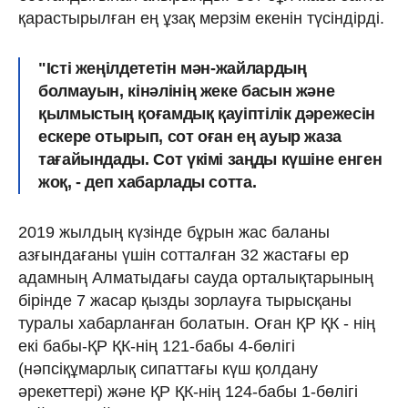
қарастырылған ең ұзақ мерзім екенін түсіндірді.
"Істі жеңілдететін мән-жайлардың
болмауын, кінәлінің жеке басын және
қылмыстың қоғамдық қауіптілік дәрежесін
ескере отырып, сот оған ең ауыр жаза
тағайындады. Сот үкімі заңды күшіне енген
жоқ, - деп хабарлады сотта.
2019 жылдың күзінде бұрын жас баланы
азғындағаны үшін сотталған 32 жастағы ер
адамның Алматыдағы сауда орталықтарының
бірінде 7 жасар қызды зорлауға тырысқаны
туралы хабарланған болатын. Оған ҚР ҚК - нің
екі бабы-ҚР ҚК-нің 121-бабы 4-бөлігі
(нәпсіқұмарлық сипаттағы күш қолдану
әрекеттері) және ҚР ҚК-нің 124-бабы 1-бөлігі