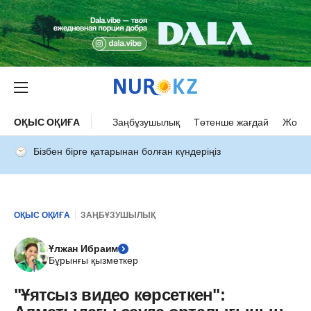
ОҚЫС ОҚИҒА
Заңбұзушылық
Төтенше жағдай
Жол а
Бізбен бірге қатарынан болған күндеріңіз
ОҚЫС ОҚИҒА
ЗАҢБҰЗУШЫЛЫҚ
Ұлжан Ибраим
Бұрынғы қызметкер
"Ұятсыз видео көрсеткен":