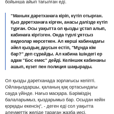
бойынша айып тағылған еді.
"Маньяк дәретханаға кіріп, күтіп отырған.
Қыз дәретханаға кірген, анасы дәлізде күтіп
тұрған. Осы уақытта ол қызды ұстап алып,
кабинаға кіргізген. Онда түрлі ұятсыз
видеолар көрсеткен. Ал көрші кабинадағы
әйел қыздың даусын естіп, "Мұнда кім
бар?" деп сұрайды. Ал кабина ішіндегі ер
адам "Бос емес" дейді. Келіншек кабинаны
ашып, күзет пен полиция шақырады.
Ол қызды дәретханада зорлағысы келіпті.
Ойлаңыздаршы, қаланың қақ ортасындағы
сауда үйінде. Нағыз масқара. Бәріміздің
балаларымыз, қыздарымыз бар. Осыдан кейін
қорқады екенсің", - деген еді сол уақытта
әлеуметтік желіде тараған жазба иесі.