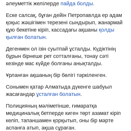
әлеуметтік желілерде
пайда болды.
Еске салсақ, бұған дейін Петропавлда ер адам
қоқыс жәшігімен терезені сындырып, жанармай
құю бекетіне кіріп, кассадағы ақшаны
қолды
қылған болатын.
Дегенмен ол ізін суытпай ұсталды. Күдіктінің
бұрын бірнеше рет сотталғаны, тонау сәті
кезінде мас күйде болғаны анықталды.
Ұрланған ақшаның бір бөлігі тәркіленген.
Сонымен қатар Алматыда дүкенге шабуыл
жасағандар
ұсталған болатын
.
Полицияның мәліметінше, ғимаратқа
медициналық бетперде киген төрт азамат кіріп
келіп, тапаншамен қорқытып, оны бір мәрте
аспанға атып, ақша сұраған.