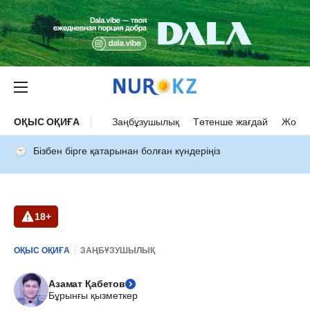
ОҚЫС ОҚИҒА
Заңбұзушылық
Төтенше жағдай
Жол а
Бізбен бірге қатарынан болған күндеріңіз
18+
ОҚЫС ОҚИҒА
ЗАҢБҰЗУШЫЛЫҚ
Азамат Қабетов
Бұрынғы қызметкер