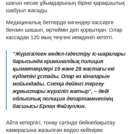
шағын несие ұйымдарының біріне қарақшылық
шабуыл жасады.
Медициналық бетперде кигендер кассирге
бензин шашып, өртеймін деп қорқытқан. Олар
кассадан 120 мың теңгені иемденіп кетіпті.
"Жүргізілген жедел-іздестіру іс-шаралары
барысында криминалдық полиция
қызметкерлері 19 және 28 жастағы екі
күдіктіні ұстады. Олар өз кінәларын
мойындады. Сотқа дейінгі тергеу
жұмыстары жүрзіліп жатыр", – деді
облыстық полиция департаментінің
басшысы Ерлан Файзуллин.
Айта кетерлігі, тонау сәтінде бейнебақылау
камерасына жазылған видео кейінірек