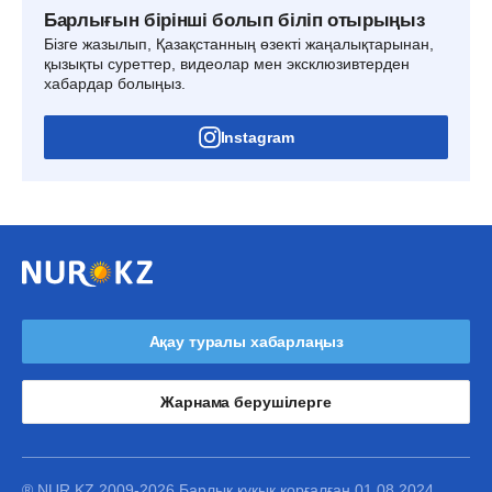
Барлығын бірінші болып біліп отырыңыз
Бізге жазылып, Қазақстанның өзекті жаңалықтарынан,
қызықты суреттер, видеолар мен эксклюзивтерден
хабардар болыңыз.
Instagram
Ақау туралы хабарлаңыз
Жарнама берушілерге
® NUR.KZ 2009-2026 Барлық құқық қорғалған 01.08.2024