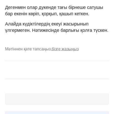
Дегенмен олар дүкенде тағы бірнеше сатушы
бар екенін көріп, қорқып, қашып кеткен.
Алайда күдіктілердің екеуі жасырынып
үлгермеген. Нәтижесінде барлығы қолға түскен.
Мәтіннен қате тапсаңыз,
бізге жазыңыз