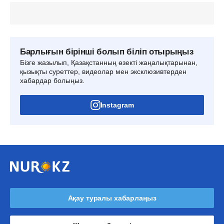
Барлығын бірінші болып біліп отырыңыз
Бізге жазылып, Қазақстанның өзекті жаңалықтарынан,
қызықты суреттер, видеолар мен эксклюзивтерден
хабардар болыңыз.
Instagram
Ақау туралы хабарлаңыз