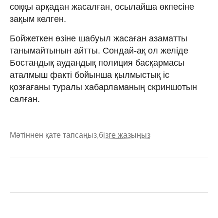
соққы арқадан жасалған, осылайша өкпесіне
зақым келген.
Бойжеткен өзіне шабуыл жасаған азаматты
танымайтынын айтты. Сондай-ақ ол желіде
Бостандық аудандық полиция басқармасы
аталмыш факті бойынша қылмыстық іс
қозғағаны туралы хабарламаның скриншотын
салған.
Мәтіннен қате тапсаңыз,
бізге жазыңыз