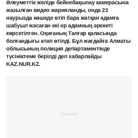
Әлеуметтік желіде бейнебақылау камерасына
жазылған видео жарияланды, онда 23
наурызда көшеде өтіп бара жатқан адамға
шабуыл жасаған екі ер адамның әрекеті
көрсетілген. Оқиғаның Талғар қаласында
болғандығы атап өтілді. Бұл жағдайға Алматы
облысының полиция департаментінде
түсініктеме берілді деп хабарлайды
KAZ.NUR.KZ.