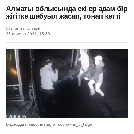
Алматы облысында екі ер адам бір
жігітке шабуыл жасап, тонап кетті
Жарияланған күні:
25 наурыз 2021, 15:39
Видеодағы кадр: instagram.com/kris_p_talgar