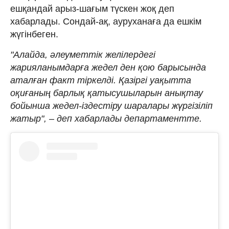
ешқандай арыз-шағым түскен жоқ деп
хабарлады. Сондай-ақ, ауруханаға да ешкім
жүгінбеген.
"Алайда, әлеуметтік желілердегі
жарияланымдарға жедел ден қою барысында
аталған факт тіркелді. Қазіргі уақытта
оқиғаның барлық қатысушыларын анықтау
бойынша жедел-іздестіру шаралары жүргізіліп
жатыр", – деп хабарлады департаментте.