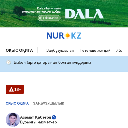
ОҚЫС ОҚИҒА
Заңбұзушылық
Төтенше жағдай
Жол а
Бізбен бірге қатарынан болған күндеріңіз
18+
ОҚЫС ОҚИҒА
ЗАҢБҰЗУШЫЛЫҚ
Азамат Қабетов
Бұрынғы қызметкер