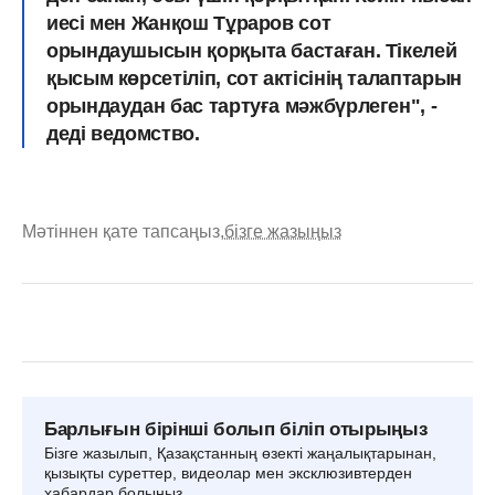
иесі мен Жанқош Тұраров сот
орындаушысын қорқыта бастаған. Тікелей
қысым көрсетіліп, сот актісінің талаптарын
орындаудан бас тартуға мәжбүрлеген", -
деді ведомство.
Мәтіннен қате тапсаңыз,
бізге жазыңыз
Барлығын бірінші болып біліп отырыңыз
Бізге жазылып, Қазақстанның өзекті жаңалықтарынан,
қызықты суреттер, видеолар мен эксклюзивтерден
хабардар болыңыз.