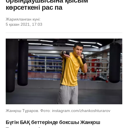
орындаушысына қысым
көрсеткені рас па
Жарияланған күні:
5 қазан 2021, 17:03
Жанқош Тұраров. Фото: instagram.com/zhankoshturarov
Бүгін БАҚ беттерінде боксшы Жанқош