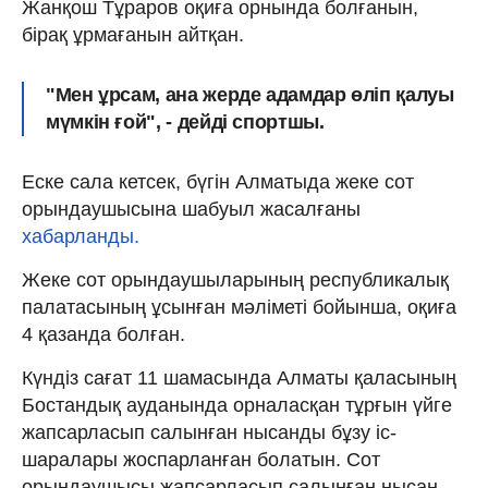
Жанқош Тұраров оқиға орнында болғанын,
бірақ ұрмағанын айтқан.
"Мен ұрсам, ана жерде адамдар өліп қалуы
мүмкін ғой", - дейді спортшы.
Еске сала кетсек, бүгін Алматыда жеке сот
орындаушысына шабуыл жасалғаны
хабарланды.
Жеке сот орындаушыларының республикалық
палатасының ұсынған мәліметі бойынша, оқиға
4 қазанда болған.
Күндіз сағат 11 шамасында Алматы қаласының
Бостандық ауданында орналасқан тұрғын үйге
жапсарласып салынған нысанды бұзу іс-
шаралары жоспарланған болатын. Сот
орындаушысы жапсарласып салынған нысан