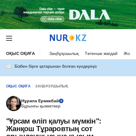
ОҚЫС ОҚИҒА
Заңбұзушылық
Төтенше жағдай
Жол а
Бізбен бірге қатарынан болған күндеріңіз
ОҚЫС ОҚИҒА
ЗАҢБҰЗУШЫЛЫҚ
Нұрила Ермекбай
Бұрынғы қызметкер
"Ұрсам өліп қалуы мүмкін":
Жанқош Тұраровтың сот