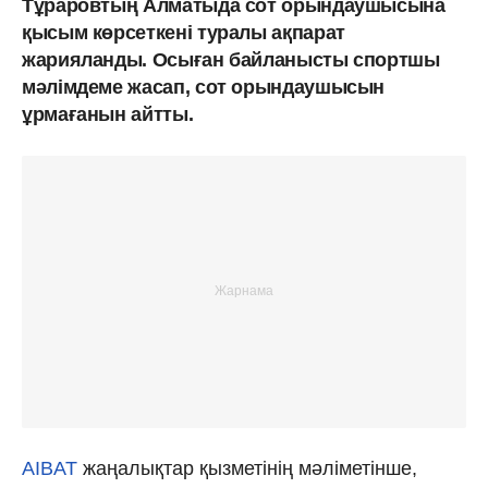
Тұраровтың Алматыда сот орындаушысына
қысым көрсеткені туралы ақпарат
жарияланды. Осыған байланысты спортшы
мәлімдеме жасап, сот орындаушысын
ұрмағанын айтты.
AIBAT
жаңалықтар қызметінің мәліметінше,