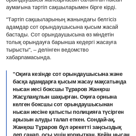
аумағына тәртіп сақшыларымен бірге кірді.
"Тәртіп сақшыларының жанындағы белгісіз
адамдар сот орындаушысына қысым жасай
бастады. Сот орындаушысына өз міндетін
толық орындауға барынша кедергі жасауға
тырысты", – делінген ведомство
хабарламасында.
"Оқиға кезінде сот орындаушысына және
басқа адамдарға қысым жасау мақсатында
нысан иесі боксшы Тұраров Жанқош
Жасұланұлын шақырған. Оқиға орнына
келген боксшы сот орындаушысынан
нысан иесіне қатысты полицияға түсірген
арызын алуды талап еткен. Сондай-ақ,
Жанқош Тұраров бұл әрекетті заңсыздық
деп санап, осы үшін қорқытқан. Кейін нысан